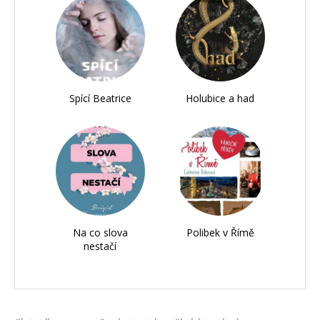
Spící Beatrice
Holubice a had
Na co slova
Polibek v Římě
nestačí