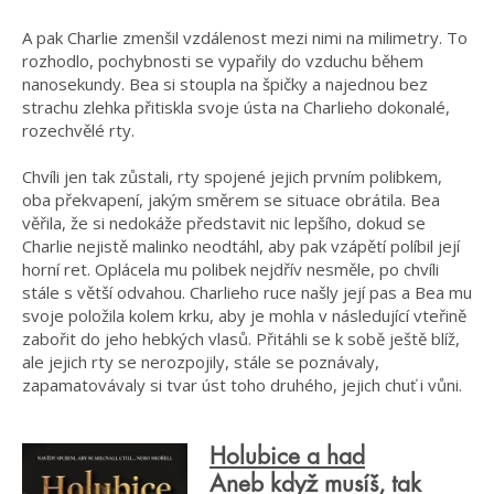
A pak Charlie zmenšil vzdálenost mezi nimi na milimetry. To
rozhodlo, pochybnosti se vypařily do vzduchu během
nanosekundy. Bea si stoupla na špičky a najednou bez
strachu zlehka přitiskla svoje ústa na Charlieho dokonalé,
rozechvělé rty.
Chvíli jen tak zůstali, rty spojené jejich prvním polibkem,
oba překvapení, jakým směrem se situace obrátila. Bea
věřila, že si nedokáže představit nic lepšího, dokud se
Charlie nejistě malinko neodtáhl, aby pak vzápětí políbil její
horní ret. Oplácela mu polibek nejdřív nesměle, po chvíli
stále s větší odvahou. Charlieho ruce našly její pas a Bea mu
svoje položila kolem krku, aby je mohla v následující vteřině
zabořit do jeho hebkých vlasů. Přitáhli se k sobě ještě blíž,
ale jejich rty se nerozpojily, stále se poznávaly,
zapamatovávaly si tvar úst toho druhého, jejich chuť i vůni.
Holubice a had
Aneb když musíš, tak