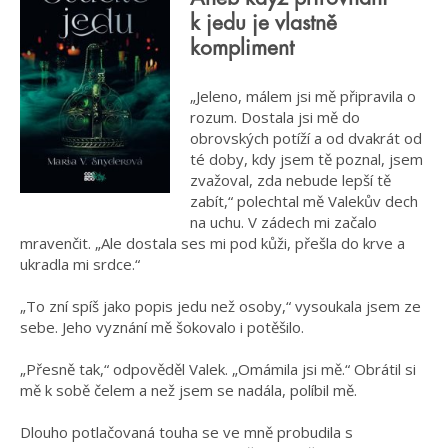
k jedu je vlastně
kompliment
„Jeleno, málem jsi mě připravila o
rozum. Dostala jsi mě do
obrovských potíží a od dvakrát od
té doby, kdy jsem tě poznal, jsem
zvažoval, zda nebude lepší tě
zabít,“ polechtal mě Valekův dech
na uchu. V zádech mi začalo
mravenčit. „Ale dostala ses mi pod kůži, přešla do krve a
ukradla mi srdce.“
„To zní spíš jako popis jedu než osoby,“ vysoukala jsem ze
sebe. Jeho vyznání mě šokovalo i potěšilo.
„Přesně tak,“ odpověděl Valek. „Omámila jsi mě.“ Obrátil si
mě k sobě čelem a než jsem se nadála, políbil mě.
Dlouho potlačovaná touha se ve mně probudila s