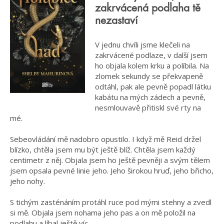
zakrvácená podlaha tě
nezastaví
V jednu chvíli jsme klečeli na
zakrvácené podlaze, v další jsem
ho objala kolem krku a políbila. Na
zlomek sekundy se překvapeně
odtáhl, pak ale pevně popadl látku
kabátu na mých zádech a pevně,
nesmlouvavě přitiskl své rty na
mé.
Sebeovládání mě nadobro opustilo. I když mě Reid držel
blízko, chtěla jsem mu být ještě blíž. Chtěla jsem každý
centimetr z něj. Objala jsem ho ještě pevněji a svým tělem
jsem opsala pevné linie jeho. Jeho širokou hruď, jeho břicho,
jeho nohy.
S tichým zasténáním protáhl ruce pod mými stehny a zvedl
si mě. Objala jsem nohama jeho pas a on mě položil na
podlahu a líbal ještě víc.