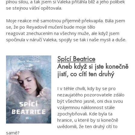
plnou silou, a tak jsem si Valeka přitáhla blíž a jeho polibek
se stejnou vášní opětovala.
Moje reakce mě samotnou příjemně překvapila. Bála jsem
se, že po Reyadově mučení bude moje tělo
reagovat znechucením na všechny muže, ale když jsem
spočinula v náručí Valeka, spojily se tak i naše mysli a duše.
Spící Beatrice
Aneb když si jste konečně
jistí, co cítí ten druhý
I v téhle chvíli, kdy by se pro
nezaujatého pozorovatele zdálo
být všechno jasné, oni dva svou
vzájemnou náklonnost stále
zpochybňovali. Kde byla ta
hranice, u které by si konečně
uvědomili, že ten druhý cítí to
samé?