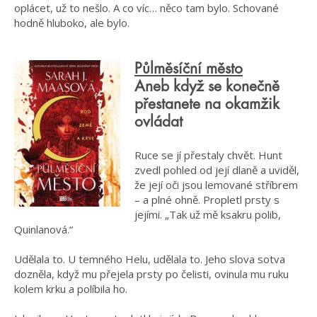
oplácet, už to nešlo. A co víc… něco tam bylo. Schované
hodně hluboko, ale bylo.
Půlměsíční město
Aneb když se konečně
přestanete na okamžik
ovládat
Ruce se jí přestaly chvět. Hunt
zvedl pohled od její dlaně a uviděl,
že její oči jsou lemované stříbrem
– a plné ohně. Propletl prsty s
jejími. „Tak už mě ksakru polib,
Quinlanová.“
Udělala to. U temného Helu, udělala to. Jeho slova sotva
dozněla, když mu přejela prsty po čelisti, ovinula mu ruku
kolem krku a políbila ho.