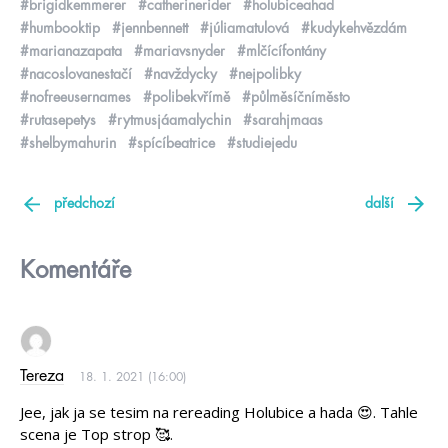
#brigidkemmerer
#catherinerider
#holubiceahad
#humbooktip
#jennbennett
#júliamatulová
#kudykehvězdám
#marianazapata
#mariavsnyder
#mlčícífontány
#nacoslovanestačí
#navždycky
#nejpolibky
#nofreeusernames
#polibekvřímě
#půlměsíčníměsto
#rutasepetys
#rytmusjáamalychin
#sarahjmaas
#shelbymahurin
#spícíbeatrice
#studiejedu
předchozí
další
Komentáře
Tereza
18. 1. 2021 (16:00)
Jee, jak ja se tesim na rereading Holubice a hada 😍. Tahle
scena je Top strop 🥰.