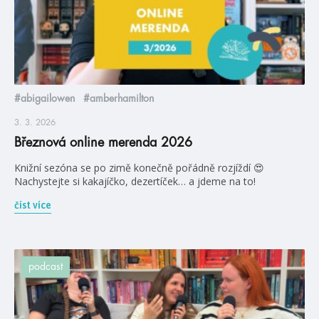
#abigailowen
#amberhamilton
3. 3. 2026
Březnová online merenda 2026
Knižní sezóna se po zimě konečně pořádně rozjíždí 😍
Nachystejte si kakajíčko, dezertíček… a jdeme na to!
číst více
podcast