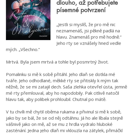
dlouho, až potřebujete
písemné potvrzení
„Jestli si myslíš, že pro mě nic
neznamenáš, jsi pěkně padlá na
hlavu. Znamenáš pro mě hodně.“
Jeho rty se vznášely hned vedle
mých. „Všechno.“
Mrtvá. Byla jsem mrtvá a tohle byl posmrtný život.
Pomalinku si mě k sobě přitáhl. Jeho dlaň se dotkla mé
tváře. Jeho odhodlané, měkké rty se přitiskly k mým tak
něžně, že se mi zatajil dech. Saša zlehka otevřel ústa, jemně
mé rty přemlouval, aby ho napodobily. Pak citlivě natočil
hlavu tak, aby polibek prohloubil. Chutnal po mátě.
V tu chvíli mě chytil oběma rukama a přivinul si mě k sobě,
jako by se bál, že se od něj odtáhnu. Já ho ale líbala stejně
vášnivě jako on mě, až se mu z hrdla vydralo hluboké
zasténání. Jedna jeho dlaň mi vklouzla na zátylek, přimáčkl