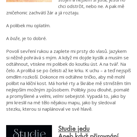
chci odstrčit, nebo ne. A pak mě
zničehonic zachvátí žár a já roztaju.
A polibek mu oplatím.
A
bože
, je to dobré.
Povolí sevření rukou a zaplete mi prsty do vlasů. Jazykem
si něžně pohrává s mým. A když mi dojde kyslík a musím se
odtáhnout, vtiskne mi polibek do koutku úst. A na tvář. Na
čelo. A prolíbá se po čelisti až ke krku. K uchu – a teď nejspíš
omdlím rozkoší. Dokonce mi odtáhne tričko, aby mě mohl
políbit na klíční kost. Má horké rty a škrábe mě strništěm tím
nejlepším možným způsobem. Polibky jsou dlouhé, pomalé
a promyšlené a velmi,
velmi
sebejisté. Vypadá to, jako by
jimi kreslil na mé tělo nějakou mapu, jako by sledoval
stezku, kterou si naplánoval ve své hlavě.
Studie jedu
Aneb když přirovnání