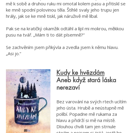
mě k sobě a druhou ruku mi omotal kolem pasu a přitiskl se
ke mně spodní polovinou těla. Štíhlé svaly jeho trupu jen
hrály, jak se ke mně tiskl, jak náruživě mě líbal.
Pak se na kratičký okamžik odtáhl a lípl mi mokrou, měkkou
pusu na tvář. „Mám ti to dát písemně?“
Se zachvěním jsem přikývla a zvedla jsem k němu hlavu.
„Asi jo.“
Kudy ke hvězdám
Aneb když stará láska
nerezaví
Bez varování na svých rtech ucítím
jeho ústa. Hrubě a neústupně mě
políbí. Popadne mě rukama za
hlavu a přidrží si mě na místě.
Dlouhou chvíli tam jen strnule
stojím a nejsem si jistá, jestli ho