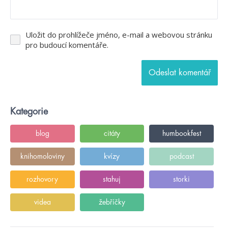
Uložit do prohlížeče jméno, e-mail a webovou stránku
pro budoucí komentáře.
Kategorie
blog
citáty
humbookfest
knihomoloviny
kvízy
podcast
rozhovory
stahuj
storki
videa
žebříčky