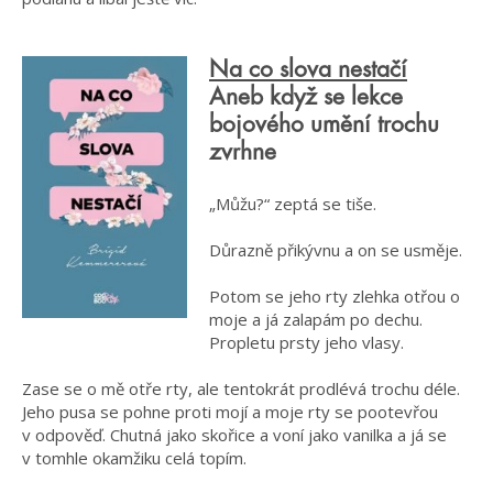
Na co slova nestačí
Aneb když se lekce
bojového umění trochu
zvrhne
„Můžu?“ zeptá se tiše.
Důrazně přikývnu a on se usměje.
Potom se jeho rty zlehka otřou o
moje a já zalapám po dechu.
Propletu prsty jeho vlasy.
Zase se o mě otře rty, ale tentokrát prodlévá trochu déle.
Jeho pusa se pohne proti mojí a moje rty se pootevřou
v odpověď. Chutná jako skořice a voní jako vanilka a já se
v tomhle okamžiku celá topím.