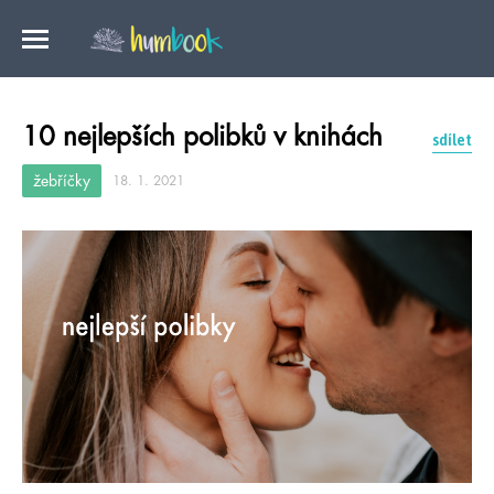
10 nejlepších polibků v knihách
sdílet
žebříčky
18. 1. 2021