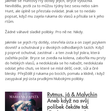
Jakmile se Huntovy rty dotkly jejích, Bryce vybuchla.
Nevěděla, jestli za to můžou týdny bez sexu nebo sám
Hunt, ale úplně se přestala ovládat. Jinak se to nedalo
popsat, když mu zajela rukama do vlasů a přisála se k jeho
rtům.
Žádné váhavé sladké polibky. Pro ně ne. Nikdy.
Jakmile se jejich rty dotkly, otevřela ústa a on zajel jazykem
dovnitř a ochutnával ji v divokých odhodlaných tazích. Když
ji poprvé ochutnal, zasténal – a ten zvuk byl jiskra, která
zažehla požár. Bryce se zvedla na kolena, zabořila mu prsty
do hebkých vlasů, a nedokázala se ho nabažit, nedokázala
odolat jeho chuti, ve které se mísil déšť, cedr, sůl a čiré
blesky. Přejížděl jí rukama po bocích, pomalu a klidně, i když
zasypával její ústa prudkými hlubokými polibky.
Rytmus, já & Malychin
Aneb když na svůj
polibek čekáte tak