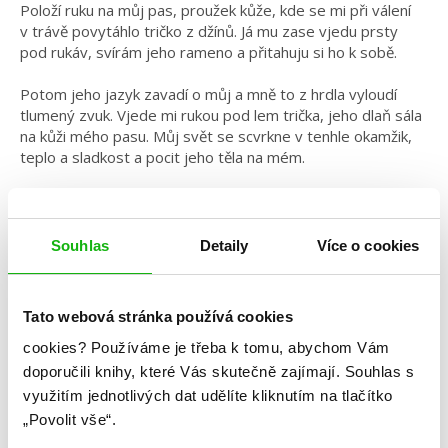
Položí ruku na můj pas, proužek kůže, kde se mi při válení
v trávě povytáhlo tričko z džínů. Já mu zase vjedu prsty
pod rukáv, svírám jeho rameno a přitahuju si ho k sobě.
Potom jeho jazyk zavadí o můj a mně to z hrdla vyloudí
tlumený zvuk. Vjede mi rukou pod lem trička, jeho dlaň sála
na kůži mého pasu. Můj svět se scvrkne v tenhle okamžik,
teplo a sladkost a pocit jeho těla na mém.
Polibek v Římě
Souhlas
Detaily
Více o cookies
Aneb když díky polibku
zmizí okolní svět
Tato webová stránka používá cookies
Ale ani Matteo, ani já si toho
posledních deset minut, co tu
cookies?
Používáme je třeba k tomu, abychom Vám
stojíme, moc nevšímáme.
doporučili knihy, které Vás skutečně zajímají.
Souhlas s
využitím jednotlivých dat udělíte kliknutím na tlačítko
Je to úplně jiny pocit, líbat někoho
„Povolit vše“.
jen proto, že to chcete. Ne proto,
že mu prostě ukazujete své city,