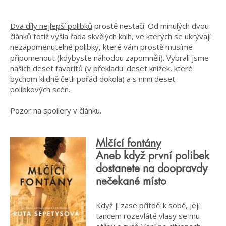
Dva díly nejlepší polibků
prostě nestačí. Od minulých dvou
článků totiž vyšla řada skvělých knih, ve kterých se ukrývají
nezapomenutelné polibky, které vám prostě musíme
připomenout (kdybyste náhodou zapomněli). Vybrali jsme
našich deset favoritů (v překladu: deset knížek, které
bychom klidně četli pořád dokola) a s nimi deset
polibkových scén.
Pozor na spoilery v článku.
Mlčící fontány
Aneb když první polibek
dostanete na doopravdy
nečekané místo
Když ji zase přitočí k sobě, její
tancem rozevláté vlasy se mu