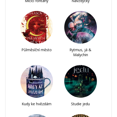
Mlčící fontány
Navždycky
Půlměsíční město
Rytmus, já &
Malychin
Kudy ke hvězdám
Studie jedu