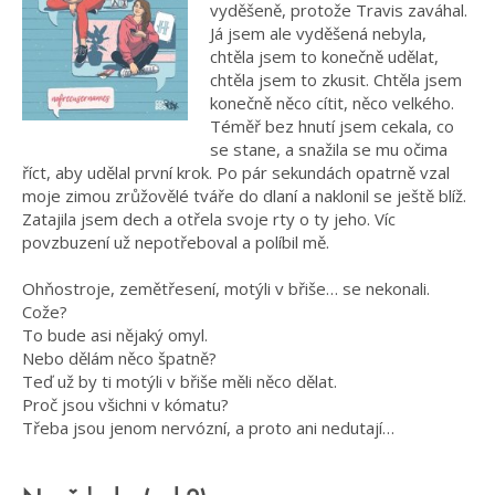
vyděšeně, protože Travis zaváhal.
Já jsem ale vyděšená nebyla,
chtěla jsem to konečně udělat,
chtěla jsem to zkusit. Chtěla jsem
konečně něco cítit, něco velkého.
Téměř bez hnutí jsem cekala, co
se stane, a snažila se mu očima
říct, aby udělal první krok. Po pár sekundách opatrně vzal
moje zimou zrůžovělé tváře do dlaní a naklonil se ještě blíž.
Zatajila jsem dech a otřela svoje rty o ty jeho. Víc
povzbuzení už nepotřeboval a políbil mě.
Ohňostroje, zemětřesení, motýli v břiše… se nekonali.
Cože?
To bude asi nějaký omyl.
Nebo dělám něco špatně?
Teď už by ti motýli v břiše měli něco dělat.
Proč jsou všichni v kómatu?
Třeba jsou jenom nervózní, a proto ani nedutají…