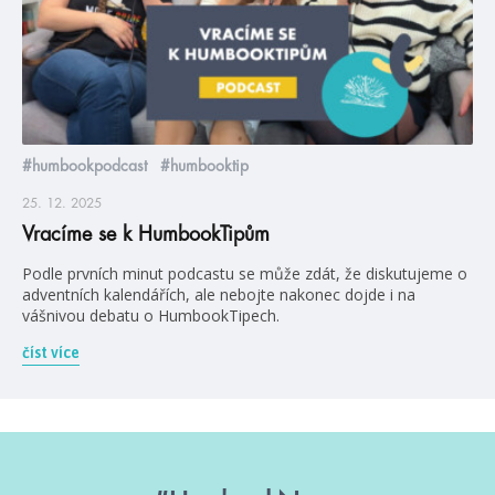
#humbookpodcast
#humbooktip
25. 12. 2025
Vracíme se k HumbookTipům
Podle prvních minut podcastu se může zdát, že diskutujeme o
adventních kalendářích, ale nebojte nakonec dojde i na
vášnivou debatu o HumbookTipech.
číst více