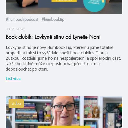
#humbookpodcast
#humbooktip
30. 7. 2026
Book clubík: Lovkyně stínu od Lynette Noni
Lovkyně stínů je nový HumbookTip, kterému jsme totálně
propadli, a tak si to vyžádalo spešl book clubík s Olou a
Zuzkou. Rozdělili jsme ho na nespoileroidní a spoileroidní část,
takže ho klidně může rozposlouchat před čtením a
doposlouchat po čtení.
číst více
videa