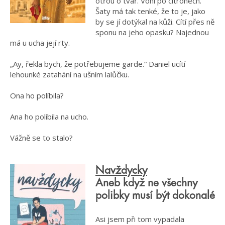
otřou o tvář. Voní po citronech.
Šaty má tak tenké, že to je, jako
by se jí dotýkal na kůži. Cítí přes ně
sponu na jeho opasku? Najednou
má u ucha její rty.
„Ay, řekla bych, že potřebujeme garde.“ Daniel ucítí
lehounké zatahání na ušním lalůčku.
Ona ho políbila?
Ana ho políbila na ucho.
Vážně se to stalo?
Navždycky
Aneb když ne všechny
polibky musí být dokonalé
Asi jsem při tom vypadala