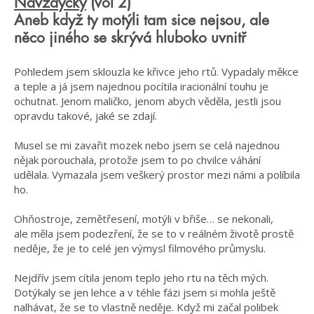
Navždycky
(vol 2)
Aneb když ty motýli tam sice nejsou, ale
něco jiného se skrývá hluboko uvnitř
Pohledem jsem sklouzla ke křivce jeho rtů. Vypadaly měkce
a teple a já jsem najednou pocítila iracionální touhu je
ochutnat. Jenom maličko, jenom abych věděla, jestli jsou
opravdu takové, jaké se zdají.
Musel se mi zavařit mozek nebo jsem se celá najednou
nějak porouchala, protože jsem to po chvilce váhání
udělala. Vymazala jsem veškerý prostor mezi námi a políbila
ho.
Ohňostroje, zemětřesení, motýli v břiše… se nekonali,
ale měla jsem podezření, že se to v reálném životě prostě
neděje, že je to celé jen výmysl filmového průmyslu.
Nejdřív jsem cítila jenom teplo jeho rtu na těch mých.
Dotýkaly se jen lehce a v téhle fázi jsem si mohla ještě
nalhávat, že se to vlastně neděje. Když mi začal polibek