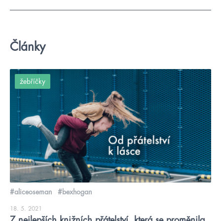
Články
žebříčky
#aliceoseman
#bexhogan
18. 5. 2021
7 nejlepších knižních přátelství, která se proměnila