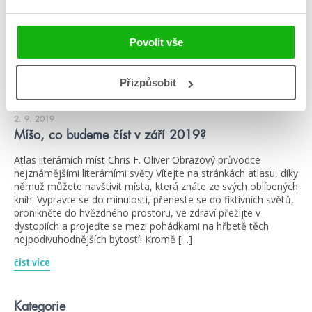
Povolit vše
Přizpůsobit
#atlasliterárníchmíst
#ažpřejdezima
2. 9. 2019
Míšo, co budeme číst v září 2019?
Atlas literárních míst Chris F. Oliver Obrazový průvodce
nejznámějšími literárními světy Vítejte na stránkách atlasu, díky
němuž můžete navštívit místa, která znáte ze svých oblíbených
knih. Vypravte se do minulosti, přeneste se do fiktivních světů,
pronikněte do hvězdného prostoru, ve zdraví přežijte v
dystopiích a projeďte se mezi pohádkami na hřbetě těch
nejpodivuhodnějších bytostí! Kromě […]
číst více
Kategorie