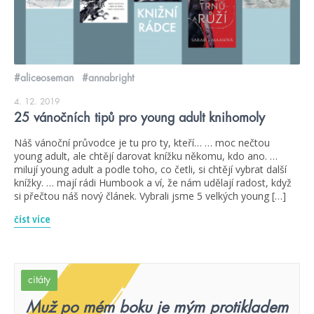
#aliceoseman
#annabright
4. 12. 2019
25 vánočních tipů pro young adult knihomoly
Náš vánoční průvodce je tu pro ty, kteří… … moc nečtou
young adult, ale chtějí darovat knížku někomu, kdo ano. …
milují young adult a podle toho, co četli, si chtějí vybrat další
knížky. … mají rádi Humbook a ví, že nám udělají radost, když
si přečtou náš nový článek. Vybrali jsme 5 velkých young […]
číst více
citáty
Muž po mém boku je mým protikladem