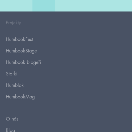
Projekty
HumbookFest
HumbookStage
Humbook blogeři
Storki
Humblok
HumbookMag
O nás
Blog