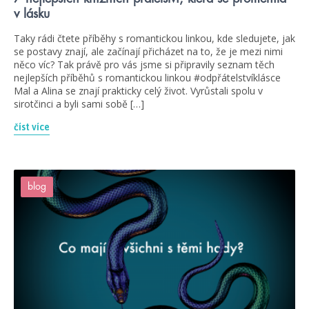
v lásku
Taky rádi čtete příběhy s romantickou linkou, kde sledujete, jak
se postavy znají, ale začínají přicházet na to, že je mezi nimi
něco víc? Tak právě pro vás jsme si připravily seznam těch
nejlepších příběhů s romantickou linkou #odpřátelstvíklásce
Mal a Alina se znají prakticky celý život. Vyrůstali spolu v
sirotčinci a byli sami sobě […]
číst více
blog