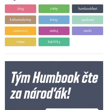
blog
citáty
humbookfest
knihomoloviny
kvízy
podcast
rozhovory
stahuj
storki
videa
žebříčky