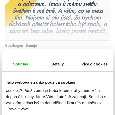
a odrazem. Tmou k mému světlu.
Světlem k mé tmě. A vším, co je mezi
tím. Nejsem si ale jistá, že bychom
dokázali přestát bolest toho být spolu, a
zároveň bez sebe. Láska prostě nestačí.
#bexhogan
#zmije
11. 9. 2019
Bex Hogan: Zmije
Souhlas
Detaily
Více o cookies
číst více
Tato webová stránka používá cookies
cookies?
Používáme je třeba k tomu, abychom Vám
videa
doporučili knihy, které Vás skutečně zajímají.
Souhlas s
využitím jednotlivých dat udělíte kliknutím na tlačítko
„Povolit vše“.