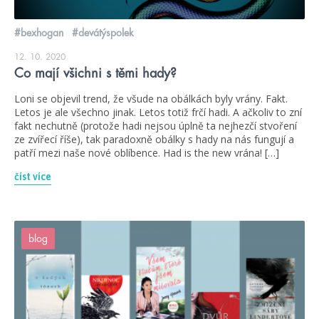
#bexhogan
#devátýspolek
12. 10. 2020
Co mají všichni s těmi hady?
Loni se objevil trend, že všude na obálkách byly vrány. Fakt.
Letos je ale všechno jinak. Letos totiž frčí hadi. A ačkoliv to zní
fakt nechutně (protože hadi nejsou úplně ta nejhezčí stvoření
ze zvířecí říše), tak paradoxně obálky s hady na nás fungují a
patří mezi naše nové oblíbence. Had is the new vrána! […]
číst více
blog