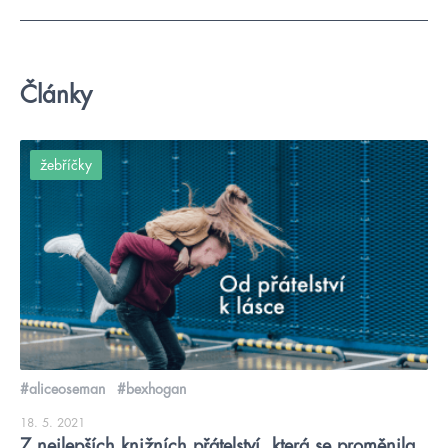
Články
žebříčky
#aliceoseman
#bexhogan
18. 5. 2021
7 nejlepších knižních přátelství, která se proměnila