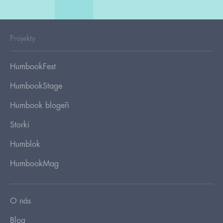
Projekty
HumbookFest
HumbookStage
Humbook blogeři
Storki
Humblok
HumbookMag
O nás
Blog