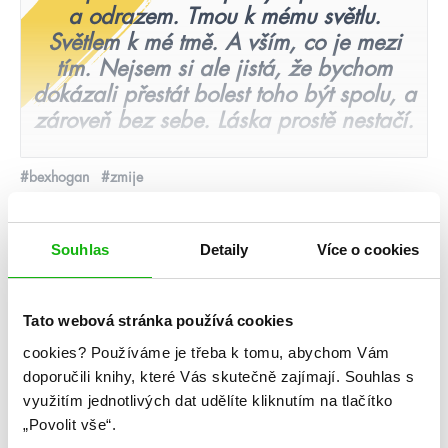
a odrazem. Tmou k mému světlu.
Světlem k mé tmě. A vším, co je mezi
tím. Nejsem si ale jistá, že bychom
dokázali přestát bolest toho být spolu, a
zároveň bez sebe. Láska prostě nestačí.
#bexhogan
#zmije
11. 9. 2019
Bex Hogan: Zmije
Souhlas
Detaily
Více o cookies
číst více
Tato webová stránka používá cookies
cookies?
Používáme je třeba k tomu, abychom Vám
videa
doporučili knihy, které Vás skutečně zajímají.
Souhlas s
využitím jednotlivých dat udělíte kliknutím na tlačítko
„Povolit vše“.