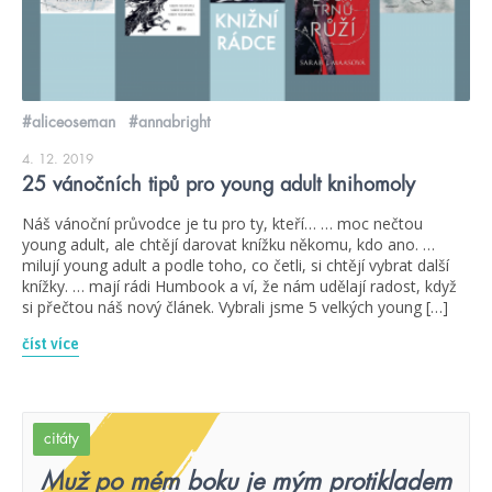
#aliceoseman
#annabright
4. 12. 2019
25 vánočních tipů pro young adult knihomoly
Náš vánoční průvodce je tu pro ty, kteří… … moc nečtou
young adult, ale chtějí darovat knížku někomu, kdo ano. …
milují young adult a podle toho, co četli, si chtějí vybrat další
knížky. … mají rádi Humbook a ví, že nám udělají radost, když
si přečtou náš nový článek. Vybrali jsme 5 velkých young […]
číst více
citáty
Muž po mém boku je mým protikladem