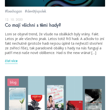
#bexhogan
#devátýspolek
12. 10. 2020
Co mají všichni s těmi hady?
Loni se objevil trend, že všude na obálkách byly vrány. Fakt.
Letos je ale všechno jinak. Letos totiž frčí hadi. A ačkoliv to zní
fakt nechutně (protože hadi nejsou úplně ta nejhezčí stvoření
ze zvířecí říše), tak paradoxně obálky s hady na nás fungují a
patří mezi naše nové oblíbence. Had is the new vrána! […]
číst více
blog