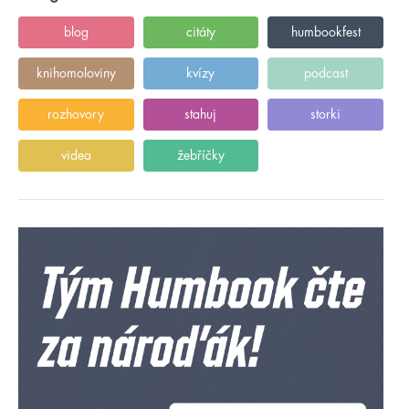
blog
citáty
humbookfest
knihomoloviny
kvízy
podcast
rozhovory
stahuj
storki
videa
žebříčky