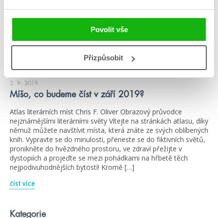
Povolit vše
Přizpůsobit
#atlasliterárníchmíst
#ažpřejdezima
2. 9. 2019
Míšo, co budeme číst v září 2019?
Atlas literárních míst Chris F. Oliver Obrazový průvodce
nejznámějšími literárními světy Vítejte na stránkách atlasu, díky
němuž můžete navštívit místa, která znáte ze svých oblíbených
knih. Vypravte se do minulosti, přeneste se do fiktivních světů,
pronikněte do hvězdného prostoru, ve zdraví přežijte v
dystopiích a projeďte se mezi pohádkami na hřbetě těch
nejpodivuhodnějších bytostí! Kromě […]
číst více
Kategorie