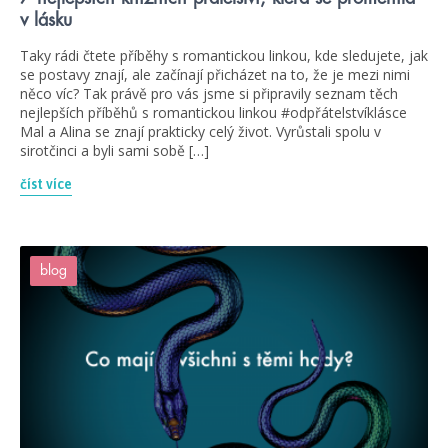
v lásku
Taky rádi čtete příběhy s romantickou linkou, kde sledujete, jak
se postavy znají, ale začínají přicházet na to, že je mezi nimi
něco víc? Tak právě pro vás jsme si připravily seznam těch
nejlepších příběhů s romantickou linkou #odpřátelstvíklásce
Mal a Alina se znají prakticky celý život. Vyrůstali spolu v
sirotčinci a byli sami sobě […]
číst více
blog