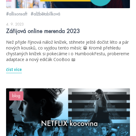
#allisonsaft
#alžbětabílková
4. 9. 2023
Zářijová online merenda 2023
Než přijde říjnová nálož knížek, stihnete ještě dočíst léto a pár
nových kousků, co vyjdou tento měsíc 😁 Kromě přehledu
chystaných knížek si pokecáme i o HumbookFestu, probereme
adaptace a nový edičák CooBoo 📖
číst více
blog