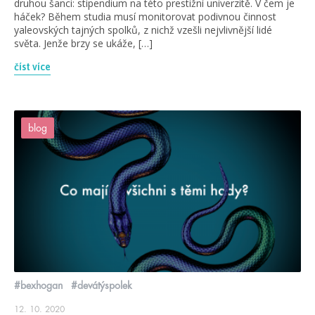
druhou šanci: stipendium na této prestižní univerzitě. V čem je
háček? Během studia musí monitorovat podivnou činnost
yaleovských tajných spolků, z nichž vzešli nejvlivnější lidé
světa. Jenže brzy se ukáže, […]
číst více
blog
#bexhogan
#devátýspolek
12. 10. 2020