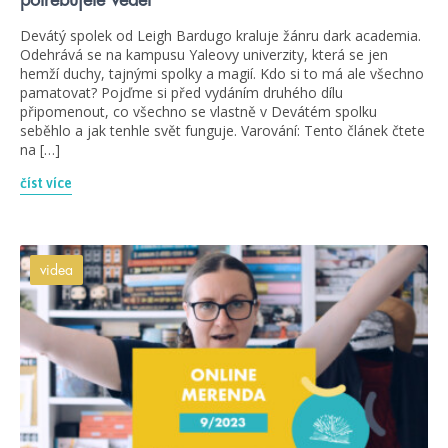
potřebujete vědět
Devátý spolek od Leigh Bardugo kraluje žánru dark academia.
Odehrává se na kampusu Yaleovy univerzity, která se jen
hemží duchy, tajnými spolky a magií. Kdo si to má ale všechno
pamatovat? Pojďme si před vydáním druhého dílu
připomenout, co všechno se vlastně v Devátém spolku
seběhlo a jak tenhle svět funguje. Varování: Tento článek čtete
na […]
číst více
videa