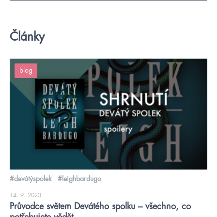
Články
blog
#devátýspolek
#leighbardugo
14. 9. 2023
Průvodce světem Devátého spolku – všechno, co