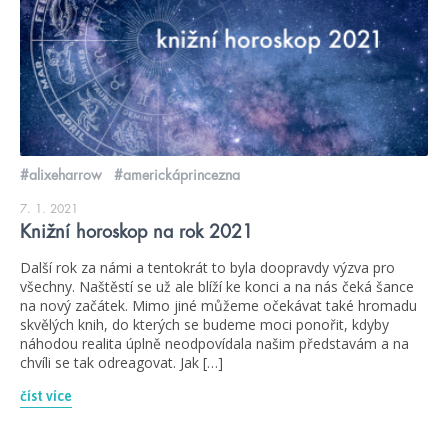
#alixeharrow
#americkáprincezna
7. 1. 2021
Knižní horoskop na rok 2021
Další rok za námi a tentokrát to byla doopravdy výzva pro
všechny. Naštěstí se už ale blíží ke konci a na nás čeká šance
na nový začátek. Mimo jiné můžeme očekávat také hromadu
skvělých knih, do kterých se budeme moci ponořit, kdyby
náhodou realita úplně neodpovídala našim představám a na
chvíli se tak odreagovat. Jak […]
číst více