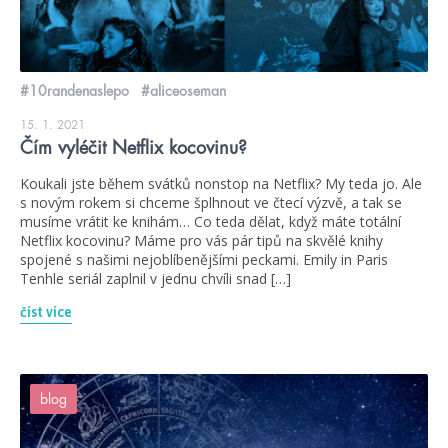
#10randenaslepo
#aliceoseman
15. 1. 2021
Čím vyléčit Netflix kocovinu?
Koukali jste během svátků nonstop na Netflix? My teda jo. Ale
s novým rokem si chceme šplhnout ve čtecí výzvě, a tak se
musíme vrátit ke knihám… Co teda dělat, když máte totální
Netflix kocovinu? Máme pro vás pár tipů na skvělé knihy
spojené s našimi nejoblíbenějšími peckami. Emily in Paris
Tenhle seriál zaplnil v jednu chvíli snad […]
číst více
blog