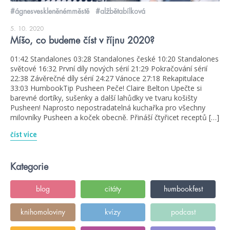
#ágnesveskleněnémměstě
#alžbětabílková
5. 10. 2020
Míšo, co budeme číst v říjnu 2020?
01:42 Standalones 03:28 Standalones české 10:20 Standalones
světové 16:32 První díly nových sérií 21:29 Pokračování sérií
22:38 Závěrečné díly sérií 24:27 Vánoce 27:18 Rekapitulace
33:03 HumbookTip Pusheen Peče! Claire Belton Upečte si
barevné dortíky, sušenky a další lahůdky ve tvaru košišty
Pusheen! Naprosto nepostradatelná kuchařka pro všechny
milovníky Pusheen a koček obecně. Přináší čtyřicet receptů […]
číst více
Kategorie
blog
citáty
humbookfest
knihomoloviny
kvízy
podcast