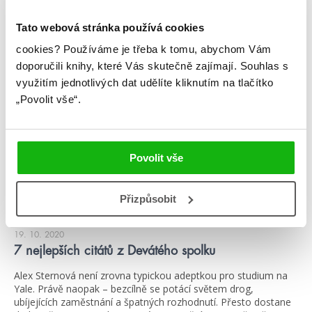
Tato webová stránka používá cookies
cookies?
Používáme je třeba k tomu, abychom Vám
žebříčky
doporučili knihy, které Vás skutečně zajímají.
Souhlas s
využitím jednotlivých dat udělíte kliknutím na tlačítko
„Povolit vše“.
Povolit vše
Přizpůsobit
#devátýspolek
#leighbardugo
19. 10. 2020
7 nejlepších citátů z Devátého spolku
Alex Sternová není zrovna typickou adeptkou pro studium na
Yale. Právě naopak – bezcílně se potácí světem drog,
ubíjejících zaměstnání a špatných rozhodnutí. Přesto dostane