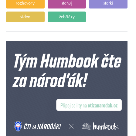
rozhovory
stahuj
storki
videa
žebříčky