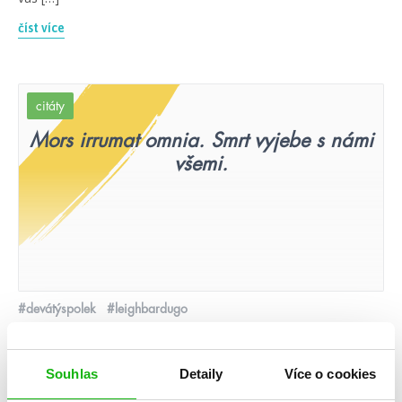
číst více
citáty
Mors irrumat omnia. Smrt vyjebe s námi
všemi.
#devátýspolek
#leighbardugo
20. 10. 2020
Leigh Bardugo: Devátý spolek
Souhlas
Detaily
Více o cookies
číst více