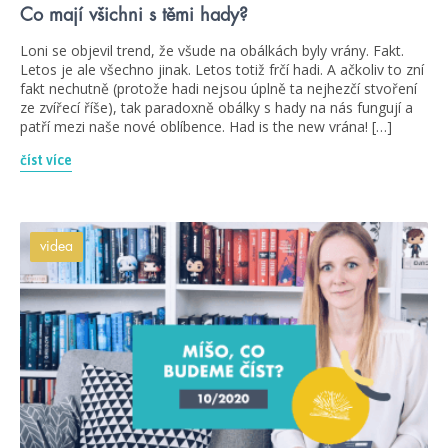
Co mají všichni s těmi hady?
Loni se objevil trend, že všude na obálkách byly vrány. Fakt.
Letos je ale všechno jinak. Letos totiž frčí hadi. A ačkoliv to zní
fakt nechutně (protože hadi nejsou úplně ta nejhezčí stvoření
ze zvířecí říše), tak paradoxně obálky s hady na nás fungují a
patří mezi naše nové oblíbence. Had is the new vrána! […]
číst více
videa