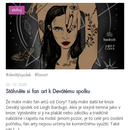
stahuj
#devátýspolek
#fanart
23. 10. 2020
Stáhněte si fan art k Devátému spolku
Že máte málo fan artů od Dory? Tady máte další ke knize
Devátý spolek od Leigh Bardugo. Alex je stejně temná jako v
knize. Vytiskněte si ji na plakát nebo záložku a tradičně
nabízíme i tapetu na mobil. Jenom pozor, je to celé pro osobní
potřebu, fan arty nejsou určeny ke komerčnímu využití. Také
vás […]