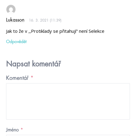
Lukasson
16. 3. 2021 (11:39)
Jak to že v ,,Protiklady se přitahují“ není Selekce
Odpovědět
Napsat komentář
Komentář
*
Jméno
*