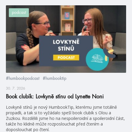
podcast
#humbookpodcast
#humbooktip
30. 7. 2026
Book clubík: Lovkyně stínu od Lynette Noni
Lovkyně stínů je nový HumbookTip, kterému jsme totálně
propadli, a tak si to vyžádalo spešl book clubík s Olou a
Zuzkou. Rozdělili jsme ho na nespoileroidní a spoileroidní část,
takže ho klidně může rozposlouchat před čtením a
doposlouchat po čtení.