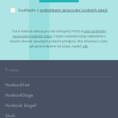
Souhlasím s
podmínkami zpracování osobních údajů
Tvá e-mailová adresa je u nás v bezpečí. Přečti si
naše podmínky
zpracování osobních údajů
. S tvými osobními údaji nakládáme v
mezích obecně závazných právních předpisů. Více informací o tom,
jak zpracováváme tvé údaje, najdeš
zde
.
Projekty
HumbookFest
HumbookStage
Humbook blogeři
Storki