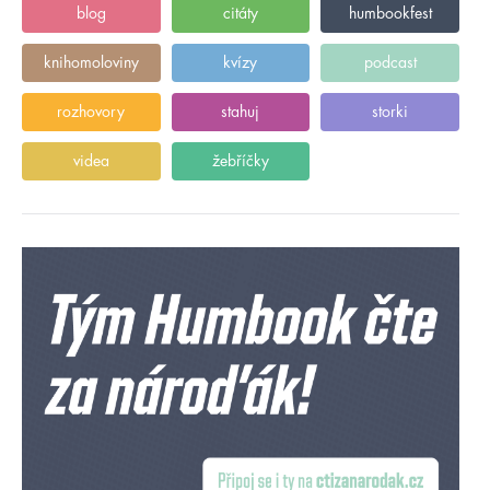
blog
citáty
humbookfest
knihomoloviny
kvízy
podcast
rozhovory
stahuj
storki
videa
žebříčky