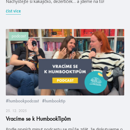
Nachystejte si kakajíčko, dezertíček… a jdeme na to!
číst více
podcast
#humbookpodcast
#humbooktip
25. 12. 2025
Vracíme se k HumbookTipům
Podle prvních minut podcastu se může zdát, že diskutujeme o