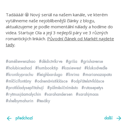
Tadáááá! 🤩 Nový seriál na našem kanále, ve kterém
vytáhneme naše nejoblíbenější články z blogu,
aktualizujeme je podle momentální nálady a hodíme do
videa. Startuje Ola a její 3 nejlepší páry ve 3 různých
romantických linkách.
Původní článek od Markét najdete
tady
.
#améliewenzhao
#dědictvíkrve
#griša
#grishaverse
#holubiceahad
#humbooktip
#kasiewest
#klukodvedle
#kronikyprachu
#leighbardugo
#linrina
#marianazapata
#mlčícífontány
#odnenávistiklásce
#odpřátelstvíklásce
#protikladysepřitahují
#půlměsíčníměsto
#rutasepetys
#rytmusjáamalychin
#sarahandersen
#sarahjmaas
#shelbymahurin
#tesáky
předchozí
další