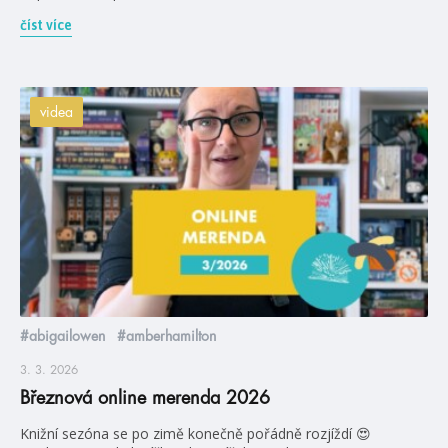
číst více
videa
#abigailowen
#amberhamilton
3. 3. 2026
Březnová online merenda 2026
Knižní sezóna se po zimě konečně pořádně rozjíždí 😍