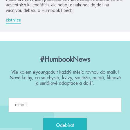
adventních kalendářích, ale nebojte nakonec dojde i na
vášnivou debatu o HumbookTipech.
číst více
#HumbookNews
Vše kolem #youngadult každý měsíc rovnou do mailu!
Nové knihy, co se chystá, kvízy, soutěže, autoři, filmové
a seriálové adaptace a další.