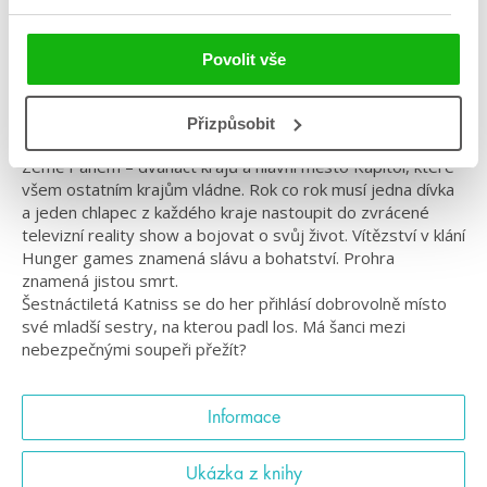
#filmováadaptace
#hungergames
#milostnýtrojúhelník
#pomaláromantika
#prostarší
#suzannecollins
Povolit vše
Hunger games slaví deset let! Nové vydání s padesáti
stranami bonusového materiálu.
Přizpůsobit
Země Panem – dvanáct krajů a hlavní město Kapitol, které
všem ostatním krajům vládne. Rok co rok musí jedna dívka
a jeden chlapec z každého kraje nastoupit do zvrácené
televizní reality show a bojovat o svůj život. Vítězství v klání
Hunger games znamená slávu a bohatství. Prohra
znamená jistou smrt.
Šestnáctiletá Katniss se do her přihlásí dobrovolně místo
své mladší sestry, na kterou padl los. Má šanci mezi
nebezpečnými soupeři přežít?
Informace
Ukázka z knihy