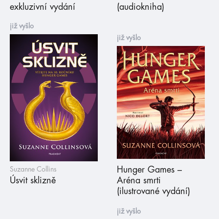
exkluzivní vydání
(audiokniha)
již vyšlo
již vyšlo
Hunger Games –
Suzanne Collins
Úsvit sklizně
Aréna smrti
(ilustrované vydání)
již vyšlo