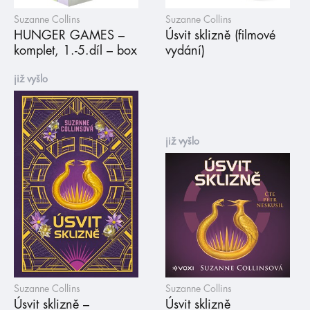
Suzanne Collins
Suzanne Collins
HUNGER GAMES –
Úsvit sklizně (filmové
komplet, 1.-5.díl – box
vydání)
již vyšlo
již vyšlo
Suzanne Collins
Suzanne Collins
Úsvit sklizně –
Úsvit sklizně