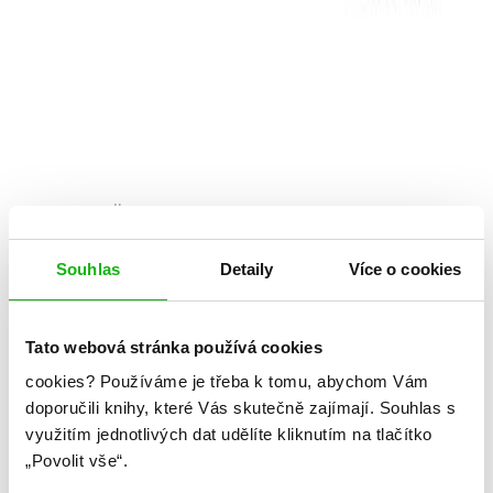
Suzanne Collins
HUNGER GAMES – Aréna smrti
Souhlas
Detaily
Více o cookies
(speciální vydání)
Kategorie: young adult
Tato webová stránka používá cookies
cookies?
Používáme je třeba k tomu, abychom Vám
Žánr: Dystopie
doporučili knihy, které Vás skutečně zajímají.
Souhlas s
Série: Hunger Games
využitím jednotlivých dat udělíte kliknutím na tlačítko
„Povolit vše“.
Připravujeme