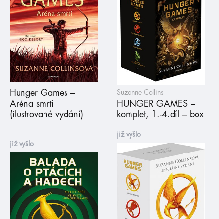
Hunger Games –
Suzanne Collins
Aréna smrti
HUNGER GAMES –
(ilustrované vydání)
komplet, 1.-4.díl – box
již vyšlo
již vyšlo