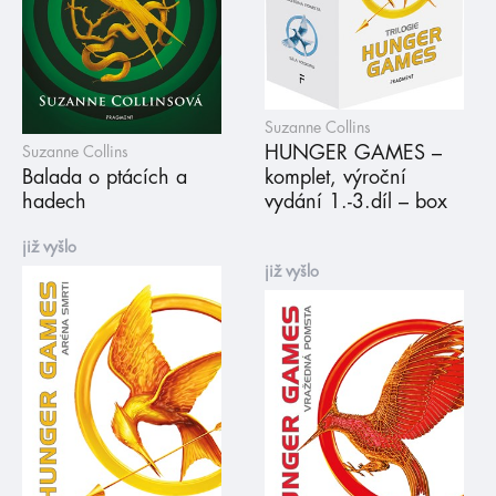
Suzanne Collins
HUNGER GAMES –
Suzanne Collins
Balada o ptácích a
komplet, výroční
hadech
vydání 1.-3.díl – box
již vyšlo
již vyšlo