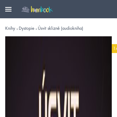
Knihy
Dystopie
Úsvit sklizně (audiokniha)
1