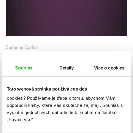
Suzanne Collins
Úsvit sklizně (audiokniha)
Souhlas
Detaily
Více o cookies
Kategorie: young adult
Žánr: Dystopie
Tato webová stránka používá cookies
Série: Hunger Games
cookies?
Používáme je třeba k tomu, abychom Vám
doporučili knihy, které Vás skutečně zajímají.
Souhlas s
#audioknihy
#hungergames
#suzannecollins
využitím jednotlivých dat udělíte kliknutím na tlačítko
„Povolit vše“.
Když přijdete o všechno, co máte rádi, za co vám
zbývá ještě bojovat? Fenomén Hunger Games