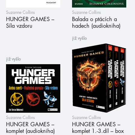
Suzanne Collins
Suzanne Collins
HUNGER GAMES –
Balada o ptácích a
Síla vzdoru
hadech (audiokniha)
již vyšlo
již vyšlo
Suzanne Collins
Suzanne Collins
HUNGER GAMES –
HUNGER GAMES –
komplet (audiokniha)
komplet 1.-3.díl – box