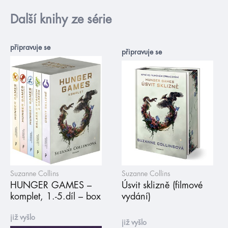
Další knihy ze série
připravuje se
připravuje se
Suzanne Collins
Suzanne Collins
HUNGER GAMES –
Úsvit sklizně (filmové
komplet, 1.-5.díl – box
vydání)
již vyšlo
již vyšlo