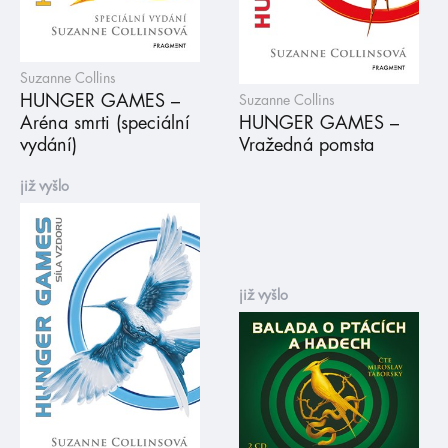
Suzanne Collins
HUNGER GAMES –
Suzanne Collins
Aréna smrti (speciální
HUNGER GAMES –
vydání)
Vražedná pomsta
již vyšlo
již vyšlo