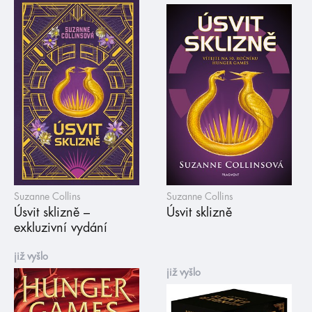
Suzanne Collins
Suzanne Collins
Úsvit sklizně –
Úsvit sklizně
exkluzivní vydání
již vyšlo
již vyšlo