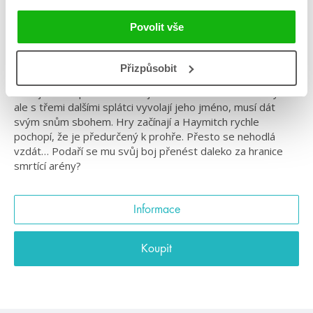
pokračuje!
Povolit vše
Začíná Den sklizně padesátého ročníku Hladových her a
všechny kraje Panemu svírá strach. Letos, u příležitosti
druhých čtvrtoher, bude do Kapitolu odveden dvojnásobný
Přizpůsobit
počet splátců. Haymitch Abernathy z Dvanáctého kraje
chce jediné – přečkat den a jít za milovanou dívkou. Když
ale s třemi dalšími splátci vyvolají jeho jméno, musí dát
svým snům sbohem. Hry začínají a Haymitch rychle
pochopí, že je předurčený k prohře. Přesto se nehodlá
vzdát… Podaří se mu svůj boj přenést daleko za hranice
smrtící arény?
Informace
Koupit