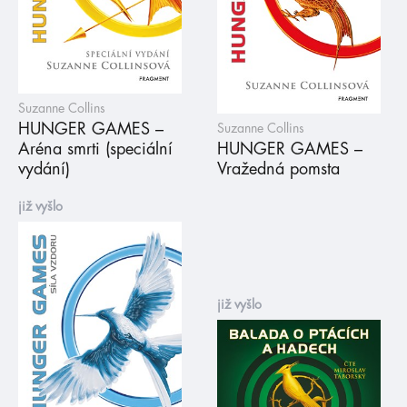
Suzanne Collins
HUNGER GAMES –
Suzanne Collins
Aréna smrti (speciální
HUNGER GAMES –
vydání)
Vražedná pomsta
již vyšlo
již vyšlo