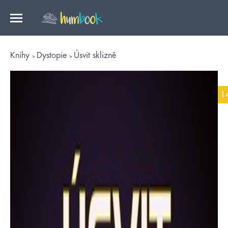
Knihy
Dystopie
Úsvit sklizně
1