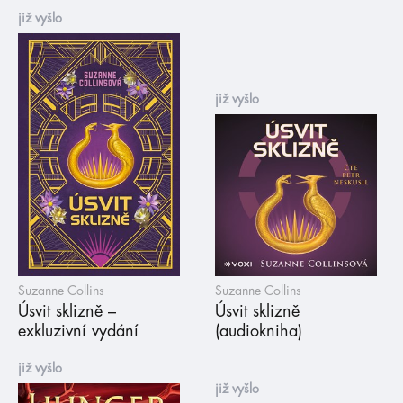
již vyšlo
již vyšlo
Suzanne Collins
Suzanne Collins
Úsvit sklizně –
Úsvit sklizně
exkluzivní vydání
(audiokniha)
již vyšlo
již vyšlo