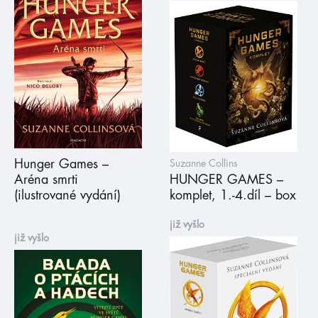
Hunger Games –
Suzanne Collins
Aréna smrti
HUNGER GAMES –
(ilustrované vydání)
komplet, 1.-4.díl – box
již vyšlo
již vyšlo