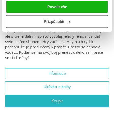
Povolit vše
Začíná Den sklizně padesátého ročníku Hladových her a
všechny kraje Panemu svírá strach. Letos, u příležitosti
druhých čtvrtoher, bude do Kapitolu odveden dvojnásobný
Přizpůsobit
počet splátců. Haymitch Abernathy z Dvanáctého kraje
chce jediné – přečkat den a jít za milovanou dívkou. Když
ale s třemi dalšími splátci vyvolají jeho jméno, musí dát
svým snům sbohem. Hry začínají a Haymitch rychle
pochopí, že je předurčený k prohře. Přesto se nehodlá
vzdát… Podaří se mu svůj boj přenést daleko za hranice
smrtící arény?
Informace
Ukázka z knihy
Koupit