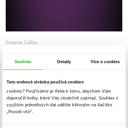
Suzanne Collins
Úsvit sklizně
Souhlas
Detaily
Více o cookies
Kategorie: young adult
Žánr: Dystopie
Tato webová stránka používá cookies
Série: Hunger Games
cookies?
Používáme je třeba k tomu, abychom Vám
doporučili knihy, které Vás skutečně zajímají.
Souhlas s
#hungergames
#suzannecollins
využitím jednotlivých dat udělíte kliknutím na tlačítko
„Povolit vše“.
Když přijdete o všechno, co máte rádi, za co vám
zbývá ještě bojovat? Fenomén Hunger Games
pokračuje!