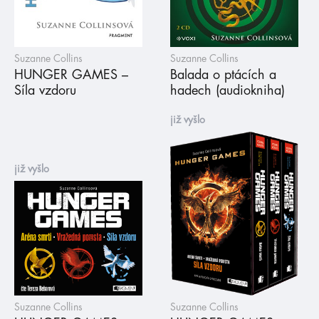
Suzanne Collins
Suzanne Collins
HUNGER GAMES –
Balada o ptácích a
Síla vzdoru
hadech (audiokniha)
již vyšlo
již vyšlo
Suzanne Collins
Suzanne Collins