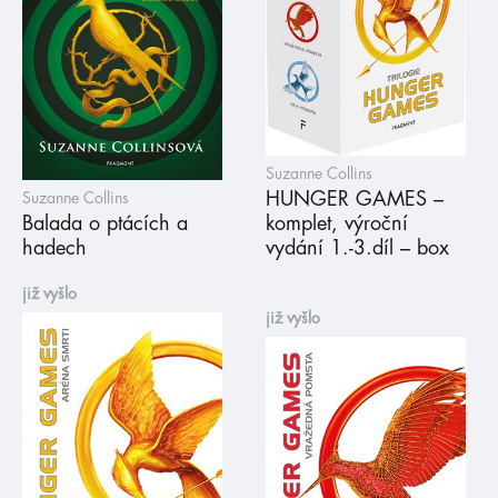
Suzanne Collins
HUNGER GAMES –
Suzanne Collins
Balada o ptácích a
komplet, výroční
hadech
vydání 1.-3.díl – box
již vyšlo
již vyšlo