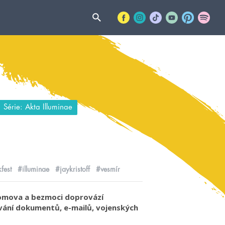
Série: Akta Illuminae
fest
#illuminae
#jaykristoff
#vesmír
domova a bezmoci doprovází
vání dokumentů, e-mailů, vojenských