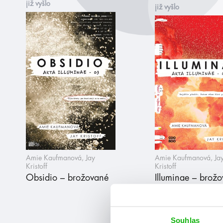
již vyšlo
již vyšlo
Amie Kaufmanová, Jay
Amie Kaufmanová, Ja
Kristoff
Kristoff
Obsidio – brožované
Illuminae – brož
Souhlas