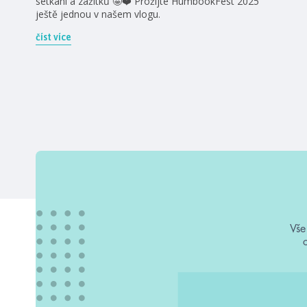
setkání a zážitků 🤩❤️ Prožijte HumbookFest 2025
ještě jednou v našem vlogu.
číst více
Vše