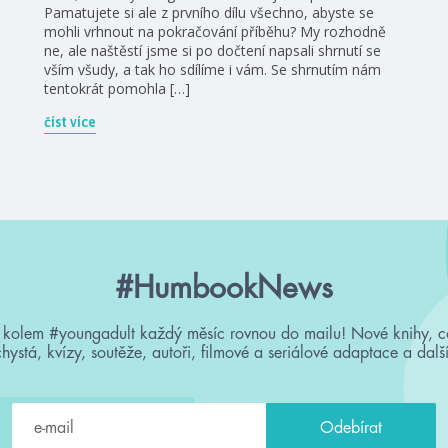
Pamatujete si ale z prvního dílu všechno, abyste se
mohli vrhnout na pokračování příběhu? My rozhodně
ne, ale naštěstí jsme si po dočtení napsali shrnutí se
vším všudy, a tak ho sdílíme i vám. Se shrnutím nám
tentokrát pomohla […]
číst více
#HumbookNews
 kolem #youngadult každý měsíc rovnou do mailu! Nové knihy, c
chystá, kvízy, soutěže, autoři, filmové a seriálové adaptace a další