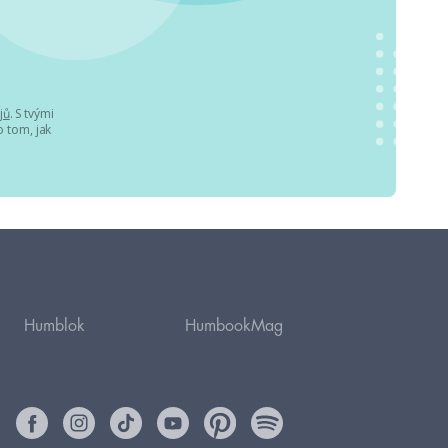
jů
. S tvými
 tom, jak
Humblok
HumbookMag