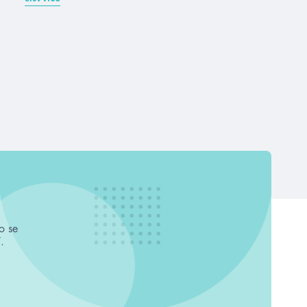
o se
.