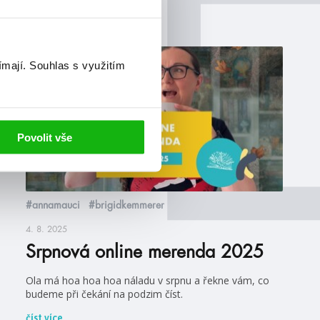
ímají.
Souhlas s využitím
videa
Povolit vše
#annamauci
#brigidkemmerer
4. 8. 2025
Srpnová online merenda 2025
Ola má hoa hoa hoa náladu v srpnu a řekne vám, co
budeme při čekání na podzim číst.
číst více