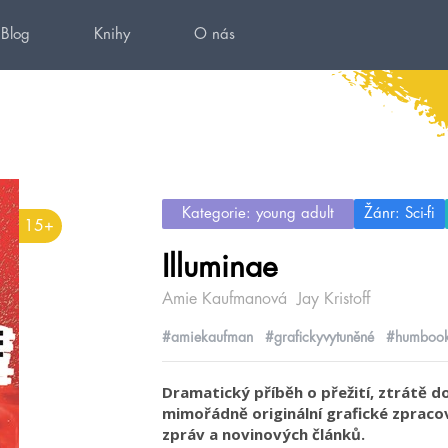
Blog
Knihy
O nás
Kategorie: young adult
Žánr: Sci-fi
15+
Illuminae
Amie Kaufmanová
Jay Kristoff
#amiekaufman
#grafickyvytuněné
#humbook
Dramatický příběh o přežití, ztrátě 
mimořádně originální grafické zpraco
zpráv a novinových článků.