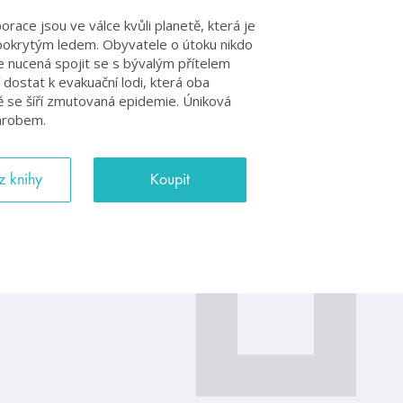
race jsou ve válce kvůli planetě, která je
pokrytým ledem. Obyvatele o útoku nikdo
je nucená spojit se s bývalým přítelem
dostat k evakuační lodi, která oba
ě se šíří zmutovaná epidemie. Úniková
 hrobem.
z knihy
Koupit