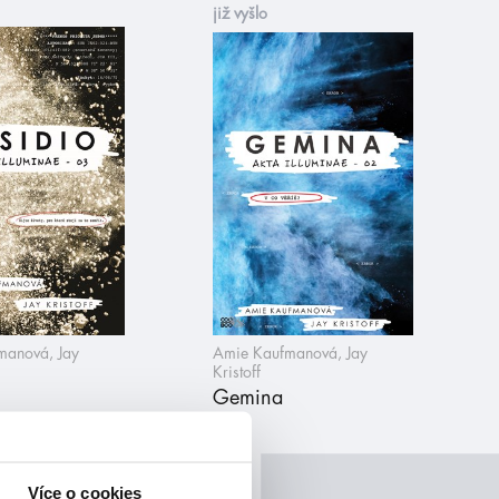
již vyšlo
manová, Jay
Amie Kaufmanová, Jay
Kristoff
Gemina
Více o cookies