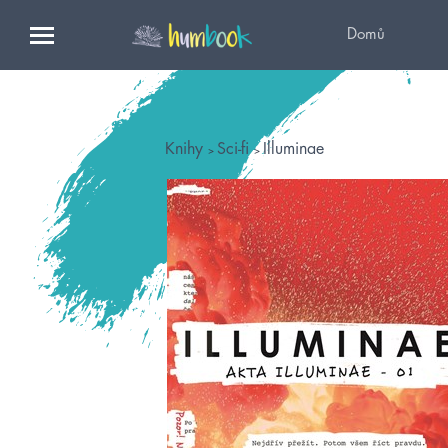
Domů
Knihy
Sci-fi
Illuminae