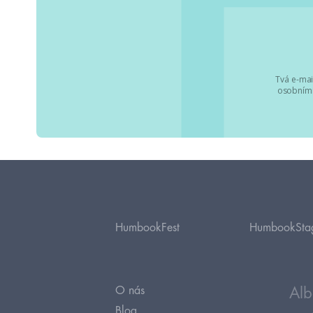
Tvá e-mai
osobními
HumbookFest
HumbookSta
O nás
Alb
Blog