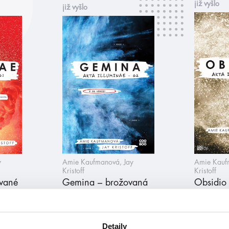
již vyšlo
již vyšlo
y
Amie Kaufmanová, Jay
Amie Kauf
Kristoff
Kristoff
ované
Gemina – brožovaná
Obsidio
Detaily