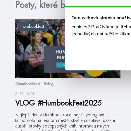
Posty, které by tě mohly zajím
Tato webová stránka použív
cookies?
Používáme je třeba
humbookfest
jednotlivých dat udělíte klikn
#humbookfest
#vlog
6. 12. 2025
VLOG #HumbookFest2025
Nejlepší den v Humbook roce, nejvíc young adult
knihomolů na jednom místě, skvělé cosplaye, úžasní
autoři, stovky podepsaných knih, hromada milých