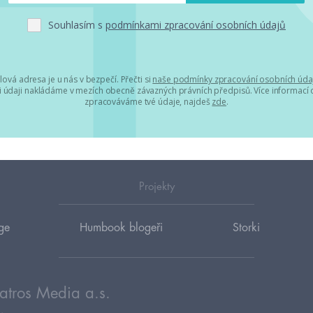
Souhlasím s
podmínkami zpracování osobních údajů
lová adresa je u nás v bezpečí. Přečti si
naše podmínky zpracování osobních úda
 údaji nakládáme v mezích obecně závazných právních předpisů. Více informací o
zpracováváme tvé údaje, najdeš
zde
.
Projekty
ge
Humbook blogeři
Storki
atros Media a.s.