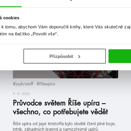
at
á cookies
 k tomu, abychom Vám doporučili knihy, které Vás skutečně zaj
blog
utím na tlačítko „Povolit vše“.
Přizpůsobit
#jaykristoff
#říšeupíra
9. 9. 2025
Průvodce světem Říše upíra –
všechno, co potřebujete vědět
Říše upíra od Jaye Kristoffa bylo skvělé čtení plné boje,
intrik, záhadných legend a samozřejmě upírů.