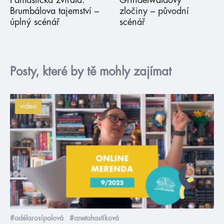
Brumbálova tajemství –
zločiny – původní
úplný scénář
scénář
Posty, které by tě mohly zajímat
videa
#adélarosípalová
#anetahastíková