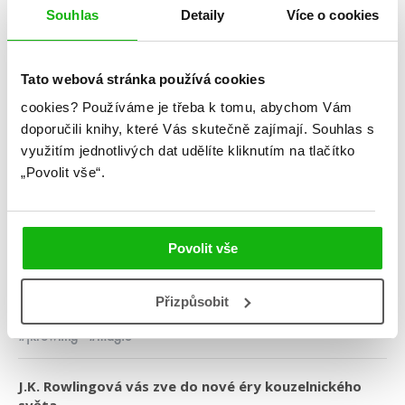
Souhlas
Detaily
Více o cookies
Tato webová stránka používá cookies
cookies?
Používáme je třeba k tomu, abychom Vám
J. K. Rowlingová
doporučili knihy, které Vás skutečně zajímají.
Souhlas s
Fantastická zvířata a kde je najít –
využitím jednotlivých dat udělíte kliknutím na tlačítko
„Povolit vše“.
původní scénář
Kategorie: young adult
Povolit vše
Žánr: Fantasy
Série: Fantastická zvířata a kde je najít
Přizpůsobit
#fantastickázvířata
#filmováadaptace
#harrypotter
#jkrowling
#magie
J.K. Rowlingová vás zve do nové éry kouzelnického
světa