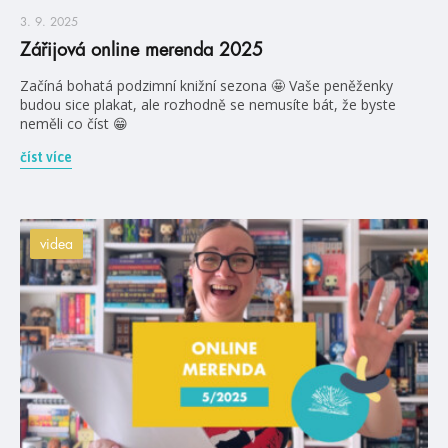
3. 9. 2025
Zářijová online merenda 2025
Začíná bohatá podzimní knižní sezona 🤩 Vaše peněženky
budou sice plakat, ale rozhodně se nemusíte bát, že byste
neměli co číst 😁
číst více
videa