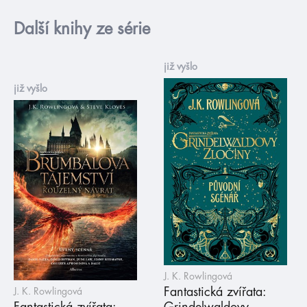
Další knihy ze série
již vyšlo
již vyšlo
J. K. Rowlingová
Fantastická zvířata:
J. K. Rowlingová
Fantastická zvířata:
Grindelwaldovy