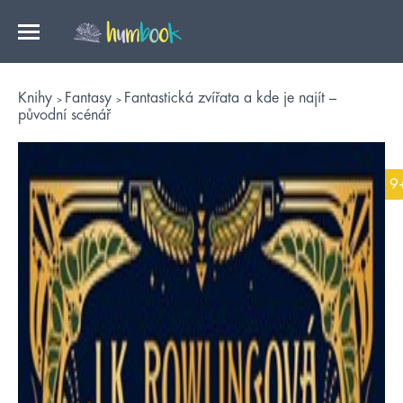
Knihy
Fantasy
Fantastická zvířata a kde je najít –
původní scénář
9