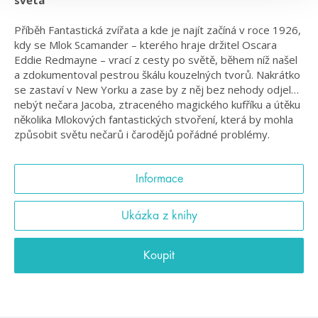
Příběh Fantastická zvířata a kde je najít začíná v roce 1926,
kdy se Mlok Scamander – kterého hraje držitel Oscara
Eddie Redmayne – vrací z cesty po světě, během níž našel
a zdokumentoval pestrou škálu kouzelných tvorů. Nakrátko
se zastaví v New Yorku a zase by z něj bez nehody odjel…
nebýt nečara Jacoba, ztraceného magického kufříku a útěku
několika Mlokových fantastických stvoření, která by mohla
způsobit světu nečarů i čarodějů pořádné problémy.
Informace
Ukázka z knihy
Koupit