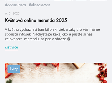
#adamsilvera
#aliceoseman
6. 5. 2025
Květnová online merenda 2025
V květnu vychází asi bambilion knížek a taky pro vás máme
spoustu infošek. Nachystejte kakajíčko a pusťte si naši
celovečerní merendu, ať jste v obraze 😁
číst více
kvízy