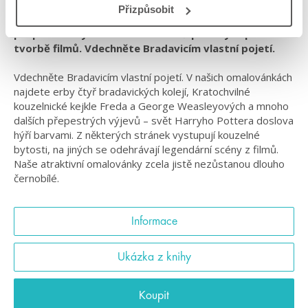
Přizpůsobit
Atraktivní omalovánky ze světa Harryho Pottera plné
propracovaných ilustrací i návrhů použitých při
tvorbě filmů. Vdechněte Bradavicím vlastní pojetí.
Vdechněte Bradavicím vlastní pojetí. V našich omalovánkách
najdete erby čtyř bradavických kolejí, Kratochvilné
kouzelnické kejkle Freda a George Weasleyových a mnoho
dalších přepestrých výjevů – svět Harryho Pottera doslova
hýří barvami. Z některých stránek vystupují kouzelné
bytosti, na jiných se odehrávají legendární scény z filmů.
Naše atraktivní omalovánky zcela jistě nezůstanou dlouho
černobílé.
Informace
Ukázka z knihy
Koupit