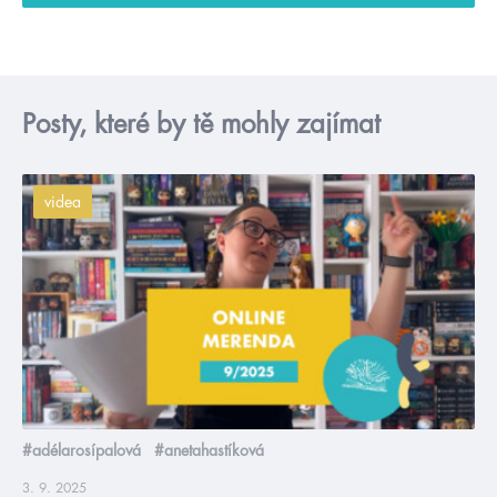
Posty, které by tě mohly zajímat
videa
#adélarosípalová
#anetahastíková
3. 9. 2025