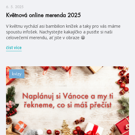
6. 5. 2025
Květnová online merenda 2025
V květnu vychází asi bambilion knížek a taky pro vás máme
spoustu infošek. Nachystejte kakajíčko a pusťte si naši
celovečerní merendu, ať jste v obraze 😁
číst více
kvízy