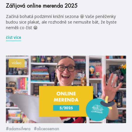
Zářijová online merenda 2025
Začíná bohatá podzimní knižní sezona 🤩 Vaše peněženky
budou sice plakat, ale rozhodně se nemusíte bát, že byste
neměli co číst 😁
číst více
videa
#adamsilvera
#aliceoseman