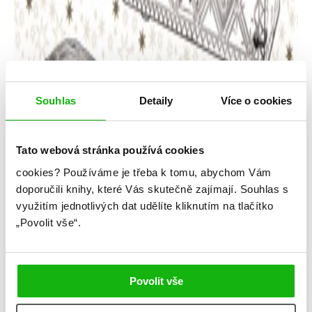
Souhlas
Detaily
Více o cookies
Tato webová stránka používá cookies
cookies?
Používáme je třeba k tomu, abychom Vám
J. K. Rowlingová
doporučili knihy, které Vás skutečně zajímají.
Souhlas s
využitím jednotlivých dat udělíte kliknutím na tlačítko
Harry Potter: Mudlovské omalovánky
„Povolit vše“.
Kategorie: young adult
Žánr: Ostatní
Povolit vše
#harrypotter
#jkrowling
#omalovánky