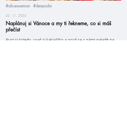
#aliceoseman
#denpodni
22. 11. 2024
Naplánuj si Vánoce a my ti řekneme, co si máš
přečíst
Pusť si koledy, uvař si kakajíčko a pojď se s námi naladit na
Vánoce! Máme pro tebe dávku skvělého adventního čtení, ale
než ti ho budeme moct doporučit přímo na míru, musíš nám o
svém prožívání Vánoc povědět trochu víc… Naplánuj si Vánoce,
a my ti řekneme, co si máš přečíst Pusť si koledy, uvař […]
číst více
#HumbookNews
Vše kolem #youngadult každý měsíc rovnou do mailu!