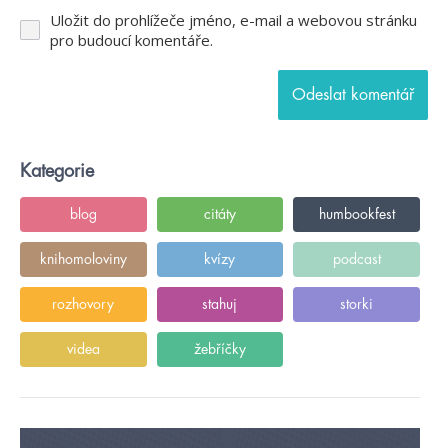
Uložit do prohlížeče jméno, e-mail a webovou stránku
pro budoucí komentáře.
Kategorie
blog
citáty
humbookfest
knihomoloviny
kvízy
podcast
rozhovory
stahuj
storki
videa
žebříčky