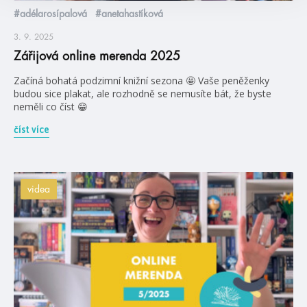
#adélarosípalová
#anetahastíková
3. 9. 2025
Zářijová online merenda 2025
Začíná bohatá podzimní knižní sezona 🤩 Vaše peněženky
budou sice plakat, ale rozhodně se nemusíte bát, že byste
neměli co číst 😁
číst více
videa