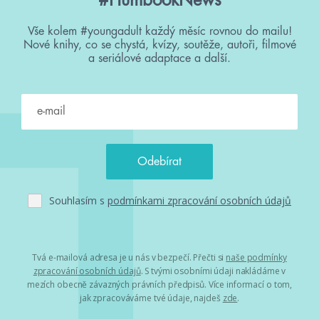
#HumbookNews
Vše kolem #youngadult každý měsíc rovnou do mailu!
Nové knihy, co se chystá, kvízy, soutěže, autoři, filmové
a seriálové adaptace a další.
Souhlasím s
podmínkami zpracování osobních údajů
Tvá e-mailová adresa je u nás v bezpečí. Přečti si
naše podmínky
zpracování osobních údajů
. S tvými osobními údaji nakládáme v
mezích obecně závazných právních předpisů. Více informací o tom,
jak zpracováváme tvé údaje, najdeš
zde
.