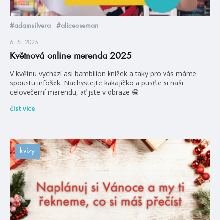
#adamsilvera
#aliceoseman
6. 5. 2025
Květnová online merenda 2025
V květnu vychází asi bambilion knížek a taky pro vás máme
spoustu infošek. Nachystejte kakajíčko a pusťte si naši
celovečerní merendu, ať jste v obraze 😁
číst více
kvízy