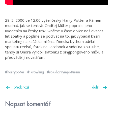
29. 2. 2000 ve 12:00 vyšel česky Harry Potter a Kámen
mudrců. Jak se tenkrát Ondřej Müller popral s jeho
uvedením na český trh? Skočme v čase o více než dvacet
let zpátky a pojďme se podívat na to, jak vypadal knižní
marketing na začátku milénia. Dneska bychom udělali
spoustu reelsů, fotek na Facebook a videí na YouTube,
tehdy si Ondra vyrobil zlatonku z pingpongového míčku a
předváděl ji novinářům.
#harrypotter
#jkrowling
#roksharrympotterem
předchozí
další
Napsat komentář