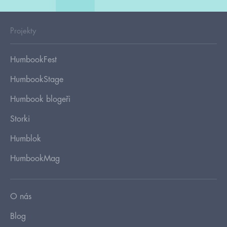
Projekty
HumbookFest
HumbookStage
Humbook blogeři
Storki
Humblok
HumbookMag
O nás
Blog