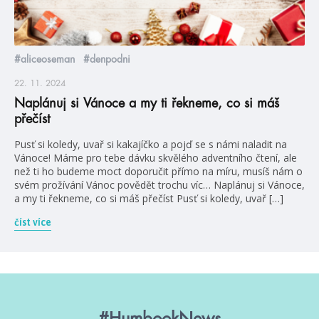
#aliceoseman
#denpodni
22. 11. 2024
Naplánuj si Vánoce a my ti řekneme, co si máš
přečíst
Pusť si koledy, uvař si kakajíčko a pojď se s námi naladit na
Vánoce! Máme pro tebe dávku skvělého adventního čtení, ale
než ti ho budeme moct doporučit přímo na míru, musíš nám o
svém prožívání Vánoc povědět trochu víc… Naplánuj si Vánoce,
a my ti řekneme, co si máš přečíst Pusť si koledy, uvař […]
číst více