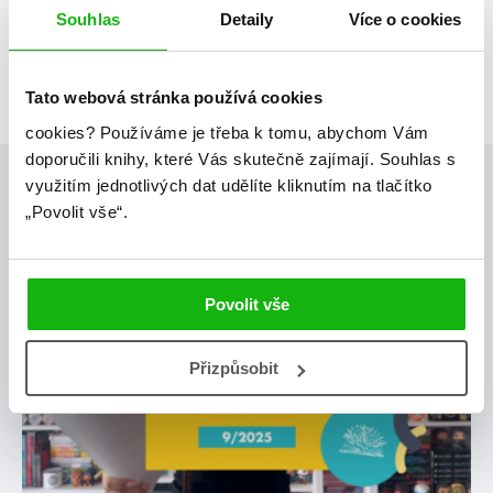
Souhlas
Detaily
Více o cookies
Tato webová stránka používá cookies
cookies?
Používáme je třeba k tomu, abychom Vám
doporučili knihy, které Vás skutečně zajímají.
Souhlas s
využitím jednotlivých dat udělíte kliknutím na tlačítko
Posty, které by tě mohly zajímat
„Povolit vše“.
videa
Povolit vše
Přizpůsobit