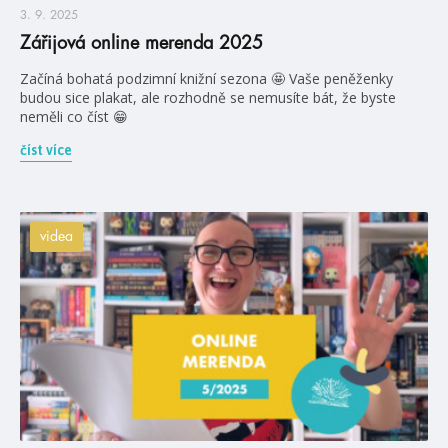
3. 9. 2025
Zářijová online merenda 2025
Začíná bohatá podzimní knižní sezona 🤩 Vaše peněženky
budou sice plakat, ale rozhodně se nemusíte bát, že byste
neměli co číst 😁
číst více
videa