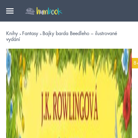
Knihy
Fantasy
Bajky barda Beedleho – ilustrované
vydání
8