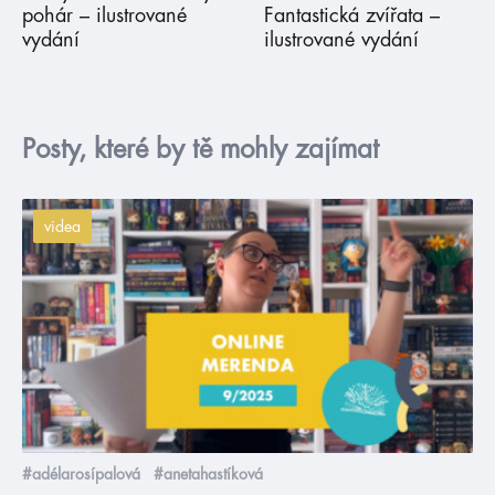
pohár – ilustrované
Fantastická zvířata –
vydání
ilustrované vydání
Posty, které by tě mohly zajímat
videa
#adélarosípalová
#anetahastíková