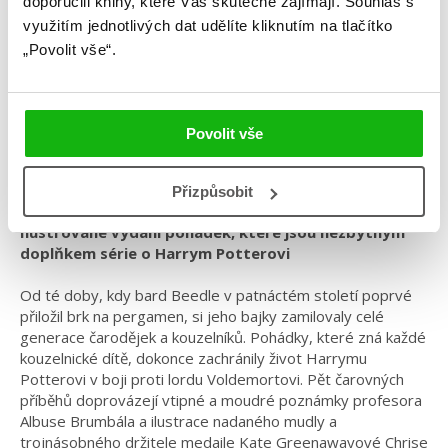
doporučili knihy, které Vás skutečně zajímají.
Souhlas s
vydání
využitím jednotlivých dat udělíte kliknutím na tlačítko
„Povolit vše“.
Kategorie: young adult
Žánr: Fantasy
Povolit vše
Série: Harry Potter ilustrovaný
#grafickyvytuněné
#harrypotter
#jkrowling
#magie
Přizpůsobit
Ilustrované vydání pohádek, které jsou nezbytným
doplňkem série o Harrym Potterovi
Od té doby, kdy bard Beedle v patnáctém století poprvé
přiložil brk na pergamen, si jeho bajky zamilovaly celé
generace čarodějek a kouzelníků. Pohádky, které zná každé
kouzelnické dítě, dokonce zachránily život Harrymu
Potterovi v boji proti lordu Voldemortovi. Pět čarovných
příběhů doprovázejí vtipné a moudré poznámky profesora
Albuse Brumbála a ilustrace nadaného mudly a
trojnásobného držitele medaile Kate Greenawayové Chrise