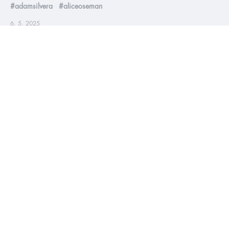
#adamsilvera
#aliceoseman
6. 5. 2025
Květnová online merenda 2025
V květnu vychází asi bambilion knížek a taky pro vás máme
spoustu infošek. Nachystejte kakajíčko a pusťte si naši
celovečerní merendu, ať jste v obraze 😁
číst více
kvízy