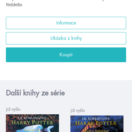
Riddella.
Informace
Ukázka z knihy
Koupit
Další knihy ze série
již vyšlo
již vyšlo