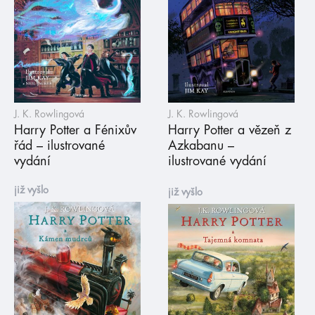
J. K. Rowlingová
J. K. Rowlingová
Harry Potter a Fénixův
Harry Potter a vězeň z
řád – ilustrované
Azkabanu –
vydání
ilustrované vydání
již vyšlo
již vyšlo