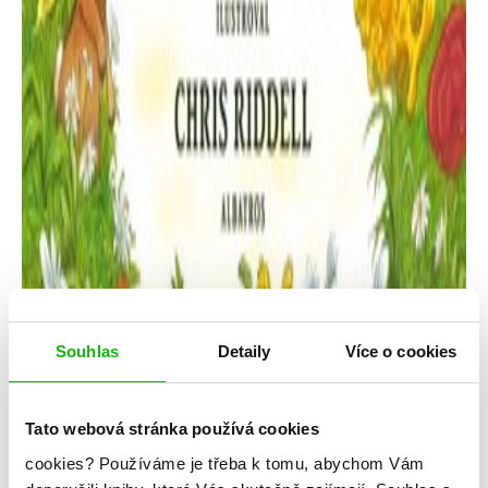
Souhlas
Detaily
Více o cookies
Tato webová stránka používá cookies
J. K. Rowlingová
cookies?
Používáme je třeba k tomu, abychom Vám
Bajky barda Beedleho – ilustrované