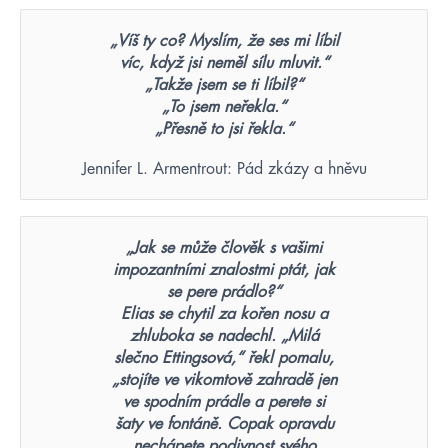
„Víš ty co? Myslím, že ses mi líbil
víc, když jsi neměl sílu mluvit.“
„Takže jsem se ti líbil?“
„To jsem neřekla.“
„Přesně to jsi řekla.“
Jennifer L. Armentrout: Pád zkázy a hněvu
„Jak se může člověk s vašimi
impozantními znalostmi ptát, jak
se pere prádlo?“
Elias se chytil za kořen nosu a
zhluboka se nadechl. „Milá
slečno Ettingsová,“ řekl pomalu,
„stojíte ve vikomtově zahradě jen
ve spodním prádle a perete si
šaty ve fontáně. Copak opravdu
nechápete podivnost svého