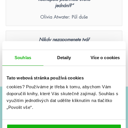
jednání?“
Olivia Atwater: Půl duše
Nikdy nezapomenete tvář
člověka, který byl vaší poslední
nadějí.
Souhlas
Detaily
Více o cookies
Suzanne Collins: Hunger Games – Aréna smrti
(ilustrované vydání)
Tato webová stránka používá cookies
cookies?
Používáme je třeba k tomu, abychom Vám
doporučili knihy, které Vás skutečně zajímají.
Souhlas s
využitím jednotlivých dat udělíte kliknutím na tlačítko
#HumbookNews
„Povolit vše“.
Vše kolem #youngadult každý měsíc rovnou do mailu!
Nové knihy, co se chystá, kvízy, soutěže, autoři, filmové