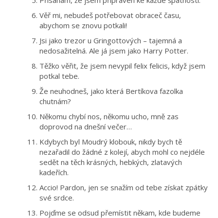
Přísahám, že jsem připraven ke každé špatnosti.
Věř mi, nebudeš potřebovat obraceč času,
abychom se znovu potkali!
Jsi jako trezor u Gringottových – tajemná a
nedosažitelná. Ale já jsem jako Harry Potter.
Těžko věřit, že jsem nevypil felix felicis, když jsem
potkal tebe.
Že neuhodneš, jako která Bertíkova fazolka
chutnám?
Někomu chybí nos, někomu ucho, mně zas
doprovod na dnešní večer…
Kdybych byl Moudrý klobouk, nikdy bych tě
nezařadil do žádné z kolejí, abych mohl co nejdéle
sedět na těch krásných, hebkých, zlatavých
kadeřích.
Accio! Pardon, jen se snažím od tebe získat zpátky
své srdce.
Pojďme se odsud přemístit někam, kde budeme