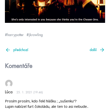
#harrypotter
#jkrowling
předchozí
další
Komentáře
Lůca
25. 1. 2021 (19:46)
Prosím prosím, kdo řekl hlášku ; „sušenku“?
Lupin nabízel furt čokoládu, ale ten to asi nebude..