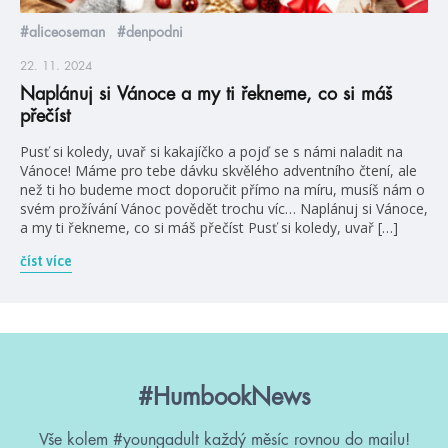
#aliceoseman
#denpodni
22. 11. 2024
Naplánuj si Vánoce a my ti řekneme, co si máš
přečíst
Pusť si koledy, uvař si kakajíčko a pojď se s námi naladit na
Vánoce! Máme pro tebe dávku skvělého adventního čtení, ale
než ti ho budeme moct doporučit přímo na míru, musíš nám o
svém prožívání Vánoc povědět trochu víc… Naplánuj si Vánoce,
a my ti řekneme, co si máš přečíst Pusť si koledy, uvař […]
číst více
#HumbookNews
Vše kolem #youngadult každý měsíc rovnou do mailu!