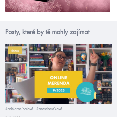
Posty, které by tě mohly zajímat
videa
#adélarosípalová
#anetahastíková