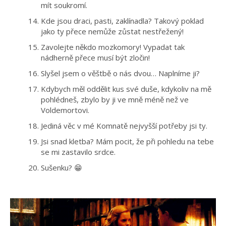
mít soukromí.
Kde jsou draci, pasti, zaklínadla? Takový poklad
jako ty přece nemůže zůstat nestřežený!
Zavolejte někdo mozkomory! Vypadat tak
nádherně přece musí být zločin!
Slyšel jsem o věštbě o nás dvou… Naplníme ji?
Kdybych měl oddělit kus své duše, kdykoliv na mě
pohlédneš, zbylo by ji ve mně méně než ve
Voldemortovi.
Jediná věc v mé Komnatě nejvyšší potřeby jsi ty.
Jsi snad kletba? Mám pocit, že při pohledu na tebe
se mi zastavilo srdce.
Sušenku? 😁