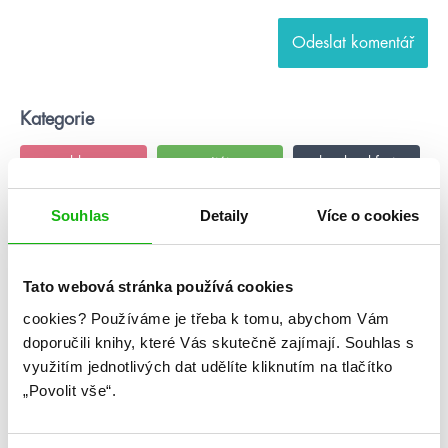
Kategorie
blog
citáty
humbookfest
knihomoloviny
kvízy
podcast
Souhlas
Detaily
Více o cookies
rozhovory
stahuj
storki
Tato webová stránka používá cookies
videa
žebříčky
cookies?
Používáme je třeba k tomu, abychom Vám
doporučili knihy, které Vás skutečně zajímají.
Souhlas s
využitím jednotlivých dat udělíte kliknutím na tlačítko
„Povolit vše“.