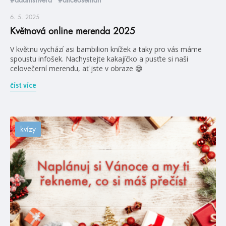
#adamsilvera
#aliceoseman
6. 5. 2025
Květnová online merenda 2025
V květnu vychází asi bambilion knížek a taky pro vás máme
spoustu infošek. Nachystejte kakajíčko a pusťte si naši
celovečerní merendu, ať jste v obraze 😁
číst více
kvízy