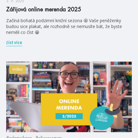
3. 9. 2025
Zářijová online merenda 2025
Začíná bohatá podzimní knižní sezona 🤩 Vaše peněženky
budou sice plakat, ale rozhodně se nemusíte bát, že byste
neměli co číst 😁
číst více
videa