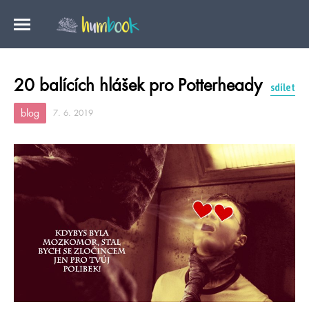
20 balících hlášek pro Potterheady
sdílet
blog
7. 6. 2019