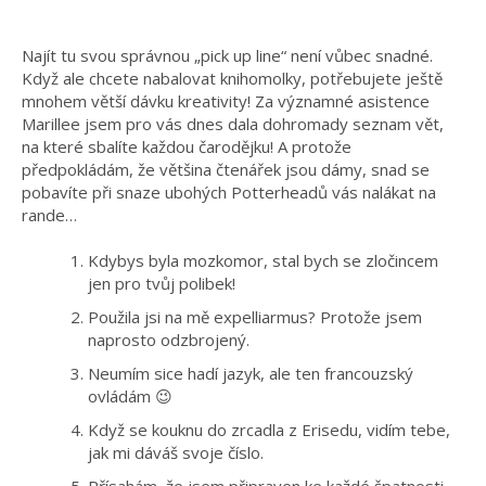
Najít tu svou správnou „pick up line“ není vůbec snadné.
Když ale chcete nabalovat knihomolky, potřebujete ještě
mnohem větší dávku kreativity! Za významné asistence
Marillee jsem pro vás dnes dala dohromady seznam vět,
na které sbalíte každou čarodějku! A protože
předpokládám, že většina čtenářek jsou dámy, snad se
pobavíte při snaze ubohých Potterheadů vás nalákat na
rande…
Kdybys byla mozkomor, stal bych se zločincem
jen pro tvůj polibek!
Použila jsi na mě expelliarmus? Protože jsem
naprosto odzbrojený.
Neumím sice hadí jazyk, ale ten francouzský
ovládám 😉
Když se kouknu do zrcadla z Erisedu, vidím tebe,
jak mi dáváš svoje číslo.