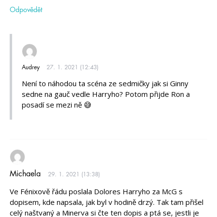
Odpovědět
Audrey
27. 1. 2021 (12:43)
Není to náhodou ta scéna ze sedmičky jak si Ginny
sedne na gauč vedle Harryho? Potom přijde Ron a
posadí se mezi ně 😅
Michaela
29. 1. 2021 (13:38)
Ve Fénixově řádu poslala Dolores Harryho za McG s
dopisem, kde napsala, jak byl v hodině drzý. Tak tam přišel
celý naštvaný a Minerva si čte ten dopis a ptá se, jestli je