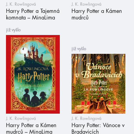
J. K. Rowlingová
J. K. Rowlingová
Harry Potter a Tajemná
Harry Potter a Kámen
komnata – MinaLima
mudrců
již vyšlo
již vyšlo
J. K. Rowlingová
J. K. Rowlingová
Harry Potter a Kámen
Harry Potter: Vánoce v
mudrců – MinaLima
Bradavicích