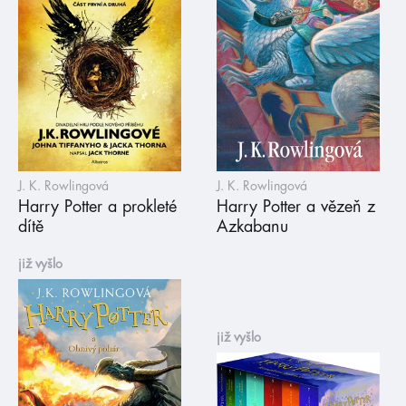
J. K. Rowlingová
J. K. Rowlingová
Harry Potter a prokleté
Harry Potter a vězeň z
dítě
Azkabanu
již vyšlo
již vyšlo