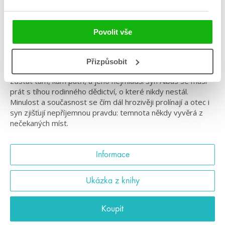
Definitivní vydání scénáře divadelní hry se
zapracovanými změnami z inscenace
Povolit vše
Harry Potter to nikdy neměl snadné a teď, jako otec,
manžel a přepracovaný zaměstnanec Ministerstva kouzel,
Přizpůsobit
to má ještě těžší. Potýká se s minulostí, která nechce
zůstat tam, kam patří, a jeho nejmladší syn Albus se musí
prát s tíhou rodinného dědictví, o které nikdy nestál.
Minulost a současnost se čím dál hrozivěji prolínají a otec i
syn zjišťují nepříjemnou pravdu: temnota někdy vyvěrá z
nečekaných míst.
Informace
Ukázka z knihy
Koupit