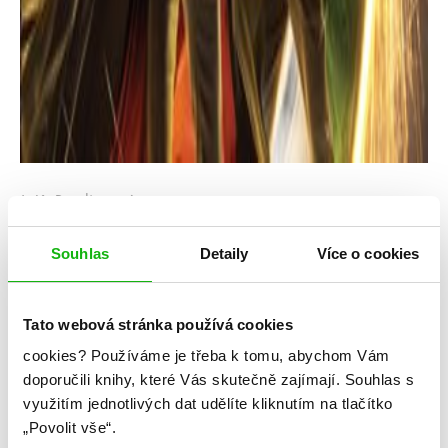
J. K. Rowlingová
Harry Potter a prokleté dítě – definitivní
Souhlas
Detaily
Více o cookies
verze
Kategorie: young adult
Tato webová stránka používá cookies
Žánr: Fantasy
cookies?
Používáme je třeba k tomu, abychom Vám
doporučili knihy, které Vás skutečně zajímají.
Souhlas s
Série: Harry Potter
využitím jednotlivých dat udělíte kliknutím na tlačítko
„Povolit vše“.
#harrypotter
#jkrowling
#magie