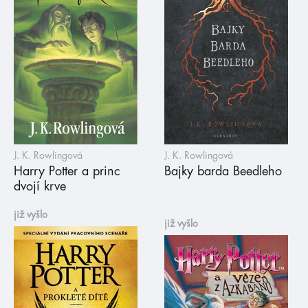
J. K. Rowlingová
J. K. Rowlingová
Harry Potter a princ
Bajky barda Beedleho
dvojí krve
již vyšlo
již vyšlo