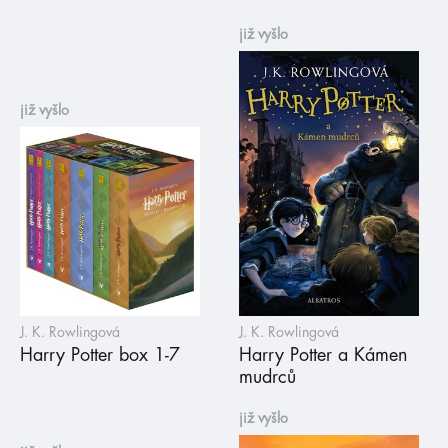
již vyšlo
již vyšlo
J. K. Rowlingová
J. K. Rowlingová
Harry Potter box 1-7
Harry Potter a Kámen
mudrců
již vyšlo