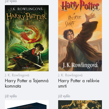
již vyšlo
J. K. Rowlingová
J. K. Rowlingová
Harry Potter a Tajemná
Harry Potter a relikvie
komnata
smrti
již vyšlo
již vyšlo