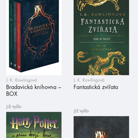
J. K. Rowlingová
J. K. Rowlingová
Bradavická knihovna –
Fantastická zvířata
BOX
již vyšlo
již vyšlo