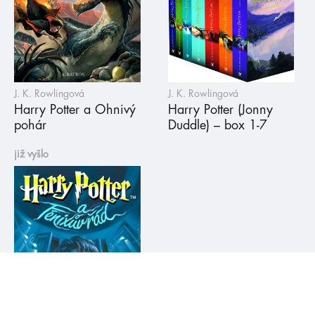
J. K. Rowlingová
J. K. Rowlingová
Harry Potter a Ohnivý
Harry Potter (Jonny
pohár
Duddle) – box 1-7
již vyšlo