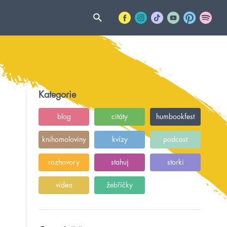
Kategorie
blog
citáty
humbookfest
knihomoloviny
kvízy
podcast
rozhovory
stahuj
storki
videa
žebříčky