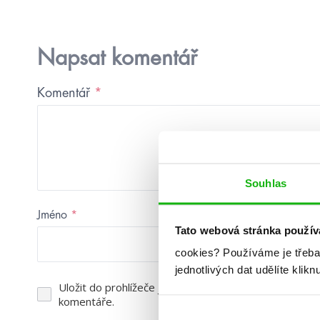
Napsat komentář
Komentář
*
Souhlas
Jméno
*
E-mail
*
Tato webová stránka použív
cookies?
Používáme je třeba
jednotlivých dat udělíte klikn
Uložit do prohlížeče jméno, e-mail a webovou stránk
komentáře.