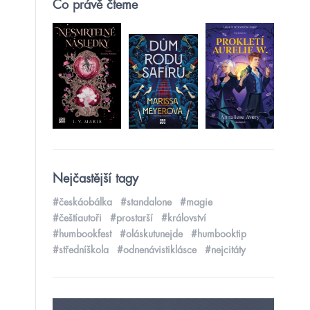
Co právě čteme
Nejčastější tagy
#českáobálka
#standalone
#magie
#češtíautoři
#prostarší
#království
#humbookfest
#oláskutunejde
#humbooktip
#středníškola
#odnenávistiklásce
#nejcitáty