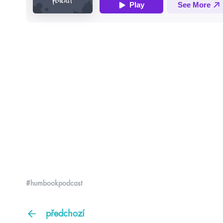
#humbookpodcast
předchozí