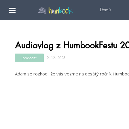
Domů
Audiovlog z HumbookFestu 2
podcast
9. 12. 2025
Adam se rozhodl, že vás vezme na desátý ročník Humboo