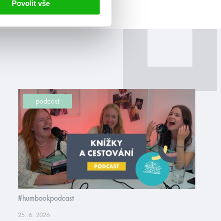
Povolit vše
podcast
#humbookpodcast
25. 6. 2026