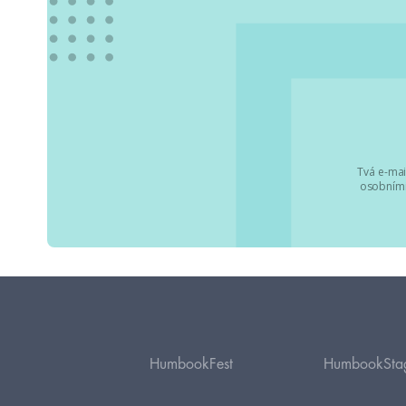
Tvá e-mai
osobními
HumbookFest
HumbookSta