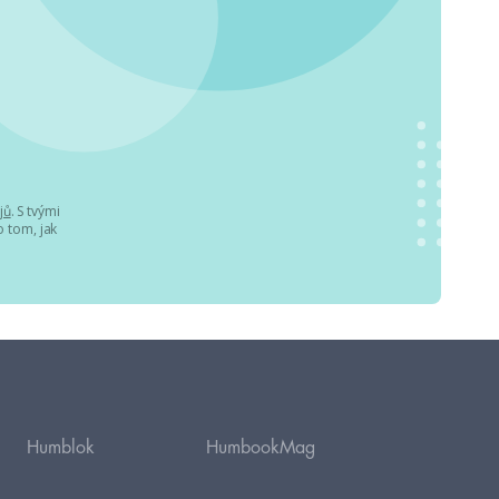
jů
. S tvými
 tom, jak
Humblok
HumbookMag