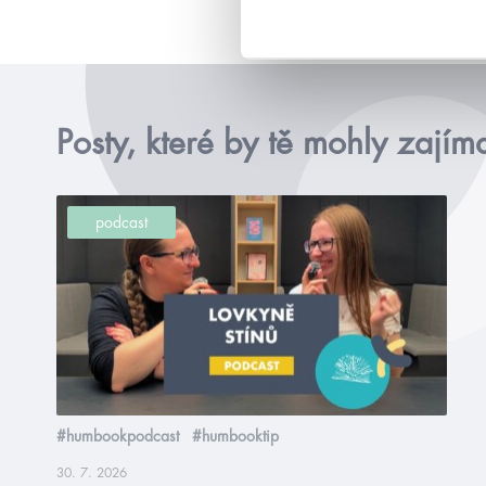
Posty, které by tě mohly zajím
podcast
#humbookpodcast
#humbooktip
30. 7. 2026