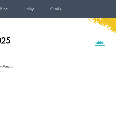
Blog
Knihy
O nás
025
sdílet
kFestu.