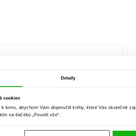
Detaily
Webová stránka
á cookies
 k tomu, abychom Vám doporučili knihy, které Vás skutečně zaj
utím na tlačítko „Povolit vše“.
u pro budoucí