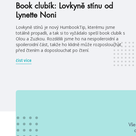
Book clubík: Lovkyně stínu od
Lynette Noni
Lovkyně stínů je nový HumbookTip, kterému jsme
totálně propadli, a tak si to vyžádalo spešl book clubík s
Olou a Zuzkou. Rozdělili jsme ho na nespoileroidní a
spoileroidní část, takže ho klidně může rozposlouchat
před čtením a doposlouchat po čtení.
číst více
Vše