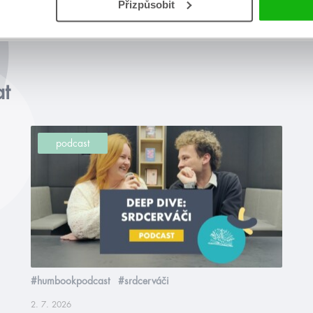
Přizpůsobit
at
podcast
#humbookpodcast
#srdcerváči
2. 7. 2026