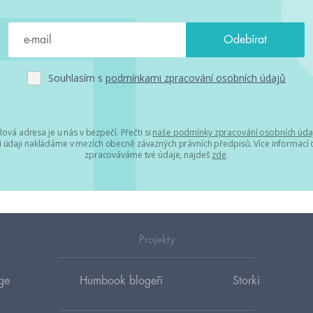
Souhlasím s
podmínkami zpracování osobních údajů
lová adresa je u nás v bezpečí. Přečti si
naše podmínky zpracování osobních úda
 údaji nakládáme v mezích obecně závazných právních předpisů. Více informací o
zpracováváme tvé údaje, najdeš
zde
.
Projekty
ge
Humbook blogeři
Storki