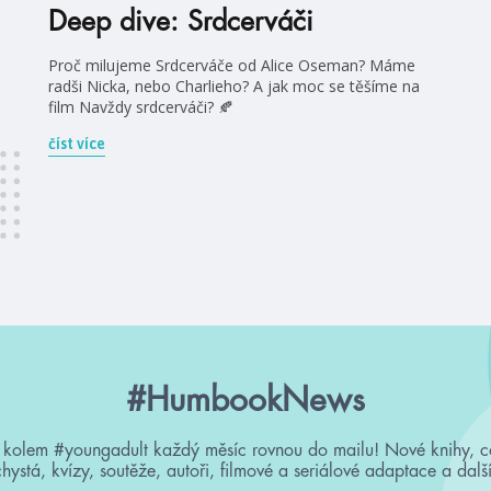
Deep dive: Srdcerváči
Proč milujeme Srdcerváče od Alice Oseman? Máme
radši Nicka, nebo Charlieho? A jak moc se těšíme na
film Navždy srdcerváči? 🍂
číst více
#HumbookNews
 kolem #youngadult každý měsíc rovnou do mailu! Nové knihy, c
chystá, kvízy, soutěže, autoři, filmové a seriálové adaptace a další