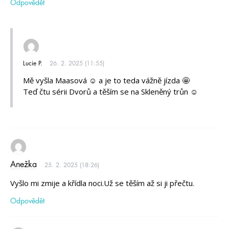
Odpovědět
Lucie P.
26. 2. 2025 (11:55)
Mě vyšla Maasová ☺️ a je to teda vážně jízda 🤩
Teď čtu sérii Dvorů a těším se na Skleněný trůn ☺️
Anežka
25. 2. 2025 (18:26)
Vyšlo mi zmije a křídla noci.Už se těším až si ji přečtu.
Odpovědět