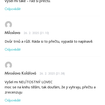
Vyšel mi také – rád si přečtu.
Odpovědět
Miloslava
26. 2. 2025 (21:10)
Dvůr trnů a růží. Ráda si to přečtu, vypadá to napínavě.
Odpovědět
Miroslava Kolářová
26. 2. 2025 (21:38)
Vyšel mi NELÍTOSTNÝ LOVEC
moc se na knihu těším, tak doufám, že ji vyhraju, přečtu a
zrecenzuju
Odpovědět