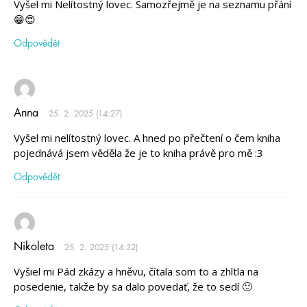
Vyšel mi Nelítostný lovec. Samozřejmě je na seznamu přání
😁😍
Odpovědět
Anna
25. 2. 2025 (14:27)
Vyšel mi nelítostný lovec. A hned po přečtení o čem kniha
pojednává jsem věděla že je to kniha právě pro mě :3
Odpovědět
Nikoleta
25. 2. 2025 (14:32)
Vyšiel mi Pád zkázy a hněvu, čítala som to a zhltla na
posedenie, takže by sa dalo povedať, že to sedí 🙂