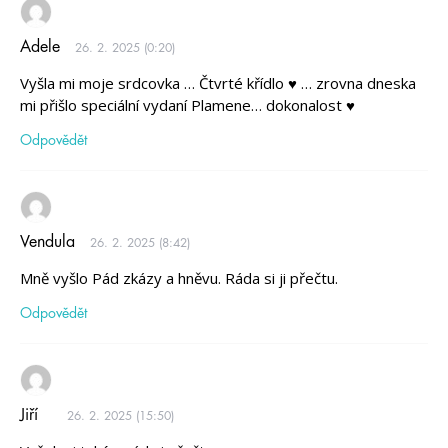
Adele
26. 2. 2025 (0:20)
Vyšla mi moje srdcovka … Čtvrté křídlo ♥ … zrovna dneska
mi přišlo speciální vydaní Plamene… dokonalost ♥
Odpovědět
Vendula
26. 2. 2025 (8:42)
Mně vyšlo Pád zkázy a hněvu. Ráda si ji přečtu.
Odpovědět
Jiří
26. 2. 2025 (15:50)