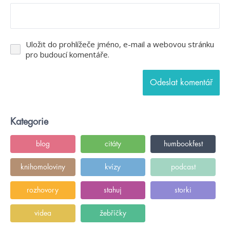
Uložit do prohlížeče jméno, e-mail a webovou stránku
pro budoucí komentáře.
Kategorie
blog
citáty
humbookfest
knihomoloviny
kvízy
podcast
rozhovory
stahuj
storki
videa
žebříčky