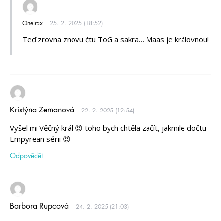
Oneirax
25. 2. 2025 (18:52)
Teď zrovna znovu čtu ToG a sakra… Maas je královnou!
Kristýna Zemanová
22. 2. 2025 (12:54)
Vyšel mi Věčný král 😍 toho bych chtěla začít, jakmile dočtu
Empyrean sérii 😍
Odpovědět
Barbora Rupcová
24. 2. 2025 (21:03)