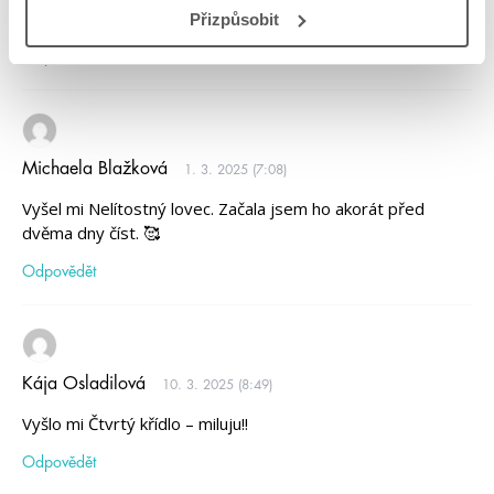
Vyšel mně – Věčný král.
Přizpůsobit
Odpovědět
Michaela Blažková
1. 3. 2025 (7:08)
Vyšel mi Nelítostný lovec. Začala jsem ho akorát před
dvěma dny číst. 🥰
Odpovědět
Kája Osladilová
10. 3. 2025 (8:49)
Vyšlo mi Čtvrtý křídlo – miluju!!
Odpovědět