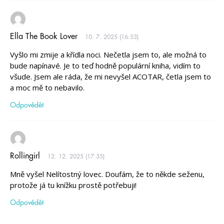
Ella The Book Lover
10. 7. 2025 (16:53)
Vyšlo mi zmije a křídla noci. Nečetla jsem to, ale možná to
bude napínavé. Je to teď hodně populární kniha, vidím to
všude. Jsem ale ráda, že mi nevyšel ACOTAR, četla jsem to
a moc mě to nebavilo.
Odpovědět
Rollingirl
12. 12. 2025 (17:35)
Mně vyšel Nelítostný lovec. Doufám, že to někde seženu,
protože já tu knížku prostě potřebuji!
Odpovědět