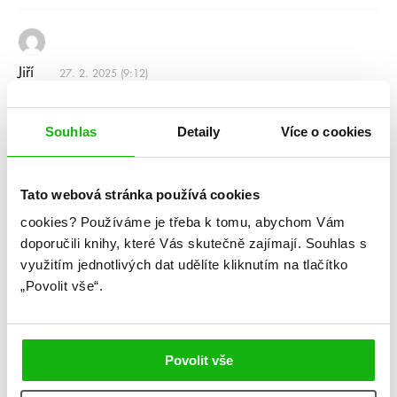
Jiří
27. 2. 2025 (9:12)
Budu asi VĚČNÝ KRÁL.
Souhlas
Detaily
Více o cookies
Odpovědět
Tato webová stránka používá cookies
cookies?
Používáme je třeba k tomu, abychom Vám
Jana
27. 2. 2025 (10:48)
doporučili knihy, které Vás skutečně zajímají.
Souhlas s
Dvůr trnů a růží – už teď jsem napnutá.
využitím jednotlivých dat udělíte kliknutím na tlačítko
„Povolit vše“.
Odpovědět
Povolit vše
Kamil Veselý
27. 2. 2025 (20:09)