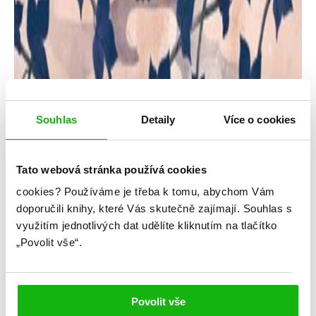
Souhlas
Detaily
Více o cookies
Tato webová stránka používá cookies
Maureen Johnsonová
cookies?
Používáme je třeba k tomu, abychom Vám
Němý viník
doporučili knihy, které Vás skutečně zajímají.
Souhlas s
využitím jednotlivých dat udělíte kliknutím na tlačítko
Kategorie: young adult
„Povolit vše“.
Žánr: Mystery a thrillery
Série: Křiváci
Povolit vše
#českáobálka
#křiváci
#maureenjohnson
#oláskutunejde