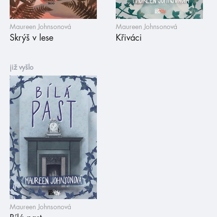
Maureen Johnsonová
Maureen Johnsonová
Skrýš v lese
Křiváci
již vyšlo
Maureen Johnsonová