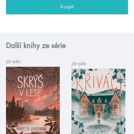
Koupit
Další knihy ze série
již vyšlo
již vyšlo