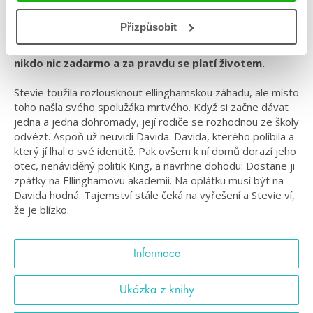
#středníškola
Přizpůsobit
Pokračování detektivních Křiváků, kde nedostane
nikdo nic zadarmo a za pravdu se platí životem.
Stevie toužila rozlousknout ellinghamskou záhadu, ale místo
toho našla svého spolužáka mrtvého. Když si začne dávat
jedna a jedna dohromady, její rodiče se rozhodnou ze školy
odvézt. Aspoň už neuvidí Davida. Davida, kterého políbila a
který jí lhal o své identitě. Pak ovšem k ní domů dorazí jeho
otec, nenáviděný politik King, a navrhne dohodu: Dostane ji
zpátky na Ellinghamovu akademii. Na oplátku musí být na
Davida hodná. Tajemství stále čeká na vyřešení a Stevie ví,
že je blízko.
Informace
Ukázka z knihy