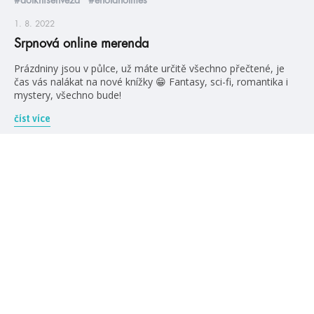
1. 8. 2022
Srpnová online merenda
Prázdniny jsou v půlce, už máte určitě všechno přečtené, je
čas vás nalákat na nové knížky 😁 Fantasy, sci-fi, romantika i
mystery, všechno bude!
číst více
blog