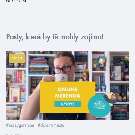
Bílá past
Posty, které by tě mohly zajímat
videa
#daisygarrison
#dotektemnoty