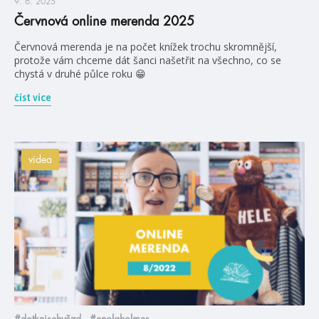
9. 6. 2025
Červnová online merenda 2025
Červnová merenda je na počet knížek trochu skromnější,
protože vám chceme dát šanci našetřit na všechno, co se
chystá v druhé půlce roku 😁
číst více
videa
#dotknisehvězd
#enolaholmes