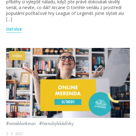
příběhy si vylepšit náladu, když jste právě dokoukali skvělý
seriál, a nevíte, co dál? Arcane O tomhle seriálu z prostředí
populární počítačové hry League of Legends jsme slyšeli asi
[…]
číst více
videa
#anneblankman
#černobylskédívky
2. 3. 2021