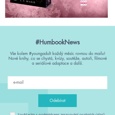
#HumbookNews
Vše kolem #youngadult každý měsíc rovnou do mailu!
Nové knihy, co se chystá, kvízy, soutěže, autoři, filmové
a seriálové adaptace a další.
Souhlasím s
podmínkami zpracování osobních údajů