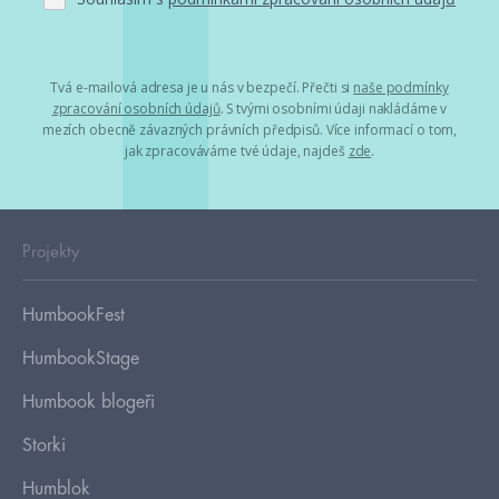
Tvá e-mailová adresa je u nás v bezpečí. Přečti si
naše podmínky
zpracování osobních údajů
. S tvými osobními údaji nakládáme v
mezích obecně závazných právních předpisů. Více informací o tom,
jak zpracováváme tvé údaje, najdeš
zde
.
Projekty
HumbookFest
HumbookStage
Humbook blogeři
Storki
Humblok