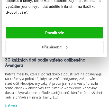
doporučili knihy, které Vás skutečně zajímají.
Souhlas s
využitím jednotlivých dat udělíte kliknutím na tlačítko
„Povolit vše“.
Povolit vše
#adrienneyoung
#aliceoseman
Přizpůsobit
18. 11. 2019
30 knižních tipů podle vašeho oblíbeného
Avengera
Patříte mezi ty, kteří si pořád dokola pouští své nejoblíbenější
MCU filmy a pokaždé, když se zmíní Endgame, začou vám
slzet oči? Nebojte, my taky. A proto jsem pro vás připravila
tento článek – abych vás z té filmovo-komiksové kocoviny
dostala. Vybrala jsem několik (anti)hrdinů, které máme všichni
rádi, a přiřadila k nim tři knihy, […]
číst více