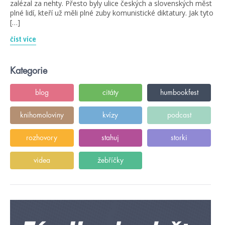
zalézal za nehty. Přesto byly ulice českých a slovenských měst
plné lidí, kteří už měli plné zuby komunistické diktatury. Jak tyto
[…]
číst více
Kategorie
blog
citáty
humbookfest
knihomoloviny
kvízy
podcast
rozhovory
stahuj
storki
videa
žebříčky