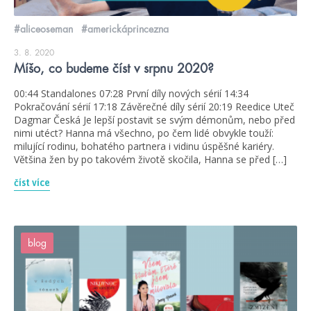
#aliceoseman
#americkáprincezna
3. 8. 2020
Míšo, co budeme číst v srpnu 2020?
00:44 Standalones 07:28 První díly nových sérií 14:34
Pokračování sérií 17:18 Závěrečné díly sérií 20:19 Reedice Uteč
Dagmar Česká Je lepší postavit se svým démonům, nebo před
nimi utéct? Hanna má všechno, po čem lidé obvykle touží:
milující rodinu, bohatého partnera i vidinu úspěšné kariéry.
Většina žen by po takovém životě skočila, Hanna se před […]
číst více
blog