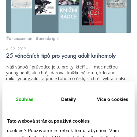
#aliceoseman
#annabright
4. 12. 2019
25 vánočních tipů pro young adult knihomoly
Náš vánoční průvodce je tu pro ty, kteří… … moc nečtou
young adult, ale chtějí darovat knížku někomu, kdo ano. …
milují young adult a podle toho, co četli, si chtějí vybrat další
knížky. … mají rádi Humbook a ví, že nám udělají radost, když
si přečtou náš nový článek. Vybrali jsme 5 velkých young […]
Souhlas
Detaily
Více o cookies
číst více
Tato webová stránka používá cookies
blog
cookies?
Používáme je třeba k tomu, abychom Vám