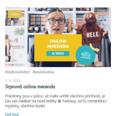
videa
#dotknisehvězd
#enolaholmes
1. 8. 2022
Srpnová online merenda
Prázdniny jsou v půlce, už máte určitě všechno přečtené, je
čas vás nalákat na nové knížky 😁 Fantasy, sci-fi, romantika i
mystery, všechno bude!
číst více