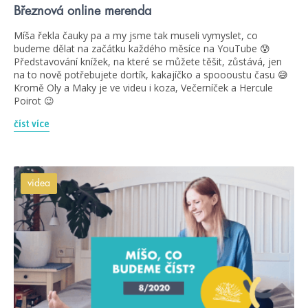
Březnová online merenda
Míša řekla čauky pa a my jsme tak museli vymyslet, co
budeme dělat na začátku každého měsíce na YouTube 😰
Představování knížek, na které se můžete těšit, zůstává, jen
na to nově potřebujete dortík, kakajíčko a spoooustu času 😅
Kromě Oly a Maky je ve videu i koza, Večerníček a Hercule
Poirot 😉
číst více
videa