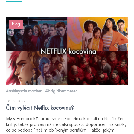
blog
#ashleyschumacher
#brigidkemmerer
18. 3. 2022
Čím vyléčit Netflix kocovinu?
My v HumbookTeamu jsme celou zimu koukali na Netflix četli
knihy, takže pro vás máme další spoustu doporučení na knížky,
co se podobají našim oblíbeným seriálům. Takže, jakými