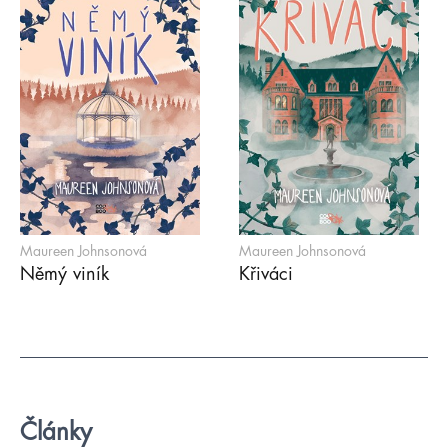
Maureen Johnsonová
Maureen Johnsonová
Němý viník
Křiváci
Články