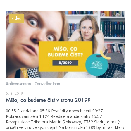
videa
#aliceoseman
#davidlevithan
5. 8. 2019
Míšo, co budeme číst v srpnu 2019?
00:55 Standalone 05:36 První díly nových sérií 09:27
Pokračování sérií 14:24 Reedice a audioknihy 15:57
Rekapitulace Trikolora Martin Šinkovský, T762 Sledujte malý
příběh ve víru velkých dějin! Na konci roku 1989 byl mráz, který