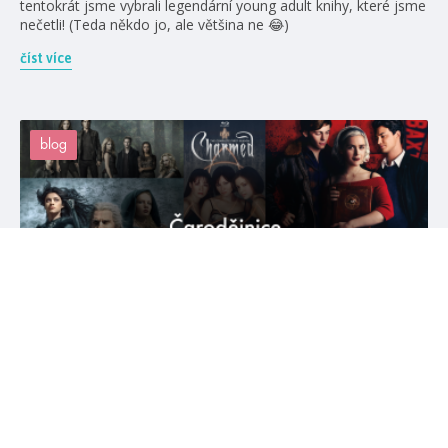
tentokrát jsme vybrali legendární young adult knihy, které jsme
nečetli! (Teda někdo jo, ale většina ne 😂)
číst více
blog
#čarodol
#crystalsmith
30. 4. 2020
Čarodějnice v knihách a seriálech