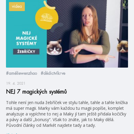
videa
#améliewenzhao
#dědictvíkrve
19. 4. 2021
NEJ 7 magických systémů
Tohle není jen nuda žebříček ve stylu tahle, tahle a tahle knížka
má super magii. Marky vám každou tu magii popíše, komplet
analyzuje a vypíchne to nej a Maky jí tam ještě přidala kočičky
a pávy a další „bonusy“. Však to znáte, jak to Maky dělá.
Původní články od Markét najdete tady a tady.