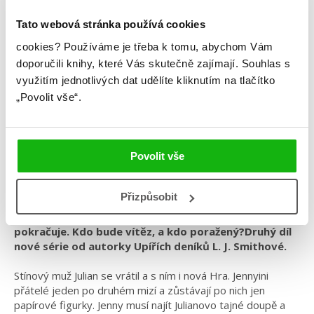
Tato webová stránka používá cookies
L.J. Smith
cookies?
Používáme je třeba k tomu, abychom Vám
doporučili knihy, které Vás skutečně zajímají.
Souhlas s
Zakázaná Hra – Doupě
využitím jednotlivých dat udělíte kliknutím na tlačítko
„Povolit vše“.
Kategorie: young adult
Žánr: Fantasy
Série: Zakázaná hra
Povolit vše
#českáobálka
#ljsmith
#magie
#zakázanáhra
Přizpůsobit
Julian je zpátky... a nenechá ji uniknout. Zvrácená Hra
pokračuje. Kdo bude vítěz, a kdo poražený?Druhý díl
nové série od autorky Upířích deníků L. J. Smithové.
Stínový muž Julian se vrátil a s ním i nová Hra. Jennyini
přátelé jeden po druhém mizí a zůstávají po nich jen
papírové figurky. Jenny musí najít Julianovo tajné doupě a