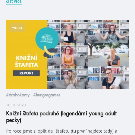
číst více
videa
#drahokamy
#hungergames
18. 8. 2020
Knižní štafeta podruhé (legendární young adult
pecky)
Po roce jsme si opět dali štafetu (tu první najdete tady) a