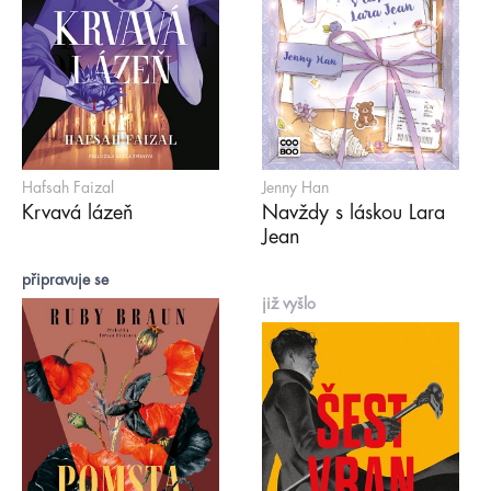
Hafsah Faizal
Jenny Han
Krvavá lázeň
Navždy s láskou Lara
Jean
připravuje se
již vyšlo