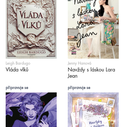
Leigh Bardugo
Jenny Hanová
Vláda vlků
Navždy s láskou Lara
Jean
připravuje se
připravuje se