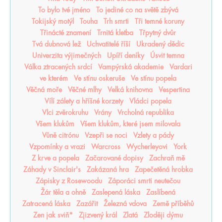
To bylo tvé jméno
To jediné co na světě zbývá
Tokijský motýl
Touha
Trh smrti
Tři temné koruny
Třinácté znamení
Trnitá kletba
Třpytný dvůr
Tvá dubnová lež
Uchvatitelé říší
Ukradený dědic
Univerzita výjimečných
Upíří deníky
Úsvit temna
Válka ztracených srdcí
Vampýrská akademie
Vardari
ve kterém
Ve stínu oskeruše
Ve stínu popela
Věčná moře
Věčné mlhy
Velká knihovna
Vespertina
Vílí zálety a hříšné korzety
Vládci popela
Vlci zvěrokruhu
Vrány
Vrcholná republika
Všem klukům
Všem klukům, které jsem milovala
Vůně citrónu
Vzepři se noci
Vzlety a pády
Vzpomínky a vrazi
Warcross
Wycherleyovi
York
Z krve a popela
Začarované dopisy
Zachraň mě
Záhady v Sinclair's
Zakázaná hra
Zapečetěná hrobka
Zápisky z Rosewoodu
Záporáci smrti neutečou
Žár těla a ohně
Zaslepená láska
Zaslíbená
Zatracená láska
Zazářit
Železná vdova
Země příběhů
Zen jak sviň*
Zjizvený král
Zlatá
Zloději dýmu