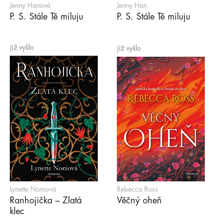
Jenny Hanová
Jenny Han
P. S. Stále Tě miluju
P. S. Stále Tě miluju
již vyšlo
již vyšlo
Lynette Noniová
Rebecca Ross
Ranhojička – Zlatá
Věčný oheň
klec