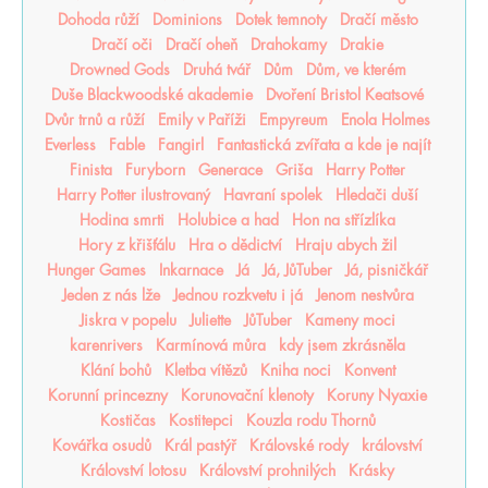
Dohoda růží
Dominions
Dotek temnoty
Dračí město
Dračí oči
Dračí oheň
Drahokamy
Drakie
Drowned Gods
Druhá tvář
Dům
Dům, ve kterém
Duše Blackwoodské akademie
Dvoření Bristol Keatsové
Dvůr trnů a růží
Emily v Paříži
Empyreum
Enola Holmes
Everless
Fable
Fangirl
Fantastická zvířata a kde je najít
Finista
Furyborn
Generace
Griša
Harry Potter
Harry Potter ilustrovaný
Havraní spolek
Hledači duší
Hodina smrti
Holubice a had
Hon na střízlíka
Hory z křišťálu
Hra o dědictví
Hraju abych žil
Hunger Games
Inkarnace
Já
Já, JůTuber
Já, pisničkář
Jeden z nás lže
Jednou rozkvetu i já
Jenom nestvůra
Jiskra v popelu
Juliette
JůTuber
Kameny moci
karenrivers
Karmínová můra
kdy jsem zkrásněla
Klání bohů
Kletba vítězů
Kniha noci
Konvent
Korunní princezny
Korunovační klenoty
Koruny Nyaxie
Kostičas
Kostitepci
Kouzla rodu Thornů
Kovářka osudů
Král pastýř
Královské rody
království
Království lotosu
Království prohnilých
Krásky