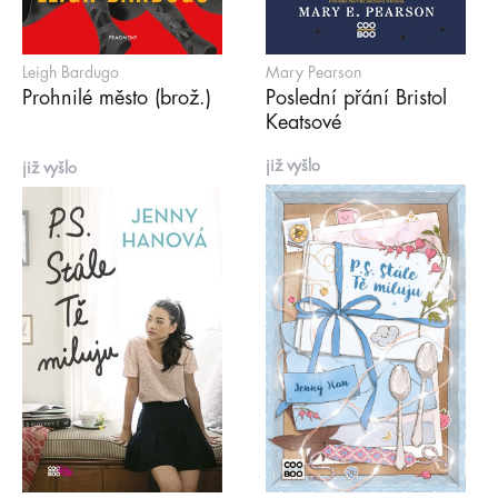
Leigh Bardugo
Mary Pearson
Prohnilé město (brož.)
Poslední přání Bristol
Keatsové
již vyšlo
již vyšlo