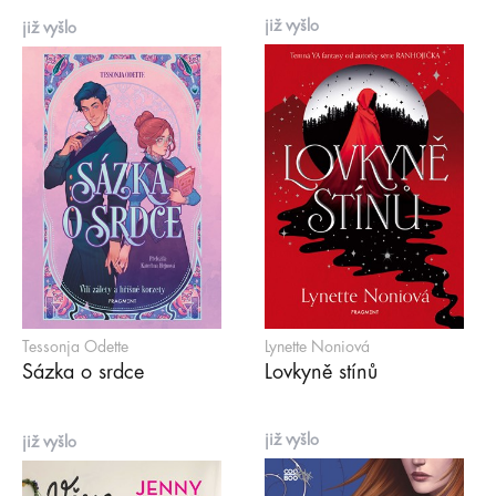
již vyšlo
již vyšlo
Tessonja Odette
Lynette Noniová
Sázka o srdce
Lovkyně stínů
již vyšlo
již vyšlo