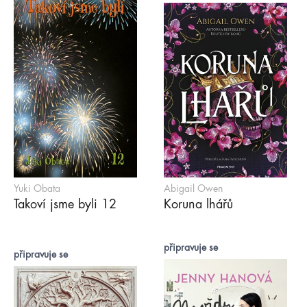
Yuki Obata
Abigail Owen
Takoví jsme byli 12
Koruna lhářů
připravuje se
připravuje se