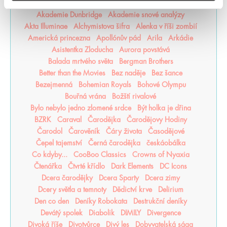
#humbookpodcast
After
Akademie Arcana
Akademie Dunbridge
Akademie snové analýzy
Akta Illuminae
Alchymistova šifra
Alenka v říši zombií
Americká princezna
Apollónův pád
Arila
Arkádie
Asistentka Zloducha
Aurora povstává
Balada mrtvého světa
Bergman Brothers
Better than the Movies
Bez naděje
Bez šance
Bezejmenná
Bohemian Royals
Bohové Olympu
Bouřná vrána
Božští rivalové
Bylo nebylo jedno zlomené srdce
Být holka je dřina
BZRK
Caraval
Čarodějka
Čarodějovy Hodiny
Čarodol
Čarověník
Čáry života
Časodějové
Čepel tajemství
Černá čarodějka
českáobálka
Co kdyby...
CooBoo Classics
Crowns of Nyaxia
Čtenářka
Čtvrté křídlo
Dark Elements
DC Icons
Dcera čarodějky
Dcera Sparty
Dcera zimy
Dcery světla a temnoty
Dědictví krve
Delirium
Den co den
Deníky Robokata
Destrukční deníky
Devátý spolek
Diabolik
DIMILY
Divergence
Divoká říše
Divotvůrce
Divý les
Dobyvatelská sága