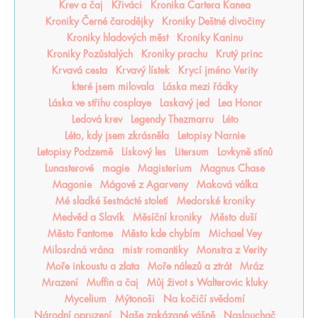
Krev a čaj
Křiváci
Kronika Cartera Kanea
Kroniky Černé čarodějky
Kroniky Deštné divočiny
Kroniky hladových měst
Kroniky Kaninu
Kroniky Pozůstalých
Kroniky prachu
Krutý princ
Krvavá cesta
Krvavý lístek
Krycí jméno Verity
které jsem milovala
Láska mezi řádky
Láska ve střihu cosplaye
Laskavý jed
Lea Honor
Ledová krev
Legendy Thezmarru
Léto
Léto, kdy jsem zkrásněla
Letopisy Narnie
Letopisy Podzemě
Lískový les
Litersum
Lovkyně stínů
Lunasterové
magie
Magisterium
Magnus Chase
Magonie
Mágové z Agarveny
Maková válka
Mé sladké šestnácté století
Medorské kroniky
Medvěd a Slavík
Měsíční kroniky
Město duší
Město Fantome
Město kde chybím
Michael Vey
Milosrdná vrána
mistr romantiky
Monstra z Verity
Moře inkoustu a zlata
Moře nálezů a ztrát
Mráz
Mrazení
Muffin a čaj
Můj život s Walterovic kluky
Mycelium
Mýtonoši
Na kočičí svědomí
Národní opruzení
Naše zakázané vášně
Naslouchač