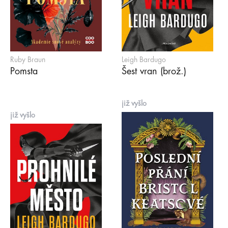
Ruby Braun
Leigh Bardugo
Pomsta
Šest vran (brož.)
již vyšlo
již vyšlo