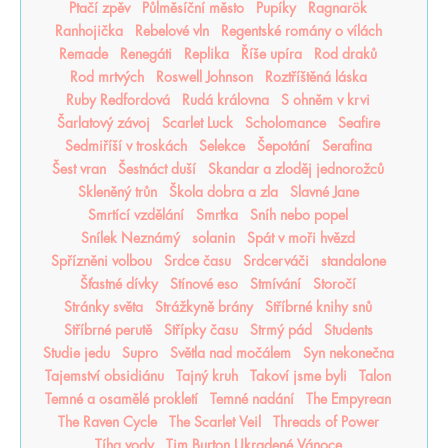
Ptačí zpěv
Půlměsíční město
Pupíky
Ragnarök
Ranhojička
Rebelové vln
Regentské romány o vílách
Remade
Renegáti
Replika
Říše upíra
Rod draků
Rod mrtvých
Roswell Johnson
Roztříštěná láska
Ruby Redfordová
Rudá královna
S ohněm v krvi
Šarlatový závoj
Scarlet Luck
Scholomance
Seafire
Sedmiříší v troskách
Selekce
Šepotání
Serafina
Šest vran
Šestnáct duší
Skandar a zloděj jednorožců
Skleněný trůn
Škola dobra a zla
Slavné Jane
Smrtící vzdělání
Smrtka
Sníh nebo popel
Snílek Neznámý
solanin
Spát v moři hvězd
Spřízněni volbou
Srdce času
Srdcerváči
standalone
Šťastné dívky
Stínové eso
Stmívání
Storočí
Stránky světa
Strážkyně brány
Stříbrné knihy snů
Stříbrné perutě
Střípky času
Strmý pád
Students
Studie jedu
Supro
Světla nad močálem
Syn nekonečna
Tajemství obsidiánu
Tajný kruh
Takoví jsme byli
Talon
Temné a osamělé prokletí
Temné nadání
The Empyrean
The Raven Cycle
The Scarlet Veil
Threads of Power
Tíha vody
Tim Burton Ukradené Vánoce