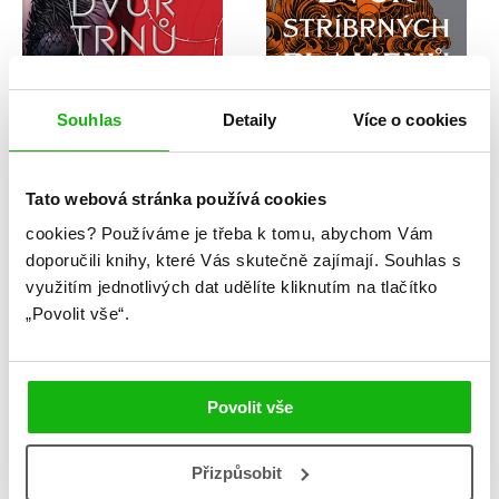
Souhlas
Detaily
Více o cookies
Tato webová stránka používá cookies
Sarah J. Maasová
Sarah J. Maasová
cookies?
Používáme je třeba k tomu, abychom Vám
Dvůr trnů a růží
Dvůr stříbrných
doporučili knihy, které Vás skutečně zajímají.
Souhlas s
plamenů
využitím jednotlivých dat udělíte kliknutím na tlačítko
„Povolit vše“.
«
1
2
3
4
5
...
99
»
Povolit vše
Série
Přizpůsobit