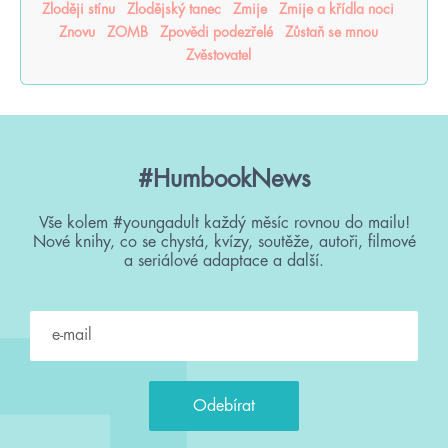
Zloději stínu
Zlodějský tanec
Zmije
Zmije a křídla noci
Znovu
ZOMB
Zpovědi podezřelé
Zůstaň se mnou
Zvěstovatel
#HumbookNews
Vše kolem #youngadult každý měsíc rovnou do mailu!
Nové knihy, co se chystá, kvízy, soutěže, autoři, filmové
a seriálové adaptace a další.