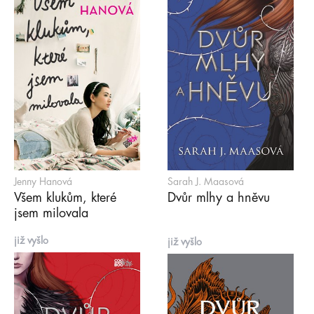
Jenny Hanová
Sarah J. Maasová
Všem klukům, které
Dvůr mlhy a hněvu
jsem milovala
již vyšlo
již vyšlo