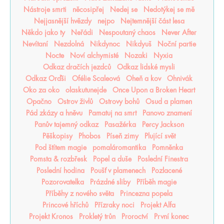
Nástroje smrti
něcosipřej
Nedej se
Nedotýkej se mě
Nejjasnější hvězdy
nejpo
Nejtemnější část lesa
Někdo jako ty
Neřádi
Nespoutaný chaos
Never After
Nevítaní
Nezdolná
Nikdynoc
Nikdyuš
Noční partie
Nocte
Noví alchymisté
Nozaki
Nyxia
Odkaz dračích jezdců
Odkaz lidské mysli
Odkaz Orďši
Ofélie Scaleová
Oheň a kov
Ohnivák
Oko za oko
olaskutunejde
Once Upon a Broken Heart
Opačno
Ostrov živlů
Ostrovy bohů
Osud a plamen
Pád zkázy a hněvu
Pamatuj na smrt
Panovo znamení
Panův tajemný odkaz
Pasažérka
Percy Jackson
Pěškopisy
Phobos
Píseň zimy
Plující svět
Pod štítem magie
pomaláromantika
Pomněnka
Pomsta & rozbřesk
Popel a duše
Poslední Finestra
Poslední hodina
Poušť v plamenech
Pozlacené
Pozorovatelka
Prázdné sliby
Příběh magie
Příběhy z nového světa
Princezna popela
Princové hříchů
Přízraky noci
Projekt Alfa
Projekt Kronos
Prokletý trůn
Proroctví
První konec