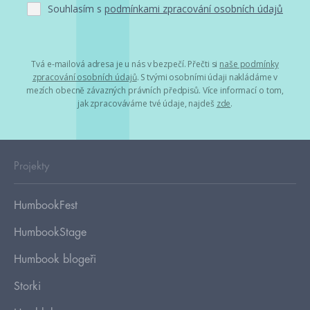
Souhlasím s
podmínkami zpracování osobních údajů
Tvá e-mailová adresa je u nás v bezpečí. Přečti si
naše podmínky
zpracování osobních údajů
. S tvými osobními údaji nakládáme v
mezích obecně závazných právních předpisů. Více informací o tom,
jak zpracováváme tvé údaje, najdeš
zde
.
Projekty
HumbookFest
HumbookStage
Humbook blogeři
Storki