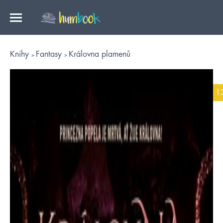
Knihy
Fantasy
Královna plamenů
1