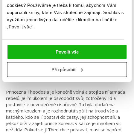
Laura Sebastian
cookies?
Používáme je třeba k tomu, abychom Vám
doporučili knihy, které Vás skutečně zajímají.
Souhlas s
Královna plamenů
využitím jednotlivých dat udělíte kliknutím na tlačítko
„Povolit vše“.
Kategorie: young adult
Žánr: Fantasy
Povolit vše
Série: Princezna popela
#království
#laurasebastian
#magie
#princeznapopela
Přizpůsobit
Překvapivé finále trilogie o nezkrotné síle dívčí vůle
Princezna Theodosia je konečně volná a stojí za ní armáda
rebelů. Jejím úkolem je osvobodit svůj zotročený lid a
postavit se novopečené císařovně. Ta byla obdařena
mocným kouzlem a je rozhodnutá spálit na troud vše a
každého, kdo se jí postaví do cesty. Její schopnost sílí, a
jelikož drží v zajetí prince Sórena, v sázce je mnohem víc
než dřív. Pokud se jí Theo chce postavit, musí se napřed