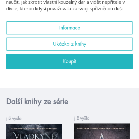
naučit, jak zkrotit vlastní kouzelný dar a vidět nepřítele v
dívce, kterou kdysi považovala za svoji spřízněnou duši.
Informace
Ukázka z knihy
Koupit
Další knihy ze série
již vyšlo
již vyšlo