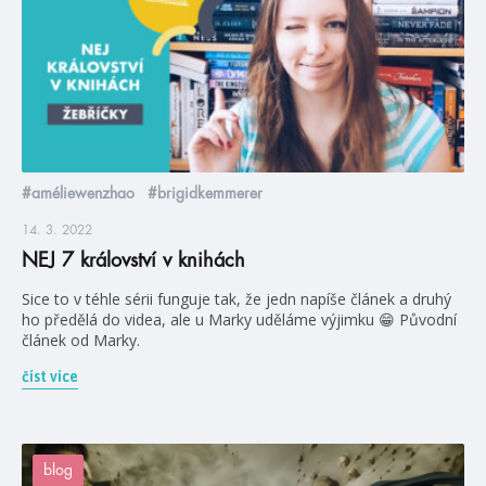
#améliewenzhao
#brigidkemmerer
14. 3. 2022
NEJ 7 království v knihách
Sice to v téhle sérii funguje tak, že jedn napíše článek a druhý
ho předělá do videa, ale u Marky uděláme výjimku 😁 Původní
článek od Marky.
číst více
blog