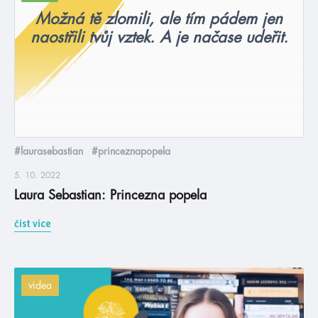
Možná tě zlomili, ale tím pádem jen
naostřili tvůj vztek. A je načase udeřit.
#laurasebastian
#princeznapopela
5. 10. 2022
Laura Sebastian: Princezna popela
číst více
videa