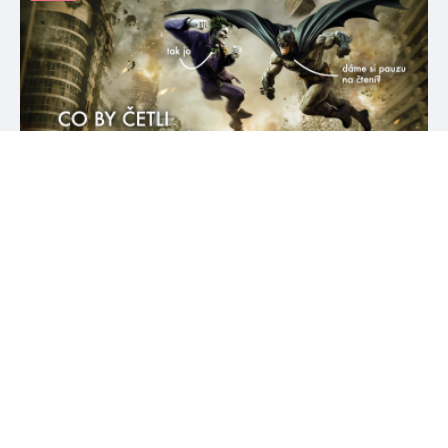
#alixeharrow
#andyweir
23. 6. 2021
20 knižních tipů podle tvého oblíbeného DC hrdiny
Obchody a služby se pomalu probouzí k životu a já slavím!
Budu mít totiž příležitost schovat se před letními vedry
(nejsem fanoušek teplot na 25 °C) do vychlazeného kino sálu a
dívat se na filmy na krásném velkém plátně místo malého
notebooku, kde musím Netflix přesvědčovat, že ano, opravdu
se stále ještě koukám 😃 Během […]
číst více