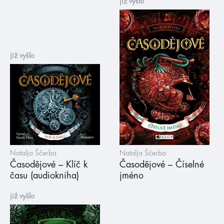
již vyšlo
již vyšlo
Natalja Ščerba
Natalja Ščerba
Časodějové – Klíč k
Časodějové – Číselné
času (audiokniha)
jméno
již vyšlo