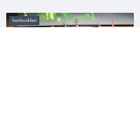
humbookfest
#humbookfest
#vlog
23. 10. 2024
VLOG #HumbookFest2024
Nejlepší den v Humbook roce, nejvíc young adult knihomolů
na jednom místě, skvělé cosplaye, úžasní autoři, stovky
podepsaných knih, hromada fotek, milých setkání a zážitků 🤩
❤️ Prožijte HumbookFest 2024 ještě jednou v našem vlogu.