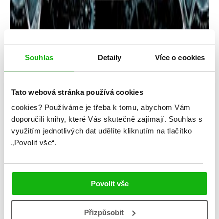
Souhlas
Detaily
Více o cookies
Natalja Ščerba
Tato webová stránka používá cookies
Časodějové – Klíč k času
cookies?
Používáme je třeba k tomu, abychom Vám
Kategorie: middle grade
doporučili knihy, které Vás skutečně zajímají.
Souhlas s
využitím jednotlivých dat udělíte kliknutím na tlačítko
Žánr: Fantasy
„Povolit vše“.
Série: Časodějové
#časodějové
#humbookfest
#království
#nataljaščerba
#oláskutunejde
Povolit vše
První díl skvělé série o kouzelnících, kteří umí čarovat
Přizpůsobit
s časem.