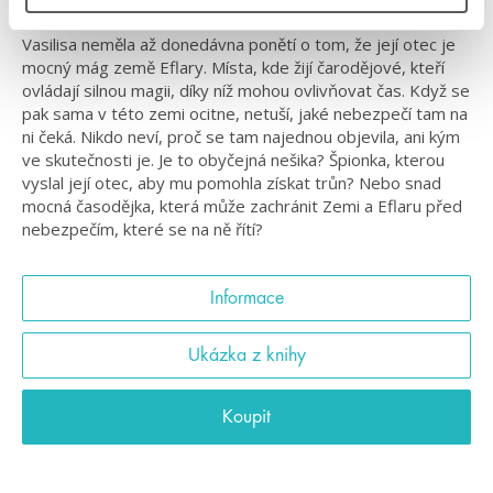
Vasilisa neměla až donedávna ponětí o tom, že její otec je
mocný mág země Eflary. Místa, kde žijí čarodějové, kteří
ovládají silnou magii, díky níž mohou ovlivňovat čas. Když se
pak sama v této zemi ocitne, netuší, jaké nebezpečí tam na
ni čeká. Nikdo neví, proč se tam najednou objevila, ani kým
ve skutečnosti je. Je to obyčejná nešika? Špionka, kterou
vyslal její otec, aby mu pomohla získat trůn? Nebo snad
mocná časodějka, která může zachránit Zemi a Eflaru před
nebezpečím, které se na ně řítí?
Informace
Ukázka z knihy
Koupit