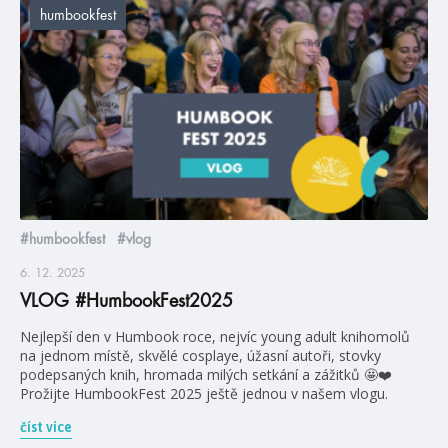
humbookfest
#humbookfest
#vlog
6. 12. 2025
VLOG #HumbookFest2025
Nejlepší den v Humbook roce, nejvíc young adult knihomolů
na jednom místě, skvělé cosplaye, úžasní autoři, stovky
podepsaných knih, hromada milých setkání a zážitků 🤩❤️
Prožijte HumbookFest 2025 ještě jednou v našem vlogu.
číst více