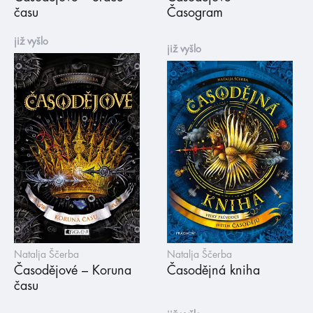
času
Časogram
již vyšlo
již vyšlo
Natalja Ščerba
Natalja Ščerba
Časodějové – Koruna
Časodějná kniha
času