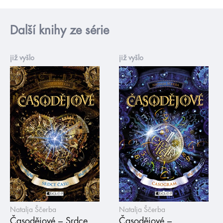
Další knihy ze série
již vyšlo
již vyšlo
Natalja Ščerba
Natalja Ščerba
Časodějové – Srdce
Časodějové –