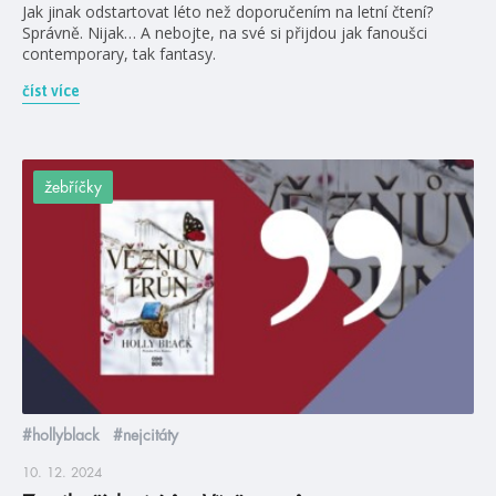
Jak jinak odstartovat léto než doporučením na letní čtení?
Správně. Nijak… A nebojte, na své si přijdou jak fanoušci
contemporary, tak fantasy.
číst více
žebříčky
#hollyblack
#nejcitáty
10. 12. 2024