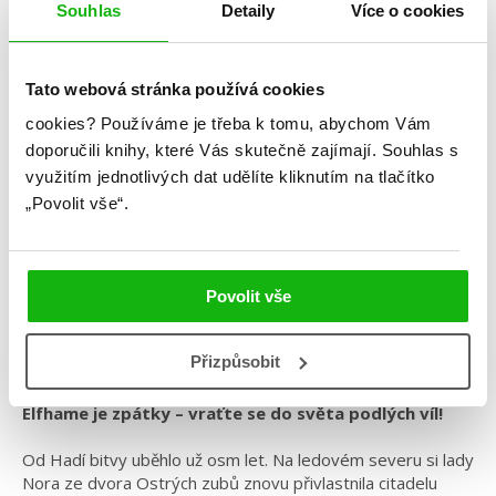
Souhlas
Detaily
Více o cookies
Tato webová stránka používá cookies
Holly Blacková
cookies?
Používáme je třeba k tomu, abychom Vám
doporučili knihy, které Vás skutečně zajímají.
Souhlas s
Ukradený dědic
využitím jednotlivých dat udělíte kliknutím na tlačítko
Kategorie: young adult
„Povolit vše“.
Žánr: Fantasy
Série: Ukradený dědic
Povolit vše
#hollyblack
#království
#magie
#odnenávistiklásce
#ukradenýdědic
#víly
Přizpůsobit
Elfhame je zpátky – vraťte se do světa podlých víl!
Od Hadí bitvy uběhlo už osm let. Na ledovém severu si lady
Nora ze dvora Ostrých zubů znovu přivlastnila citadelu