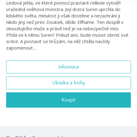
Ledová jehla, ve které pomocí prastaré relikvie vytváří
vražedná sněhová monstra. Její dcera Suren uprchla do
lidského světa, minulost ji však dostihne a nezachrání ji
nikdo jiný než princ Doubek, dědic Elfhame. Ten dospěl v
okouzlujícího muže a právě teď je na nebezpečné misi.
Přidá se k němu Suren? Pokud ano, bude muset obrnit své
srdce. A postavit se hrůzám, na něž chtěla navždy
zapomenout…
Informace
Ukázka z knihy
Koupit