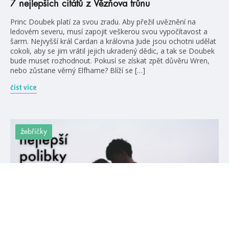
7 nejlepších citátů z Vězňova trůnu
Princ Doubek platí za svou zradu. Aby přežil uvěznění na
ledovém severu, musí zapojit veškerou svou vypočítavost a
šarm. Nejvyšší král Cardan a královna Jude jsou ochotni udělat
cokoli, aby se jim vrátil jejich ukradený dědic, a tak se Doubek
bude muset rozhodnout. Pokusí se získat zpět důvěru Wren,
nebo zůstane věrný Elfhame? Blíží se […]
číst více
žebříčky