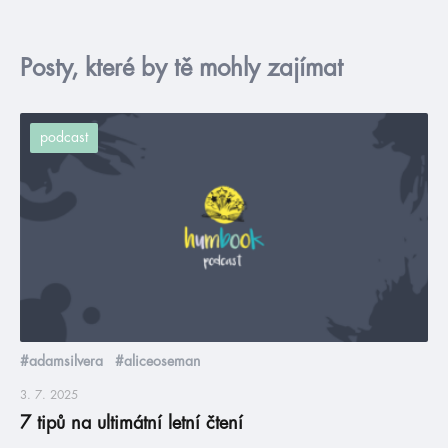
Posty, které by tě mohly zajímat
podcast
#adamsilvera
#aliceoseman
3. 7. 2025
7 tipů na ultimátní letní čtení