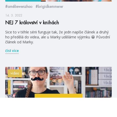
#améliewenzhao
#brigidkemmerer
14. 3. 2022
NEJ 7 království v knihách
Sice to v téhle sérii funguje tak, že jedn napíše článek a druhý
ho předělá do videa, ale u Marky uděláme výjimku 😁 Původní
článek od Marky.
číst více
videa