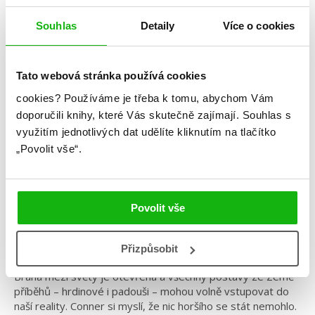
Souhlas
Detaily
Více o cookies
Chris Colfer
Tato webová stránka používá cookies
Země příběhů – Srážka světů
cookies?
Používáme je třeba k tomu, abychom Vám
Kategorie: middle grade
doporučili knihy, které Vás skutečně zajímají.
Souhlas s
využitím jednotlivých dat udělíte kliknutím na tlačítko
Žánr: Fantasy
„Povolit vše“.
Série: Země příběhů
#chriscolfer
#království
#oláskutunejde
#zeměpříběhů
Povolit vše
Velkolepé finále je tady! Závěrečný díl úspěšné série
ze světa pohádek.
Přizpůsobit
Brána mezi světy je otevřena a všechny postavy ze Země
příběhů – hrdinové i padouši – mohou volně vstupovat do
naší reality. Conner si myslí, že nic horšího se stát nemohlo.