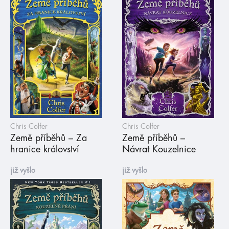
Chris Colfer
Chris Colfer
Země příběhů – Za
Země příběhů –
hranice království
Návrat Kouzelnice
již vyšlo
již vyšlo