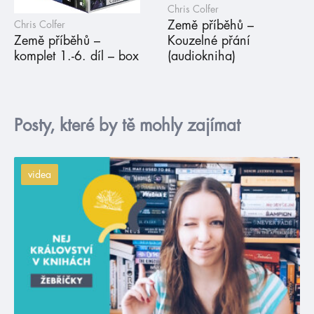
Chris Colfer
Země příběhů –
Chris Colfer
Země příběhů –
Kouzelné přání
komplet 1.-6. díl – box
(audiokniha)
Posty, které by tě mohly zajímat
videa