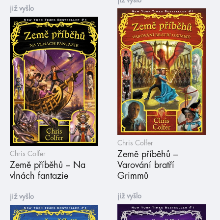
již vyšlo
Chris Colfer
Země příběhů –
Chris Colfer
Země příběhů – Na
Varování bratří
vlnách fantazie
Grimmů
již vyšlo
již vyšlo