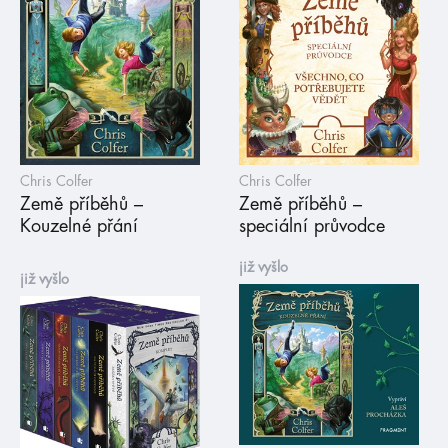
Chris Colfer
Chris Colfer
Země příběhů –
Země příběhů –
Kouzelné přání
speciální průvodce
již vyšlo
již vyšlo