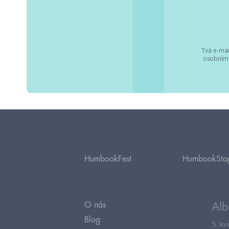
Tvá e-mai
osobními
HumbookFest
HumbookSta
O nás
Alb
Blog
5. k