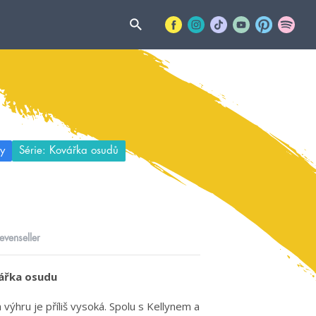
y
Série: Kovářka osudů
levenseller
vářka osudu
 výhru je příliš vysoká. Spolu s Kellynem a