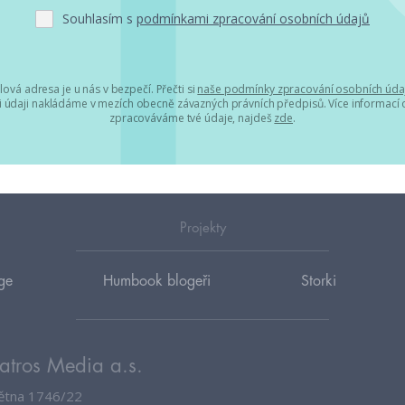
Souhlasím s
podmínkami zpracování osobních údajů
lová adresa je u nás v bezpečí. Přečti si
naše podmínky zpracování osobních úda
 údaji nakládáme v mezích obecně závazných právních předpisů. Více informací o
zpracováváme tvé údaje, najdeš
zde
.
Projekty
ge
Humbook blogeři
Storki
atros Media a.s.
větna 1746/22