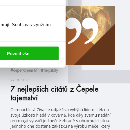
žebříčky
ímají.
Souhlas s využitím
Povolit vše
#čepeltajemství
#nejcitáty
22. 8. 2023
7 nejlepších citátů z Čepele
tajemství
Osmnáctiletá Ziva se odjakživa vyhýbá lidem. Lék na
svoje úzkosti hledá v kovárně, kde díky svému nadání
pro magii vytváří jedinečné zbraně s ohromující silou.
Jednoho dne dostane zakázku na výrobu meče, který