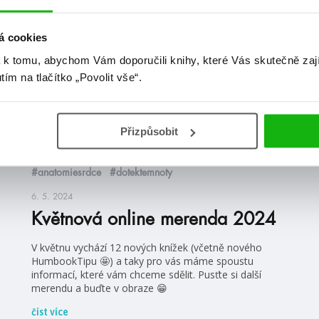
videa
á cookies
 k tomu, abychom Vám doporučili knihy, které Vás skutečně zaj
utím na tlačítko „Povolit vše“.
Přizpůsobit
#anatomiesrdce
#dotektemnoty
6. 5. 2024
Květnová online merenda 2024
V květnu vychází 12 nových knížek (včetně nového
HumbookTipu 🤩) a taky pro vás máme spoustu
informací, které vám chceme sdělit. Pusťte si další
merendu a buďte v obraze 😁
číst více