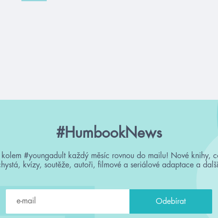
#HumbookNews
 kolem #youngadult každý měsíc rovnou do mailu! Nové knihy, c
chystá, kvízy, soutěže, autoři, filmové a seriálové adaptace a další