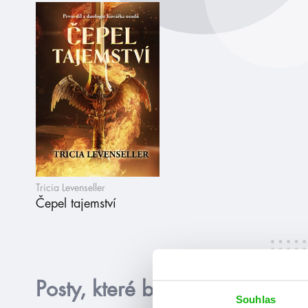
Tricia Levenseller
Čepel tajemství
Posty, které by tě mohly zajím
Souhlas