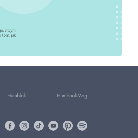
jů
. S tvými
 tom, jak
Humblok
HumbookMag