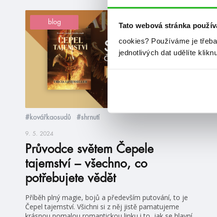
blog
Tato webová stránka použív
cookies?
Používáme je třeba
jednotlivých dat udělíte klikn
#kovářkaosudů
#shrnutí
9. 5. 2024
Průvodce světem Čepele
tajemství – všechno, co
potřebujete vědět
Příběh plný magie, bojů a především putování, to je
Čepel tajemství. Všichni si z něj jistě pamatujeme
krásnou pomalou romantickou linku i to, jak se hlavní