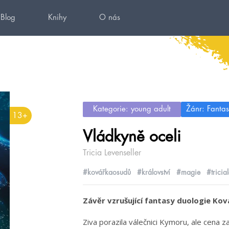
Blog
Knihy
O nás
Kategorie: young adult
Žánr: Fantas
13+
Vládkyně oceli
Tricia Levenseller
#kovářkaosudů
#království
#magie
#tricia
Závěr vzrušující fantasy duologie Ko
Ziva porazila válečnici Kymoru, ale cena za