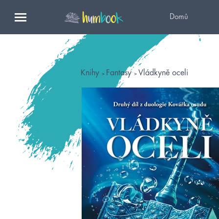
Domů
Knihy
Fantasy
Vládkyně oceli