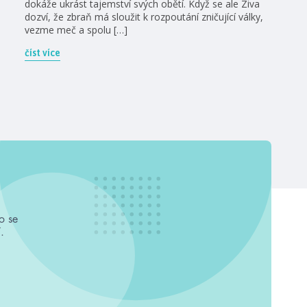
dokáže ukrást tajemství svých obětí. Když se ale Ziva
dozví, že zbraň má sloužit k rozpoutání zničující války,
vezme meč a spolu […]
číst více
o se
.