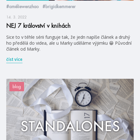
#améliewenzhao
#brigidkemmerer
14. 3. 2022
NEJ 7 království v knihách
Sice to v téhle sérii funguje tak, že jedn napíše článek a druhý
ho předělá do videa, ale u Marky uděláme výjimku 😁 Původní
článek od Marky.
číst více
blog