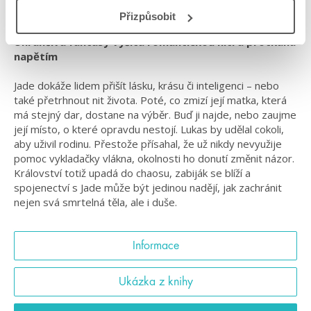
#vyšívanéduše
Přizpůsobit
Uhrančivá fantasy vyšitá romantickou nití a protkaná
napětím
Jade dokáže lidem přišít lásku, krásu či inteligenci – nebo
také přetrhnout nit života. Poté, co zmizí její matka, která
má stejný dar, dostane na výběr. Buď ji najde, nebo zaujme
její místo, o které opravdu nestojí. Lukas by udělal cokoli,
aby uživil rodinu. Přestože přísahal, že už nikdy nevyužije
pomoc vykladačky vlákna, okolnosti ho donutí změnit názor.
Království totiž upadá do chaosu, zabiják se blíží a
spojenectví s Jade může být jedinou nadějí, jak zachránit
nejen svá smrtelná těla, ale i duše.
Informace
Ukázka z knihy