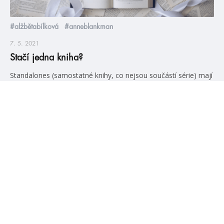
#alžbětabílková
#anneblankman
7. 5. 2021
Stačí jedna kniha?
Standalones (samostatné knihy, co nejsou součástí série) mají
své výhody i nevýhody. Výhody jsou takové, že se vše krásně
uzavře v rámci jedné knihy a nemusíme pak čekat na další díly.
Největší nevýhoda je taková, že už pak nemáme šanci se
znovu setkat s oblíbenými postavami, protože jejich knižní
příběh už skončil. A my je […]
číst více
#HumbookNews