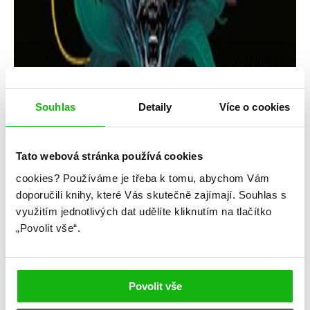
Souhlas
Detaily
Více o cookies
Tato webová stránka používá cookies
cookies?
Používáme je třeba k tomu, abychom Vám
Vyšívané duše
doporučili knihy, které Vás skutečně zajímají.
Souhlas s
využitím jednotlivých dat udělíte kliknutím na tlačítko
Vyšívané duše
„Povolit vše“.
Kategorie: young adult
Žánr: Fantasy
Povolit vše
#království
#magie
#rubymartinez
#standalone