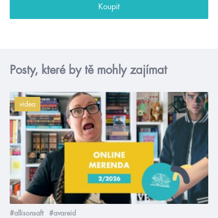
Koupit
Posty, které by tě mohly zajímat
videa
#allisonsaft
#avareid