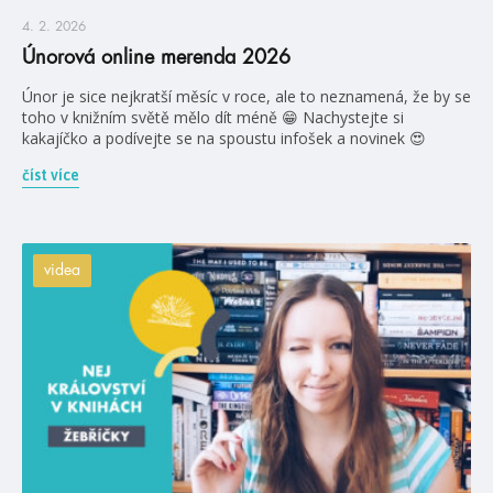
4. 2. 2026
Únorová online merenda 2026
Únor je sice nejkratší měsíc v roce, ale to neznamená, že by se
toho v knižním světě mělo dít méně 😁 Nachystejte si
kakajíčko a podívejte se na spoustu infošek a novinek 😍
číst více
videa