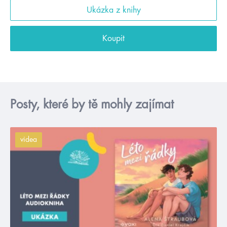
Ukázka z knihy
Koupit
Posty, které by tě mohly zajímat
videa