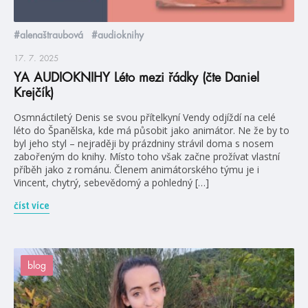
#alenaštraubová
#audioknihy
17. 7. 2025
YA AUDIOKNIHY Léto mezi řádky (čte Daniel
Krejčík)
Osmnáctiletý Denis se svou přítelkyní Vendy odjíždí na celé
léto do Španělska, kde má působit jako animátor. Ne že by to
byl jeho styl – nejraději by prázdniny strávil doma s nosem
zabořeným do knihy. Místo toho však začne prožívat vlastní
příběh jako z románu. Členem animátorského týmu je i
Vincent, chytrý, sebevědomý a pohledný […]
číst více
blog