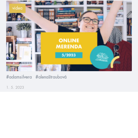
videa
#adamsilvera
#alenaštraubová
1. 5. 2023
Květnová online merenda 2023
19 knih, bambilion novinek z knižního světa a odhalení dalšího
zahraničního hosta HumbookFestu 2023 🤩 V květnu se koná
veletrh Svět knihy a v rámci něj naše druhá největší akce
HumbookStage, na kterou všichni vydávají hromadu knížek,
svět filmových a seriálových adaptací taky nespí, takže je tahle
merenda docela dlouhé pokoukáníčko 😅