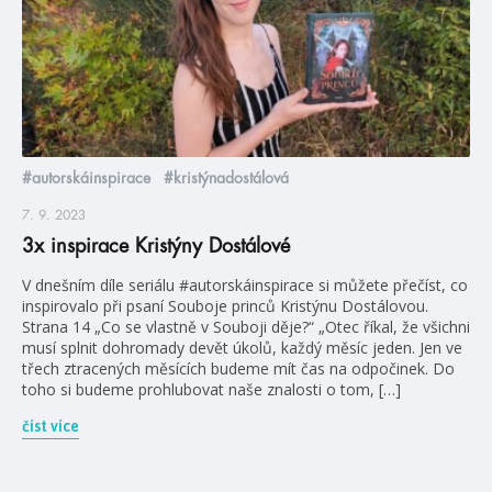
#autorskáinspirace
#kristýnadostálová
7. 9. 2023
3x inspirace Kristýny Dostálové
V dnešním díle seriálu #autorskáinspirace si můžete přečíst, co
inspirovalo při psaní Souboje princů Kristýnu Dostálovou.
Strana 14 „Co se vlastně v Souboji děje?“ „Otec říkal, že všichni
musí splnit dohromady devět úkolů, každý měsíc jeden. Jen ve
třech ztracených měsících budeme mít čas na odpočinek. Do
toho si budeme prohlubovat naše znalosti o tom, […]
číst více