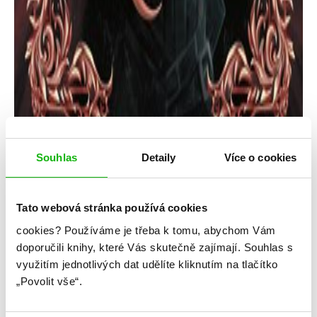
Souhlas
Detaily
Více o cookies
Tato webová stránka používá cookies
cookies?
Používáme je třeba k tomu, abychom Vám
Kristýna Dostálová
doporučili knihy, které Vás skutečně zajímají.
Souhlas s
využitím jednotlivých dat udělíte kliknutím na tlačítko
Souboj princů
„Povolit vše“.
Kategorie: young adult