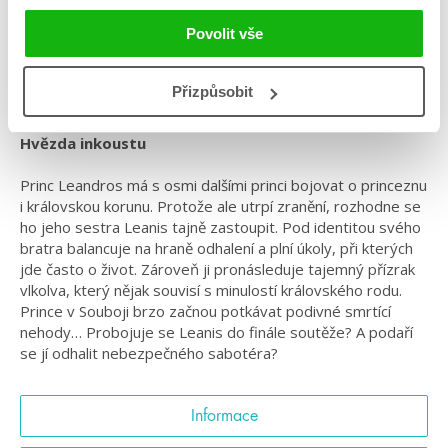
Žánr: Fantasy
Povolit vše
#českáobálka
#českýdebut
#češtíautoři
#hvězdainkoustu
#království
#kristýnadostálová
#soubojprinců
#standalone
Přizpůsobit
Akční královská fantasy od vítězky 6. ročníku soutěže
Hvězda inkoustu
Princ Leandros má s osmi dalšími princi bojovat o princeznu
i královskou korunu. Protože ale utrpí zranění, rozhodne se
ho jeho sestra Leanis tajně zastoupit. Pod identitou svého
bratra balancuje na hraně odhalení a plní úkoly, při kterých
jde často o život. Zároveň ji pronásleduje tajemný přízrak
vlkolva, který nějak souvisí s minulostí královského rodu.
Prince v Souboji brzo začnou potkávat podivné smrtící
nehody… Probojuje se Leanis do finále soutěže? A podaří
se jí odhalit nebezpečného sabotéra?
Informace