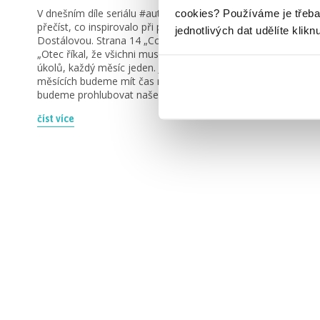
cookies?
Používáme je třeba
V dnešním díle seriálu #autorskáinspirace si můžete
přečíst, co inspirovalo při psaní Souboje princů Kristýnu
jednotlivých dat udělíte klikn
Dostálovou. Strana 14 „Co se vlastně v Souboji děje?“
„Otec říkal, že všichni musí splnit dohromady devět
úkolů, každý měsíc jeden. Jen ve třech ztracených
měsících budeme mít čas na odpočinek. Do toho si
budeme prohlubovat naše znalosti o tom, […]
číst více