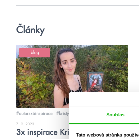
Články
blog
#autorskáinspirace
#kristýnadostálová
Souhlas
7. 9. 2023
3x inspirace Kristýny Dostálové
Tato webová stránka použív