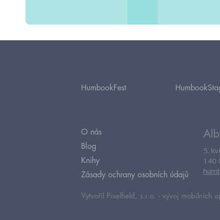
HumbookFest
HumbookSta
O nás
Alb
Blog
5. k
140 
Knihy
humb
Zásady ochrany osobních údajů
Vytvořil Pixelfield, s.r.o. -
vývoj mobilních a