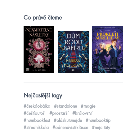
Co právě čteme
Nejčastější tagy
#českáobálka
#standalone
#magie
#češtíautoři
#prostarší
#království
#humbookfest
#oláskutunejde
#humbooktip
#středníškola
#odnenávistiklásce
#nejcitáty