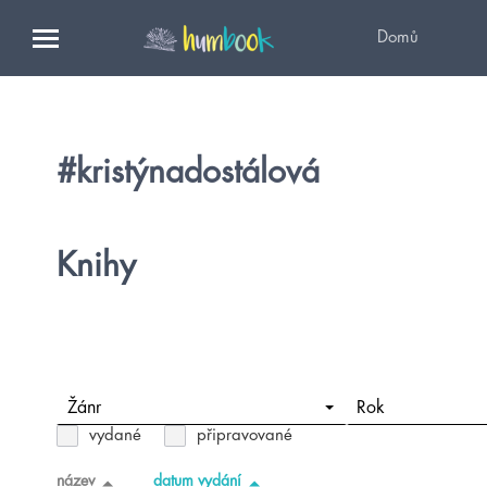
Domů
#kristýnadostálová
Knihy
Žánr
Rok
vydané
připravované
název
datum vydání