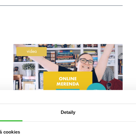
videa
#adamsilvera
#alenaštraubová
Detaily
1. 5. 2023
Květnová online merenda 2023
á cookies