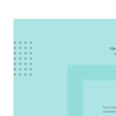
Vše
Tvá e-mai
osobními