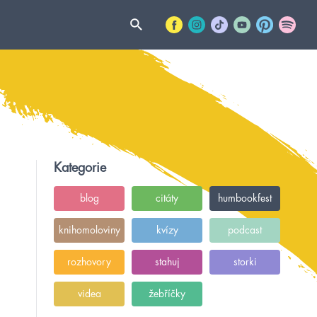
Kategorie
blog
citáty
humbookfest
knihomoloviny
kvízy
podcast
rozhovory
stahuj
storki
videa
žebříčky