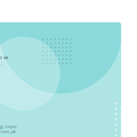
o se
.
jů
. S tvými
 tom, jak