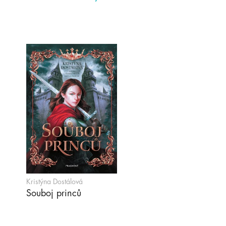
Kristýna Dostálová
Souboj princů