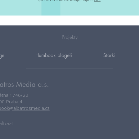
Projekty
ge
Humbook blogeři
Storki
atros Media a.s.
větna 1746/22
00 Praha 4
ook@albatrosmedia.cz
plikací