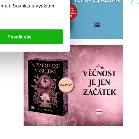
ímají.
Souhlas s využitím
Povolit vše