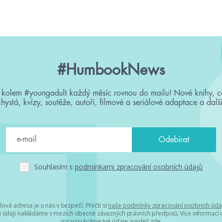
#HumbookNews
 kolem #youngadult každý měsíc rovnou do mailu! Nové knihy, c
chystá, kvízy, soutěže, autoři, filmové a seriálové adaptace a další
Souhlasím s
podmínkami zpracování osobních údajů
lová adresa je u nás v bezpečí. Přečti si
naše podmínky zpracování osobních úda
 údaji nakládáme v mezích obecně závazných právních předpisů. Více informací o
zpracováváme tvé údaje, najdeš
zde
.