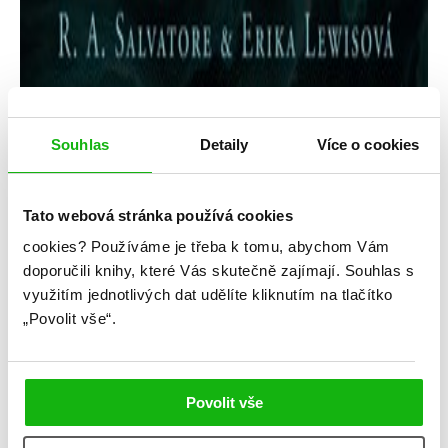
Souhlas
Detaily
Více o cookies
Tato webová stránka používá cookies
cookies?
Používáme je třeba k tomu, abychom Vám
Robert Anthony Salvatore
doporučili knihy, které Vás skutečně zajímají.
Souhlas s
využitím jednotlivých dat udělíte kliknutím na tlačítko
Barva draků
„Povolit vše“.
Kategorie: young adult
Žánr: Fantasy
Povolit vše
#barvadraků
#draci
#království
#magie
#robertanthonysalvatore
#standalone