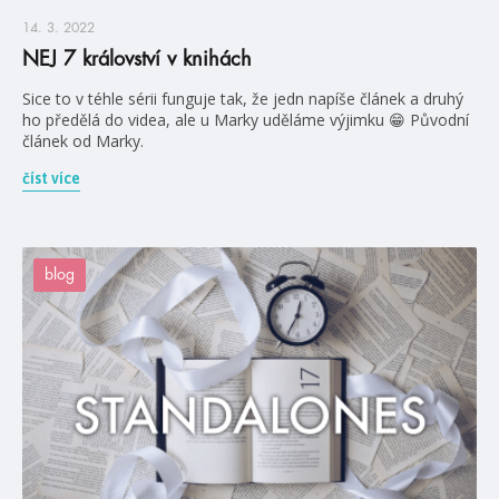
14. 3. 2022
NEJ 7 království v knihách
Sice to v téhle sérii funguje tak, že jedn napíše článek a druhý
ho předělá do videa, ale u Marky uděláme výjimku 😁 Původní
článek od Marky.
číst více
blog