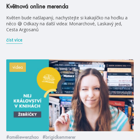
Květnová online merenda
Květen bude našlapaný, nachystejte si kakajíčko na hoďku a
něco 😅 Odkazy na další videa: Monarchové, Laskavý jed,
Cesta Argosanů
číst více
videa
#améliewenzhao
#brigidkemmerer