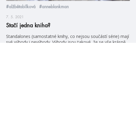
#alžbětabílková
#anneblankman
7. 5. 2021
Stačí jedna kniha?
Standalones (samostatné knihy, co nejsou součástí série) mají
své výhody i nevýhody. Výhody jsou takové, že se vše krásně
uzavře v rámci jedné knihy a nemusíme pak čekat na další díly.
Největší nevýhoda je taková, že už pak nemáme šanci se
znovu setkat s oblíbenými postavami, protože jejich knižní
příběh už skončil. A my je […]
číst více
#HumbookNews
Vše kolem #youngadult každý měsíc rovnou do mailu!
Nové knihy, co se chystá, kvízy, soutěže, autoři, filmové