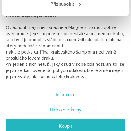
Přizpůsobit
Kouzla nejsou jen iluze!
Ovládnout magii není snadné a Maggie si to moc dobře
uvědomuje. Její schopnosti jsou nestálé a ona nemá nikoho,
kdo by jí je pomohl zvládnout a umožnil tak splatit dluh, na
který nedokáže zapomenout.
Pak ale potká Griffina, královského šampiona nechvalně
proslulého lovem draků.
Ani jeden z nich netuší, jaký osud v sobě oba nosí, ani to, že
jejich setkání uvede do pohybu události, které změní nejen
jejich životy, ale i osud celého království…
Informace
Ukázka z knihy
Koupit