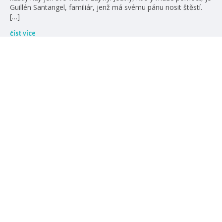
Guillén Santangel, familiár, jenž má svému pánu nosit štěstí.
[…]
číst více
žebříčky
#božštírivalové
#čajovábouře
10. 12. 2024
7 nejlepších polibků v knihách