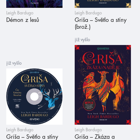
Leigh Bardugo
Leigh Bardugo
Démon z lesů
Griša – Světlo a stíny
(brož.)
již vyšlo
již vyšlo
Leigh Bardugo
Leigh Bardugo
Griša – Světlo a stíny
Griša – Zkáza a