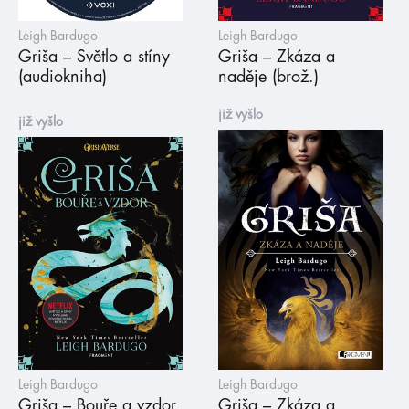
Leigh Bardugo
Leigh Bardugo
Griša – Světlo a stíny
Griša – Zkáza a
(audiokniha)
naděje (brož.)
již vyšlo
již vyšlo
Leigh Bardugo
Leigh Bardugo
Griša – Bouře a vzdor
Griša – Zkáza a