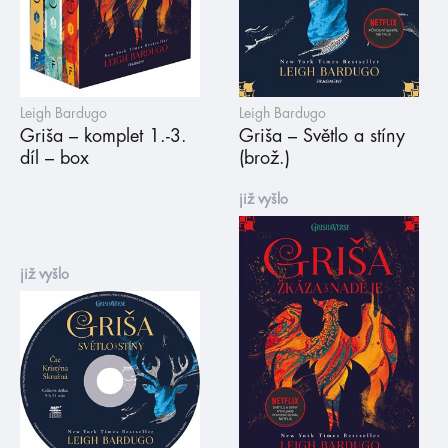
Leigh Bardugo
Leigh Bardugo
Griša – komplet 1.-3.
Griša – Světlo a stíny
díl – box
(brož.)
již vyšlo
již vyšlo