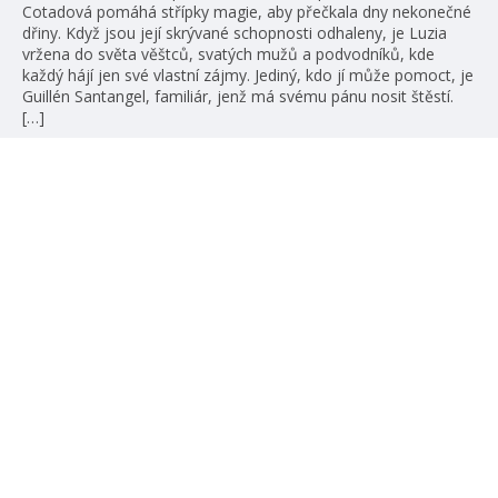
Cotadová pomáhá střípky magie, aby přečkala dny nekonečné
dřiny. Když jsou její skrývané schopnosti odhaleny, je Luzia
vržena do světa věštců, svatých mužů a podvodníků, kde
každý hájí jen své vlastní zájmy. Jediný, kdo jí může pomoct, je
Guillén Santangel, familiár, jenž má svému pánu nosit štěstí.
[…]
číst více
žebříčky