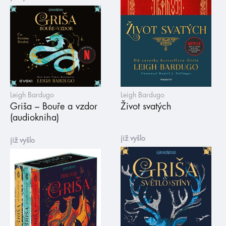
Leigh Bardugo
Leigh Bardugo
Griša – Bouře a vzdor
Život svatých
(audiokniha)
již vyšlo
již vyšlo