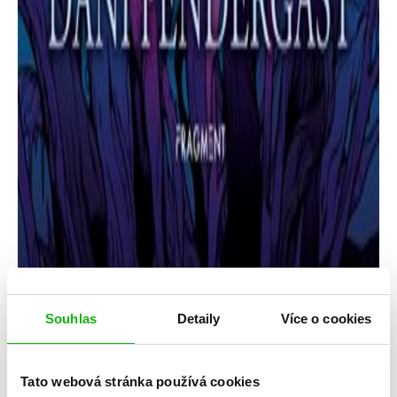
Souhlas
Detaily
Více o cookies
Leigh Bardugo
Démon z lesů
Tato webová stránka používá cookies