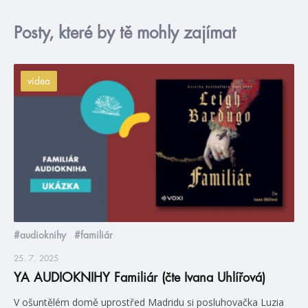
Posty, které by tě mohly zajímat
videa
#audioknihy
#familiár
25. 7. 2025
YA AUDIOKNIHY Familiár (čte Ivana Uhlířová)
V ošuntělém domě uprostřed Madridu si posluhovačka Luzia