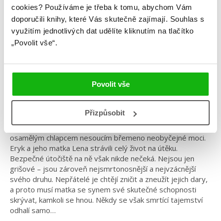
Kategorie: young adult
cookies?
Používáme je třeba k tomu, abychom Vám
doporučili knihy, které Vás skutečně zajímají.
Souhlas s
Žánr: Komiks
využitím jednotlivých dat udělíte kliknutím na tlačítko
Série: Griša
„Povolit vše“.
#grafickyvytuněné
#griša
#grishaverse
#leighbardugo
#magie
Povolit vše
Temnyjova minulost v komiksovém zpracování.
Prequel bestsellerové série Griša.
Přizpůsobit
Než se stal velitelem Druhé armády a Temnyjem, byl jen
osamělým chlapcem nesoucím břemeno neobyčejné moci.
Eryk a jeho matka Lena strávili celý život na útěku.
Bezpečné útočiště na ně však nikde nečeká. Nejsou jen
grišové – jsou zároveň nejsmrtonosnější a nejvzácnější
svého druhu. Nepřátelé je chtějí zničit a zneužít jejich dary,
a proto musí matka se synem své skutečné schopnosti
skrývat, kamkoli se hnou. Někdy se však smrtící tajemství
odhalí samo…