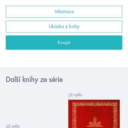
Informace
Ukázka z knihy
Koupit
Další knihy ze série
již vyšlo
již vyšlo