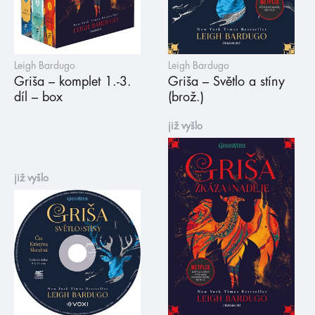
Leigh Bardugo
Leigh Bardugo
Griša – komplet 1.-3.
Griša – Světlo a stíny
díl – box
(brož.)
již vyšlo
již vyšlo