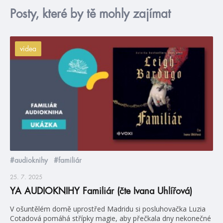
Posty, které by tě mohly zajímat
videa
#audioknihy
#familiár
25. 7. 2025
YA AUDIOKNIHY Familiár (čte Ivana Uhlířová)
V ošuntělém domě uprostřed Madridu si posluhovačka Luzia
Cotadová pomáhá střípky magie, aby přečkala dny nekonečné