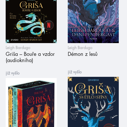
Leigh Bardugo
Leigh Bardugo
Griša – Bouře a vzdor
Démon z lesů
(audiokniha)
již vyšlo
již vyšlo