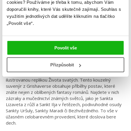
cookies?
Používáme je třeba k tomu, abychom Vám
doporučili knihy, které Vás skutečně zajímají.
Souhlas s
Žánr: Fantasy
využitím jednotlivých dat udělíte kliknutím na tlačítko
Série: Griša
„Povolit vše“.
#grafickyvytuněné
#griša
#grishaverse
#leighbardugo
#magie
Povolit vše
Úchvatně ilustrovaná doplňková kniha k
bestsellerové sérii od Leigh Bardugo
Přizpůsobit
Ponořte se do světa grišů s Istoria Sankťja – nádherně
ilustrovanou replikou Života svatých. Tento kouzelný
suvenýr z Grishaverse obsahuje příběhy postav, které
znáte nejen z oblíbených fantasy románů. Najdete v nich
zázraky a mučednictví známých světců, jako je Sankta
Lizaveta z růží a Sankt Ilja v řetězech, podivuhodné osudy
Sankty Uršuly, Sankty Maradi či Bezhvězdného. To vše v
úžasném celobarevném provedení, které doslova bere
dech.