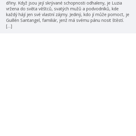
dřiny. Když jsou její skrývané schopnosti odhaleny, je Luzia
vržena do světa věštců, svatých mužů a podvodníků, kde
každý hájí jen své vlastní zájmy. Jediný, kdo jí může pomoct, je
Guillén Santangel, familiár, jenž má svému pánu nosit štěstí.
[…]
číst více
žebříčky
#božštírivalové
#čajovábouře