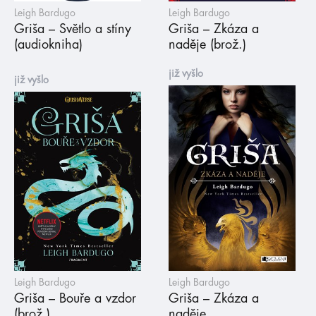
Leigh Bardugo
Leigh Bardugo
Griša – Světlo a stíny
Griša – Zkáza a
(audiokniha)
naděje (brož.)
již vyšlo
již vyšlo
Leigh Bardugo
Leigh Bardugo
Griša – Bouře a vzdor
Griša – Zkáza a
(brož.)
naděje