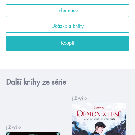
Informace
Ukázka z knihy
Koupit
Další knihy ze série
již vyšlo
již vyšlo