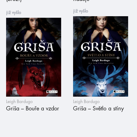
již vyšlo
již vyšlo
Leigh Bardugo
Leigh Bardugo
Griša – Bouře a vzdor
Griša – Světlo a stíny