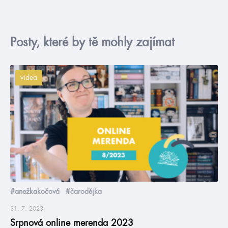
Posty, které by tě mohly zajímat
videa
#anežkakočová
#čarodějka
31. 7. 2023
Srpnová online merenda 2023