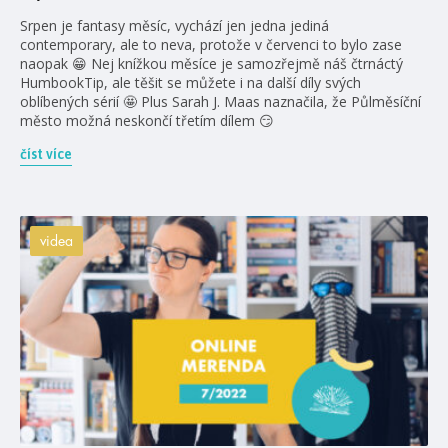
Srpen je fantasy měsíc, vychází jen jedna jediná
contemporary, ale to neva, protože v červenci to bylo zase
naopak 😁 Nej knížkou měsíce je samozřejmě náš čtrnáctý
HumbookTip, ale těšit se můžete i na další díly svých
oblíbených sérií 🤩 Plus Sarah J. Maas naznačila, že Půlměsíční
město možná neskončí třetím dílem 😏
číst více
videa