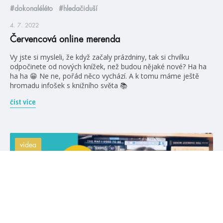
#dokonaléléto
#hledačiduší
4. 7. 2022
Červencová online merenda
Vy jste si mysleli, že když začaly prázdniny, tak si chvilku
odpočinete od nových knížek, než budou nějaké nové? Ha ha
ha ha 😁 Ne ne, pořád něco vychází. A k tomu máme ještě
hromadu infošek s knižního světa 📚
číst více
videa