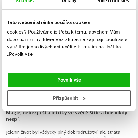
Souhlas
Detaily
Více o cookies
Tato webová stránka používá cookies
Maria V. Snyderová
cookies?
Používáme je třeba k tomu, abychom Vám
doporučili knihy, které Vás skutečně zajímají.
Souhlas s
Studie noci
využitím jednotlivých dat udělíte kliknutím na tlačítko
Kategorie: young adult
„Povolit vše“.
Žánr: Fantasy
Série: Hledači duší
Povolit vše
#českáobálka
#hledačiduší
#království
#magie
#mariavsnyder
Přizpůsobit
Magie, nebezpečí a intriky ve světě Sitie a Ixie nikdy
nespí.
Jelenin život byl vždycky plný dobrodružství, ale ztráta