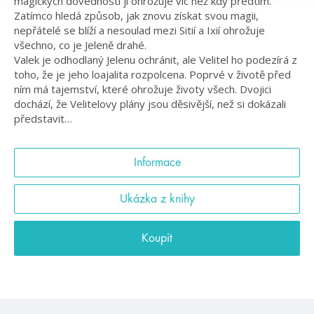
magických dovedností ji ohrožuje víc než kdy předtím.
Zatímco hledá způsob, jak znovu získat svou magii,
nepřátelé se blíží a nesoulad mezi Sitií a Ixií ohrožuje
všechno, co je Jeleně drahé.
Valek je odhodlaný Jelenu ochránit, ale Velitel ho podezírá z
toho, že je jeho loajalita rozpolcena. Poprvé v životě před
ním má tajemství, které ohrožuje životy všech. Dvojici
dochází, že Velitelovy plány jsou děsivější, než si dokázali
představit…
Informace
Ukázka z knihy
Koupit