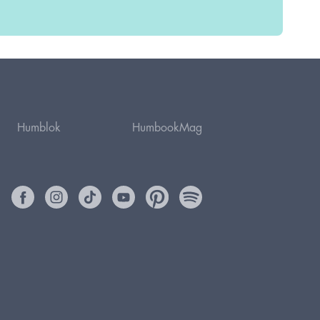
Humblok
HumbookMag