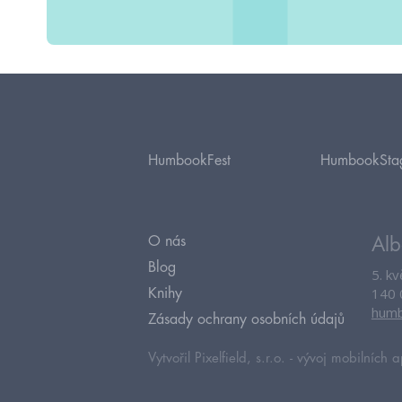
HumbookFest
HumbookSta
O nás
Alb
Blog
5. k
140 
Knihy
humb
Zásady ochrany osobních údajů
Vytvořil Pixelfield, s.r.o. -
vývoj mobilních a