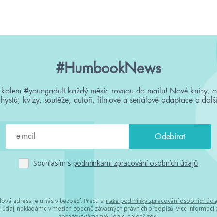
#HumbookNews
 kolem #youngadult každý měsíc rovnou do mailu! Nové knihy, c
chystá, kvízy, soutěže, autoři, filmové a seriálové adaptace a další
Souhlasím s
podmínkami zpracování osobních údajů
lová adresa je u nás v bezpečí. Přečti si
naše podmínky zpracování osobních úda
 údaji nakládáme v mezích obecně závazných právních předpisů. Více informací o
zpracováváme tvé údaje, najdeš
zde
.