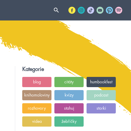
Kategorie
blog
citáty
humbookfest
knihomoloviny
kvízy
podcast
rozhovory
stahuj
storki
videa
žebříčky