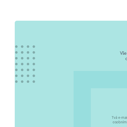
Vše
Tvá e-mai
osobními