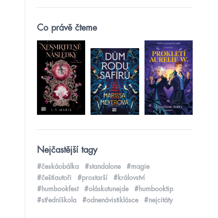
Co právě čteme
Nejčastější tagy
#českáobálka
#standalone
#magie
#češtíautoři
#prostarší
#království
#humbookfest
#oláskutunejde
#humbooktip
#středníškola
#odnenávistiklásce
#nejcitáty