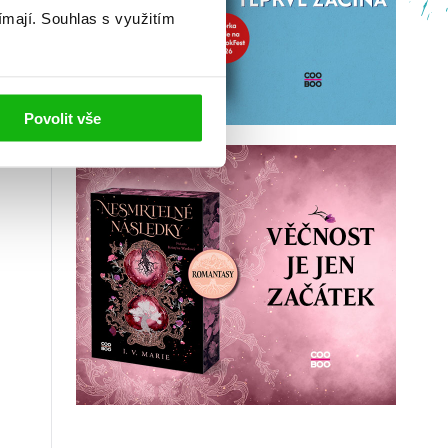
ímají.
Souhlas s využitím
Povolit vše