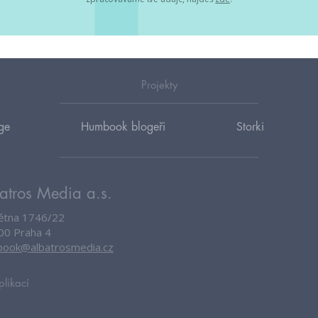
Projekty
ge
Humbook blogeři
Storki
atros Media a.s.
větna 1746/22
00 Praha 4
ook@albatrosmedia.cz
plikací