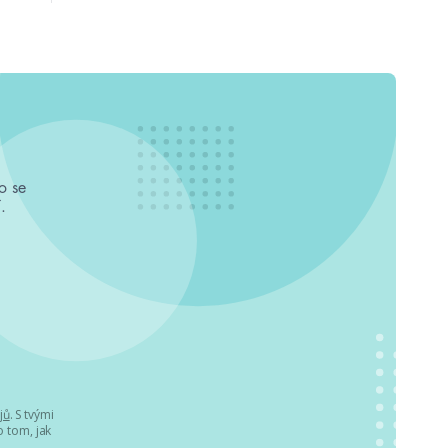
o se
.
jů
. S tvými
 tom, jak