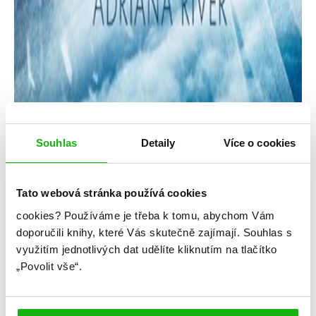
Souhlas
Detaily
Více o cookies
Tato webová stránka používá cookies
cookies?
Používáme je třeba k tomu, abychom Vám
Adriana Michálková
doporučili knihy, které Vás skutečně zajímají.
Souhlas s
využitím jednotlivých dat udělíte kliknutím na tlačítko
Sedmé nebe – Nebeská řeka
„Povolit vše“.
Kategorie: young adult
Žánr: Fantasy