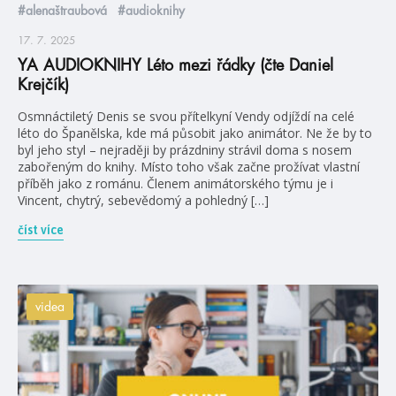
#alenaštraubová
#audioknihy
17. 7. 2025
YA AUDIOKNIHY Léto mezi řádky (čte Daniel
Krejčík)
Osmnáctiletý Denis se svou přítelkyní Vendy odjíždí na celé
léto do Španělska, kde má působit jako animátor. Ne že by to
byl jeho styl – nejraději by prázdniny strávil doma s nosem
zabořeným do knihy. Místo toho však začne prožívat vlastní
příběh jako z románu. Členem animátorského týmu je i
Vincent, chytrý, sebevědomý a pohledný […]
číst více
videa