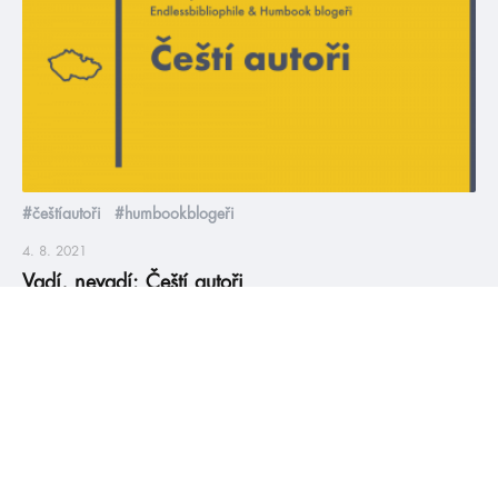
#češtíautoři
#humbookblogeři
4. 8. 2021
Vadí, nevadí: Čeští autoři
Vadí, nevadí je série, kde se snažíme rozlousknout odvěké
konflikty v rámci knihomolské komunity. Poprvé jsme se
zabývali duelem sérií a samostatných knih, podruhé jsme se
zase podívali na zoubek romantické lince od nenávisti k lásce.
Dnes jsme se rozhodli zaměřit na čtení knih českých autorů:
proč nás lákají více, nebo méně než ti zahraniční? […]
číst více