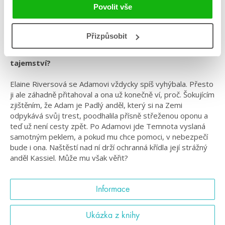
Povolit vše
#adrianamichálková
#českáobálka
#češtíautoři
#sedménebe
#standalone
Přizpůsobit
Co když je svět úplně jiný a skrývá temná a děsivá
tajemství?
Elaine Riversová se Adamovi vždycky spíš vyhýbala. Přesto
ji ale záhadně přitahoval a ona už konečně ví, proč. Šokujícím
zjištěním, že Adam je Padlý anděl, který si na Zemi
odpykává svůj trest, poodhalila přísně střeženou oponu a
teď už není cesty zpět. Po Adamovi jde Temnota vyslaná
samotným peklem, a pokud mu chce pomoci, v nebezpečí
bude i ona. Naštěstí nad ní drží ochranná křídla její strážný
anděl Kassiel. Může mu však věřit?
Informace
Ukázka z knihy