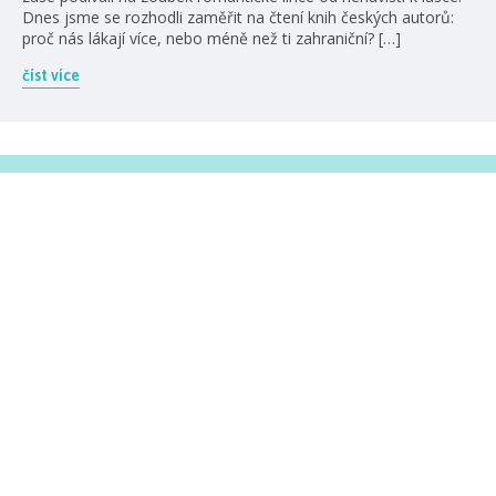
Dnes jsme se rozhodli zaměřit na čtení knih českých autorů:
proč nás lákají více, nebo méně než ti zahraniční? […]
číst více
#HumbookNews
Vše kolem #youngadult každý měsíc rovnou do mailu!
Nové knihy, co se chystá, kvízy, soutěže, autoři, filmové
a seriálové adaptace a další.