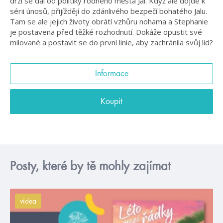
drží se dál od politiky rodného města Jal. Když ale dojde k
sérii únosů, přijíždějí do zdánlivého bezpečí bohatého Jalu.
Tam se ale jejich životy obrátí vzhůru nohama a Stephanie
je postavena před těžké rozhodnutí. Dokáže opustit své
milované a postavit se do první linie, aby zachránila svůj lid?
Informace
Koupit
Posty, které by tě mohly zajímat
videa