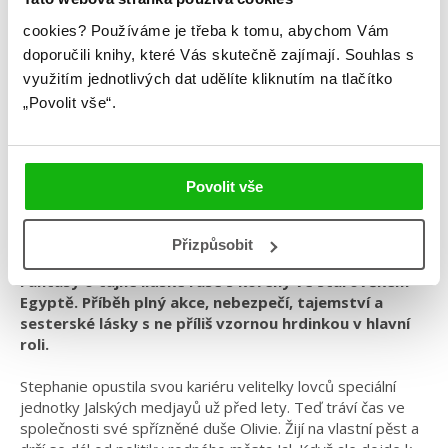
cookies?
Používáme je třeba k tomu, abychom Vám
doporučili knihy, které Vás skutečně zajímají.
Souhlas s
Veronika Kutičková
využitím jednotlivých dat udělíte kliknutím na tlačítko
„Povolit vše“.
Jal
Kategorie: young adult
Povolit vše
Žánr: Fantasy
#českáobálka
#češtíautoři
#jal
#veronikakutičková
Přizpůsobit
Fantasy o tajné lidské rase s kořeny ve starověkém
Egyptě. Příběh plný akce, nebezpečí, tajemství a
sesterské lásky s ne příliš vzornou hrdinkou v hlavní
roli.
Stephanie opustila svou kariéru velitelky lovců speciální
jednotky Jalských medjayů už před lety. Teď tráví čas ve
společnosti své spřízněné duše Olivie. Žijí na vlastní pěst a