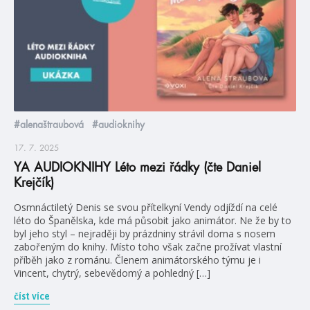
#alenaštraubová
#audioknihy
17. 7. 2025
YA AUDIOKNIHY Léto mezi řádky (čte Daniel
Krejčík)
Osmnáctiletý Denis se svou přítelkyní Vendy odjíždí na celé
léto do Španělska, kde má působit jako animátor. Ne že by to
byl jeho styl – nejraději by prázdniny strávil doma s nosem
zabořeným do knihy. Místo toho však začne prožívat vlastní
příběh jako z románu. Členem animátorského týmu je i
Vincent, chytrý, sebevědomý a pohledný […]
číst více