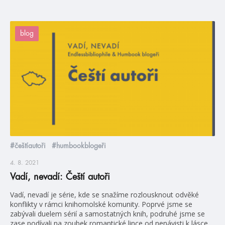
blog
#češtíautoři
#humbookblogeři
4. 8. 2021
Vadí, nevadí: Čeští autoři
Vadí, nevadí je série, kde se snažíme rozlousknout odvěké
konflikty v rámci knihomolské komunity. Poprvé jsme se
zabývali duelem sérií a samostatných knih, podruhé jsme se
zase podívali na zoubek romantické lince od nenávisti k lásce.