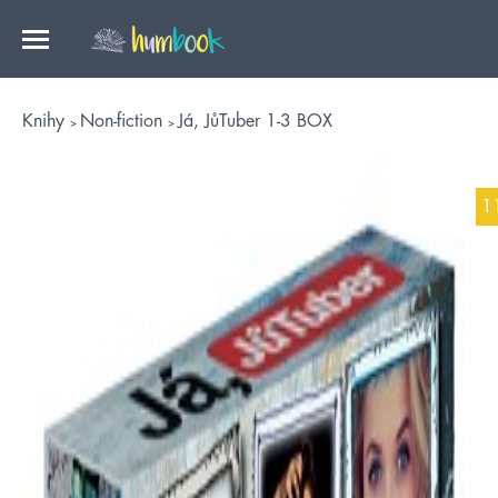
Knihy
Non-fiction
Já, JůTuber 1-3 BOX
1