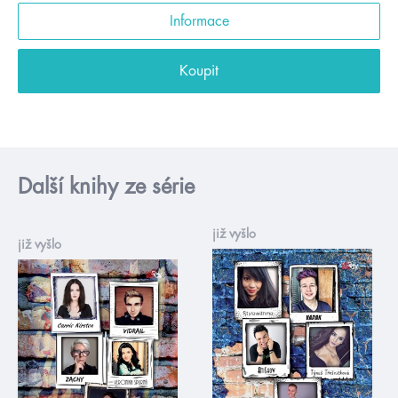
Informace
Koupit
Další knihy ze série
již vyšlo
již vyšlo