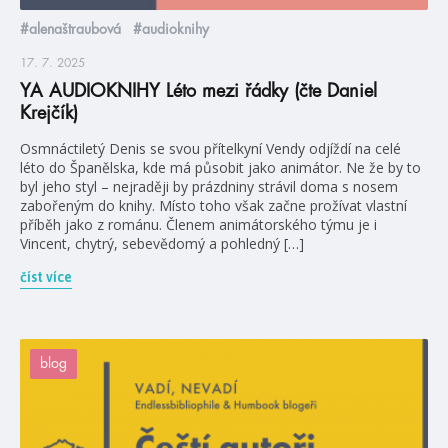
#alenaštraubová
#audioknihy
17. 7. 2025
YA AUDIOKNIHY Léto mezi řádky (čte Daniel
Krejčík)
Osmnáctiletý Denis se svou přítelkyní Vendy odjíždí na celé
léto do Španělska, kde má působit jako animátor. Ne že by to
byl jeho styl – nejraději by prázdniny strávil doma s nosem
zabořeným do knihy. Místo toho však začne prožívat vlastní
příběh jako z románu. Členem animátorského týmu je i
Vincent, chytrý, sebevědomý a pohledný […]
číst více
blog