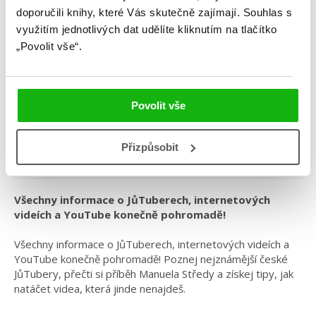
doporučili knihy, které Vás skutečně zajímají.
Souhlas s
Já, JůTuber 1-3 BOX
využitím jednotlivých dat udělíte kliknutím na tlačítko
„Povolit vše“.
Kategorie: young adult
Žánr: Non-fiction
Povolit vše
Série: Já
Série: JůTuber
Přizpůsobit
#box
#češtíautoři
#jájůtuber
Všechny informace o JůTuberech, internetových
videích a YouTube konečně pohromadě!
Všechny informace o JůTuberech, internetových videích a
YouTube konečně pohromadě! Poznej nejznámější české
JůTubery, přečti si příběh Manuela Středy a získej tipy, jak
natáčet videa, která jinde nenajdeš.