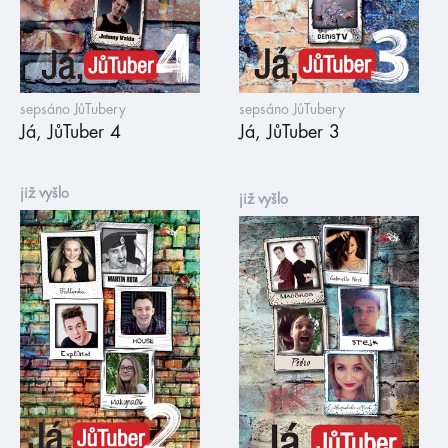
sepsáno JůTubery
sepsáno JůTubery
Já, JůTuber 4
Já, JůTuber 3
již vyšlo
již vyšlo