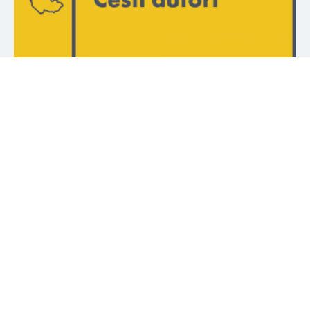
#češtíautoři
#humbookblogeři
4. 8. 2021
Vadí, nevadí: Čeští autoři
Vadí, nevadí je série, kde se snažíme rozlousknout odvěké
konflikty v rámci knihomolské komunity. Poprvé jsme se
zabývali duelem sérií a samostatných knih, podruhé jsme se
zase podívali na zoubek romantické lince od nenávisti k lásce.
Dnes jsme se rozhodli zaměřit na čtení knih českých autorů:
proč nás lákají více, nebo méně než ti zahraniční? […]
číst více