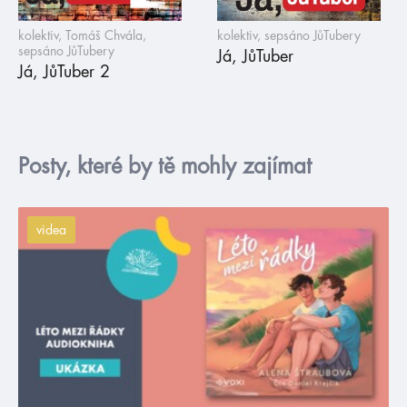
kolektiv, Tomáš Chvála,
kolektiv, sepsáno JůTubery
sepsáno JůTubery
Já, JůTuber
Já, JůTuber 2
Posty, které by tě mohly zajímat
videa