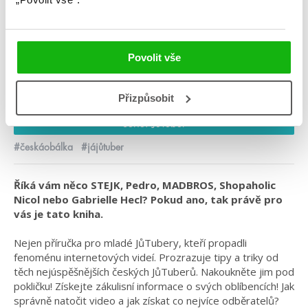
Já, JůTuber
Kategorie: young adult
Povolit vše
Žánr: Non-fiction
Série: Já
Přizpůsobit
Série: JůTuber
#českáobálka
#jájůtuber
Říká vám něco STEJK, Pedro, MADBROS, Shopaholic
Nicol nebo Gabrielle Hecl? Pokud ano, tak právě pro
vás je tato kniha.
Nejen příručka pro mladé JůTubery, kteří propadli
fenoménu internetových videí. Prozrazuje tipy a triky od
těch nejúspěšnějších českých JůTuberů. Nakoukněte jim pod
pokličku! Získejte zákulisní informace o svých oblíbencích! Jak
správně natočit video a jak získat co nejvíce odběratelů?