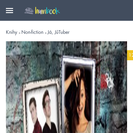
Knihy
Non-fiction
Já, JůTuber
1