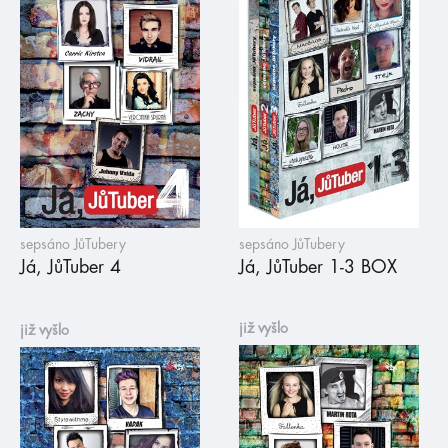
sepsáno JůTubery
sepsáno JůTubery
Já, JůTuber 4
Já, JůTuber 1-3 BOX
již vyšlo
již vyšlo