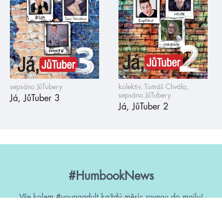
sepsáno JůTubery
kolektiv, Tomáš Chvála,
sepsáno JůTubery
Já, JůTuber 3
Já, JůTuber 2
#HumbookNews
Vše kolem #youngadult každý měsíc rovnou do mailu!
Nové knihy, co se chystá, kvízy, soutěže, autoři, filmové
a seriálové adaptace a další.