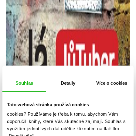
Souhlas
Detaily
Více o cookies
Tato webová stránka používá cookies
cookies?
Používáme je třeba k tomu, abychom Vám
doporučili knihy, které Vás skutečně zajímají.
Souhlas s
využitím jednotlivých dat udělíte kliknutím na tlačítko
kolektiv
sepsáno JůTubery
„Povolit vše“.