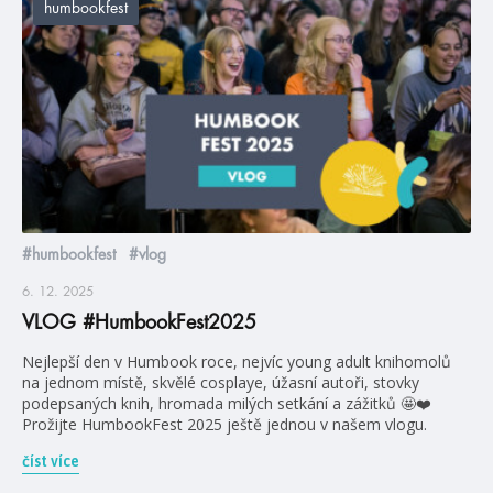
humbookfest
#humbookfest
#vlog
6. 12. 2025
VLOG #HumbookFest2025
Nejlepší den v Humbook roce, nejvíc young adult knihomolů
na jednom místě, skvělé cosplaye, úžasní autoři, stovky
podepsaných knih, hromada milých setkání a zážitků 🤩❤️
Prožijte HumbookFest 2025 ještě jednou v našem vlogu.
číst více