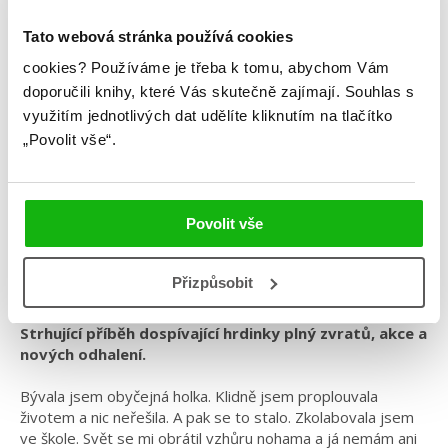
Tato webová stránka používá cookies
Lenka Dostálová
cookies?
Používáme je třeba k tomu, abychom Vám
doporučili knihy, které Vás skutečně zajímají.
Souhlas s
Projekt Alfa – V pasti
využitím jednotlivých dat udělíte kliknutím na tlačítko
„Povolit vše“.
Kategorie: young adult
Žánr: Sci-fi
Série: Projekt Alfa
Povolit vše
#českáobálka
#češtíautoři
#humbookfest
#lenkadostálová
#oláskutunejde
#projektalfa
Přizpůsobit
Strhující příběh dospívající hrdinky plný zvratů, akce a
nových odhalení.
Bývala jsem obyčejná holka. Klidně jsem proplouvala
životem a nic neřešila. A pak se to stalo. Zkolabovala jsem
ve škole. Svět se mi obrátil vzhůru nohama a já nemám ani