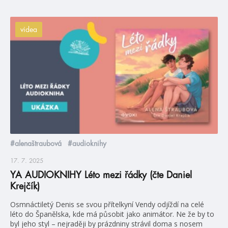
videa
#alenaštraubová
#audioknihy
17. 7. 2025
YA AUDIOKNIHY Léto mezi řádky (čte Daniel
Krejčík)
Osmnáctiletý Denis se svou přítelkyní Vendy odjíždí na celé
léto do Španělska, kde má působit jako animátor. Ne že by to
byl jeho styl – nejraději by prázdniny strávil doma s nosem