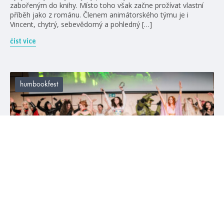
zabořeným do knihy. Místo toho však začne prožívat vlastní
příběh jako z románu. Členem animátorského týmu je i
Vincent, chytrý, sebevědomý a pohledný […]
číst více
humbookfest
#humbookfest
#vlog
23. 10. 2024