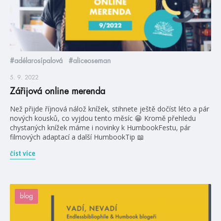
#adélarosípalová
#aliceoseman
5. 9. 2022
Zářijová online merenda
Než přijde říjnová nálož knížek, stihnete ještě dočíst léto a pár
nových kousků, co vyjdou tento měsíc 😁 Kromě přehledu
chystaných knížek máme i novinky k HumbookFestu, pár
filmových adaptací a další HumbookTip 📖
číst více
blog