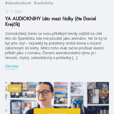
#alenaštraubová
#audioknihy
17. 7. 2025
YA AUDIOKNIHY Léto mezi řádky (čte Daniel
Krejčík)
Osmnáctiletý Denis se svou přítelkyní Vendy odjíždí na celé
léto do Španělska, kde má působit jako animátor. Ne že by to
byl jeho styl – nejraději by prázdniny strávil doma s nosem
zabořeným do knihy. Místo toho však začne prožívat vlastní
příběh jako z románu. Členem animátorského týmu je i
Vincent, chytrý, sebevědomý a pohledný […]
číst více
videa