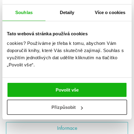
Souhlas
Detaily
Více o cookies
Tato webová stránka používá cookies
cookies?
Používáme je třeba k tomu, abychom Vám
doporučili knihy, které Vás skutečně zajímají.
Souhlas s
Daniel Fiala
využitím jednotlivých dat udělíte kliknutím na tlačítko
Čtenářský diář 2023
„Povolit vše“.
Kategorie: young adult
Žánr: Ostatní
Povolit vše
#českáobálka
#češtíautoři
#čtenářskýdiář2023
#danielfiala
#grafickyvytuněné
Přizpůsobit
Informace