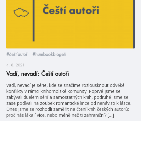
#češtíautoři
#humbookblogeři
4. 8. 2021
Vadí, nevadí: Čeští autoři
Vadí, nevadí je série, kde se snažíme rozlousknout odvěké
konflikty v rámci knihomolské komunity. Poprvé jsme se
zabývali duelem sérií a samostatných knih, podruhé jsme se
zase podívali na zoubek romantické lince od nenávisti k lásce.
Dnes jsme se rozhodli zaměřit na čtení knih českých autorů:
proč nás lákají více, nebo méně než ti zahraniční? […]
číst více