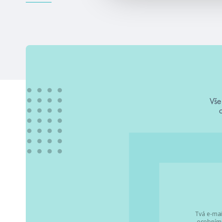
Vše
Tvá e-mai
osobními