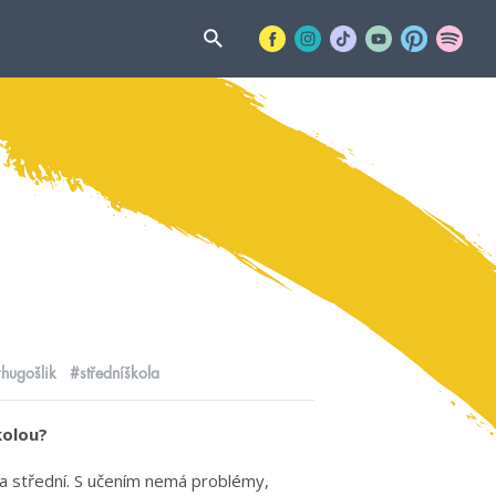
rhugošlik
#středníškola
kolou?
a střední. S učením nemá problémy,