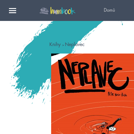
Domů
Knihy
Neplavec