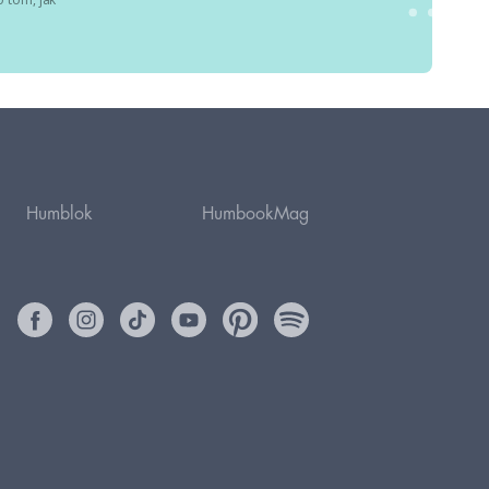
Humblok
HumbookMag