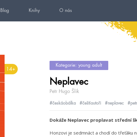
Blog
Knihy
O nás
Kategorie: young adult
14+
Neplavec
Petr Hugo Šlik
#českáobálka
#češtíautoři
#neplavec
#pet
Dokáže Neplavec proplavat střední š
Honzovi je sedmnáct a chodí do třeťáku n