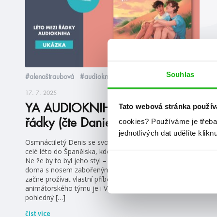
Souhlas
#alenaštraubová
#audioknihy
17. 7. 2025
Tato webová stránka použív
YA AUDIOKNIHY Léto mezi
řádky (čte Daniel Krejčík)
cookies?
Používáme je třeba
jednotlivých dat udělíte klikn
Osmnáctiletý Denis se svou přítelkyní Vendy odjíždí na
celé léto do Španělska, kde má působit jako animátor.
Ne že by to byl jeho styl – nejraději by prázdniny strávil
doma s nosem zabořeným do knihy. Místo toho však
začne prožívat vlastní příběh jako z románu. Členem
animátorského týmu je i Vincent, chytrý, sebevědomý a
pohledný […]
číst více