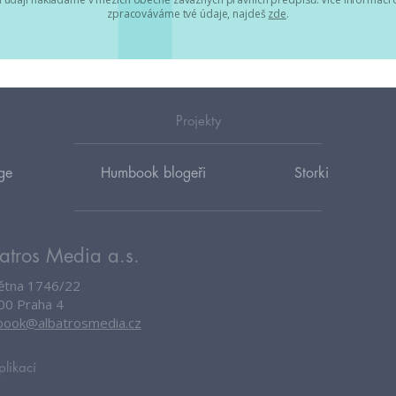
zpracováváme tvé údaje, najdeš
zde
.
Projekty
ge
Humbook blogeři
Storki
atros Media a.s.
větna 1746/22
00 Praha 4
ook@albatrosmedia.cz
plikací