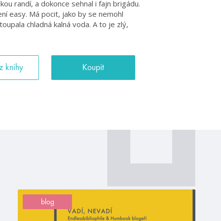
kou randí, a dokonce sehnal i fajn brigádu.
ní easy. Má pocit, jako by se nemohl
oupala chladná kalná voda. A to je zlý,
z knihy
Koupit
blog