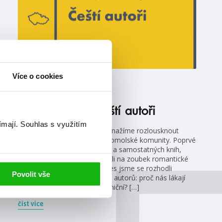
Více o cookies
#češtíautoři
#humbookblogeři
4. 8. 2021
Vadí, nevadí: Čeští autoři
ímají.
Souhlas s využitím
Vadí, nevadí je série, kde se snažíme rozlousknout
odvěké konflikty v rámci knihomolské komunity. Poprvé
jsme se zabývali duelem sérií a samostatných knih,
podruhé jsme se zase podívali na zoubek romantické
lince od nenávisti k lásce. Dnes jsme se rozhodli
Povolit vše
zaměřit na čtení knih českých autorů: proč nás lákají
více, nebo méně než ti zahraniční? […]
číst více