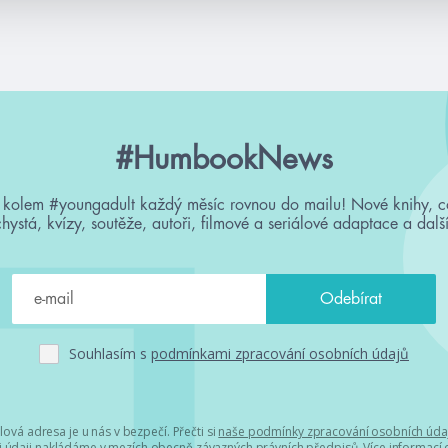
#HumbookNews
 kolem #youngadult každý měsíc rovnou do mailu! Nové knihy, c
chystá, kvízy, soutěže, autoři, filmové a seriálové adaptace a další
Souhlasím s
podmínkami zpracování osobních údajů
lová adresa je u nás v bezpečí. Přečti si
naše podmínky zpracování osobních úda
 údaji nakládáme v mezích obecně závazných právních předpisů. Více informací o