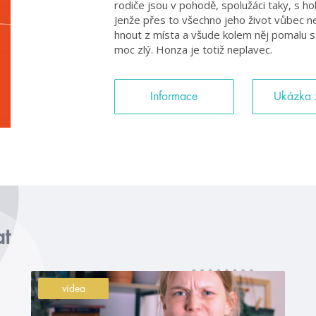
rodiče jsou v pohodě, spolužáci taky, s hol
Jenže přes to všechno jeho život vůbec ne
hnout z místa a všude kolem něj pomalu st
moc zlý. Honza je totiž neplavec.
Informace
Ukázka 
at
videa