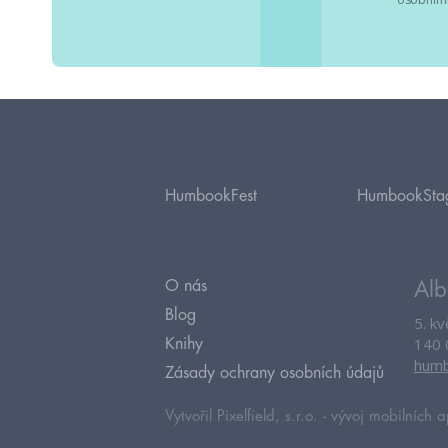
HumbookFest
HumbookSta
O nás
Alb
Blog
5. k
140 
Knihy
humb
Zásady ochrany osobních údajů
Vytvořil Pixelfield, s.r.o. -
vývoj mobilních a