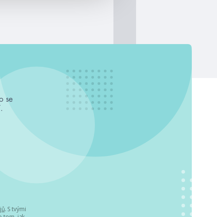
o se
.
jů
. S tvými
 tom, jak