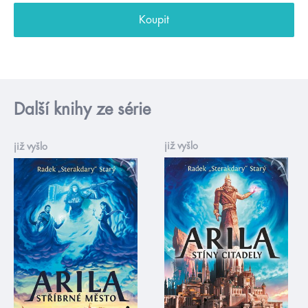
Koupit
Další knihy ze série
již vyšlo
již vyšlo