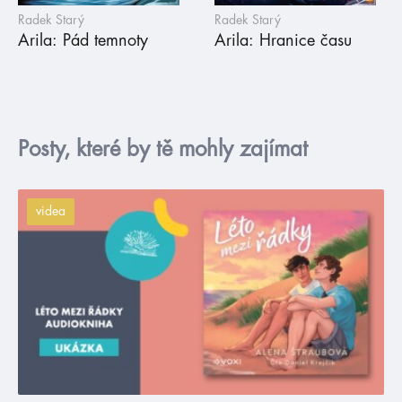
Radek Starý
Radek Starý
Arila: Pád temnoty
Arila: Hranice času
Posty, které by tě mohly zajímat
videa