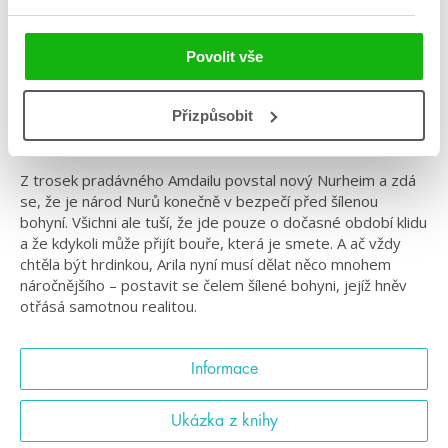
Série: Arila
Povolit vše
#arila
#českáobálka
#češtíautoři
#magie
#oláskutunejde
#radekstarý
Přizpůsobit
Výprava do fantasy světa podruhé!
Z trosek pradávného Amdailu povstal nový Nurheim a zdá
se, že je národ Nurů konečně v bezpečí před šílenou
bohyní. Všichni ale tuší, že jde pouze o dočasné období klidu
a že kdykoli může přijít bouře, která je smete. A ač vždy
chtěla být hrdinkou, Arila nyní musí dělat něco mnohem
náročnějšího – postavit se čelem šílené bohyni, jejíž hněv
otřásá samotnou realitou.
Informace
Ukázka z knihy