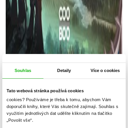
Souhlas
Detaily
Více o cookies
Radek Starý
Tato webová stránka používá cookies
cookies?
Používáme je třeba k tomu, abychom Vám
Arila: Poslední hvězda
doporučili knihy, které Vás skutečně zajímají.
Souhlas s
Kategorie: young adult
využitím jednotlivých dat udělíte kliknutím na tlačítko
„Povolit vše“.
Žánr: Fantasy