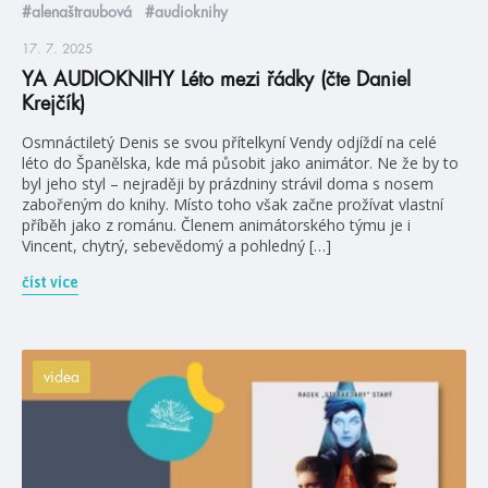
#alenaštraubová
#audioknihy
17. 7. 2025
YA AUDIOKNIHY Léto mezi řádky (čte Daniel
Krejčík)
Osmnáctiletý Denis se svou přítelkyní Vendy odjíždí na celé
léto do Španělska, kde má působit jako animátor. Ne že by to
byl jeho styl – nejraději by prázdniny strávil doma s nosem
zabořeným do knihy. Místo toho však začne prožívat vlastní
příběh jako z románu. Členem animátorského týmu je i
Vincent, chytrý, sebevědomý a pohledný […]
číst více
videa