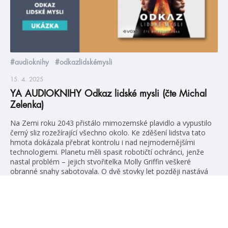
#audioknihy
#odkazlidskémysli
15. 4. 2025
YA AUDIOKNIHY Odkaz lidské mysli (čte Michal
Zelenka)
Na Zemi roku 2043 přistálo mimozemské plavidlo a vypustilo
černý sliz rozežírající všechno okolo. Ke zděšení lidstva tato
hmota dokázala přebrat kontrolu i nad nejmodernějšími
technologiemi. Planetu měli spasit robotičtí ochránci, jenže
nastal problém – jejich stvořitelka Molly Griffin veškeré
obranné snahy sabotovala. O dvě stovky let později nastává
čas, aby si lidé vzali svůj […]
číst více