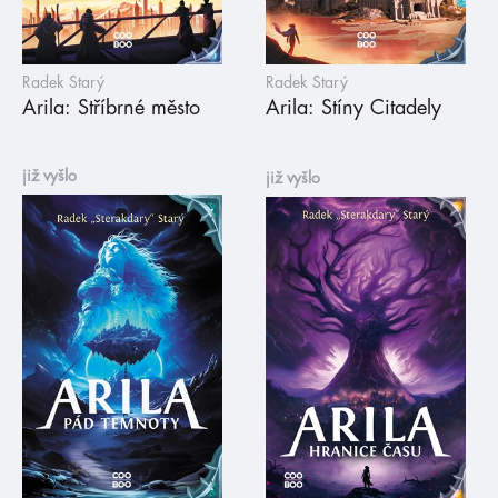
Radek Starý
Radek Starý
Arila: Stříbrné město
Arila: Stíny Citadely
již vyšlo
již vyšlo