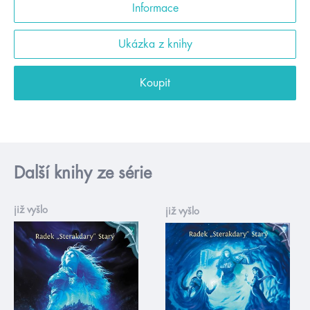
Informace
Ukázka z knihy
Koupit
Další knihy ze série
již vyšlo
již vyšlo