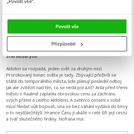
„Povolit vše“.
Žánr: Fantasy
Série: Arila
Povolit vše
#arila
#českáobálka
#češtíautoři
#magie
#oláskutunejde
#radekstarý
Přizpůsobit
Závěrečný díl epické fantasy série od youtubera
Sterakdaryho
Aldolon se rozpadá, jeden svět za druhým mizí.
Prorokovaný konec světa je tady. Zbývající přeživší se
stáhli do temporálního města, kde plánují poslední odboj.
Jak ale zvítězit nad tím, co se nedá porazit? Arila před třemi
měsíci v Raalmě zaplatila obrovskou cenu za záchranu
svých přátel a celého Aldolonu. A zatímco ostatní v sobě
musí hledat vůli bojovat, ona se bez váhání vydává do bitvy
o to nejdůležitější. Hranice Času jí ukáže v celé šíři její cestu
a tvář skutečného hrdiny. Nofrana Hur.