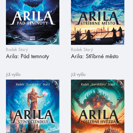
Radek Starý
Radek Starý
Arila: Pád temnoty
Arila: Stříbrné město
již vyšlo
již vyšlo