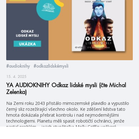
#audioknihy
#odkazlidskémysli
15. 4. 2025
YA AUDIOKNIHY Odkaz lidské mysli (čte Michal
Zelenka)
Na Zemi roku 2043 přistálo mimozemské plavidlo a vypustilo
černý sliz rozežírající všechno okolo. Ke zděšení lidstva tato
hmota dokázala přebrat kontrolu i nad nejmodernějšími
technologiemi. Planetu měli spasit robotičtí ochránci, jenže
nastal problém – jejich stvořitelka Molly Griffin veškeré
obranné snahy sabotovala. O dvě stovky let později nastává
čas, aby si lidé vzali svůj […]