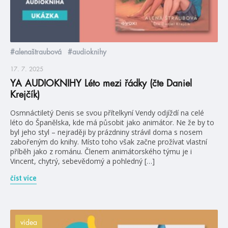
#alenaštraubová
#audioknihy
17. 7. 2025
YA AUDIOKNIHY Léto mezi řádky (čte Daniel
Krejčík)
Osmnáctiletý Denis se svou přítelkyní Vendy odjíždí na celé
léto do Španělska, kde má působit jako animátor. Ne že by to
byl jeho styl – nejraději by prázdniny strávil doma s nosem
zabořeným do knihy. Místo toho však začne prožívat vlastní
příběh jako z románu. Členem animátorského týmu je i
Vincent, chytrý, sebevědomý a pohledný […]
číst více
videa