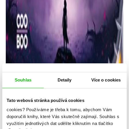
Souhlas
Detaily
Více o cookies
Radek Starý
Tato webová stránka používá cookies
Arila: Hranice času
cookies?
Používáme je třeba k tomu, abychom Vám
doporučili knihy, které Vás skutečně zajímají.
Souhlas s
Kategorie: young adult
využitím jednotlivých dat udělíte kliknutím na tlačítko