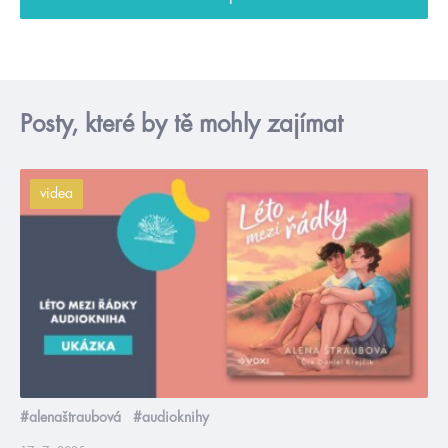
Posty, které by tě mohly zajímat
videa
#alenaštraubová
#audioknihy