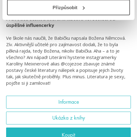
#průvodceliterárníhysterií19století
Přizpůsobit
Průvodce českou literární historií 19. století od
úspěšné influencerky
Ve škole nás naučili, že Babičku napsala Božena Němcová.
Zív. Aktivnější učitelé pro zajímavost dodali, že to byla
pěkná rajda, tedy Božena, nikoliv Babička. Aha – a to je
všechno? Ani nápad! Literární hysterie instagramerky
Karolíny Meixnerové alias @cojezoe zbavuje známé
postavy české literatury nálepek a popisuje jejich životy
tak, jak skutečně proběhly. Plus minus. Literatura je sexy,
pojďte si ji zamilovat!
Informace
Ukázka z knihy
Koupit