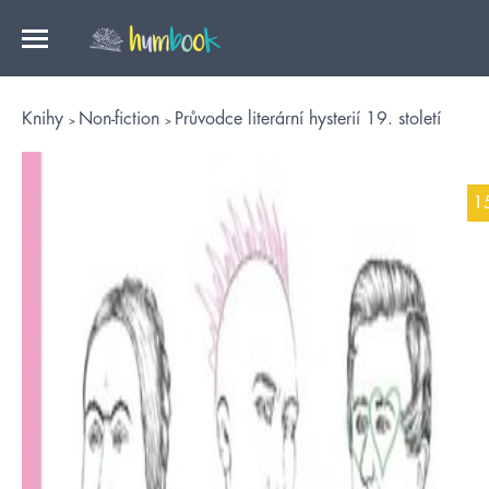
Knihy
Non-fiction
Průvodce literární hysterií 19. století
1