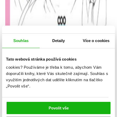
Souhlas
Detaily
Více o cookies
Tato webová stránka používá cookies
cookies?
Používáme je třeba k tomu, abychom Vám
Karolína Zoe Meixnerová
doporučili knihy, které Vás skutečně zajímají.
Souhlas s
využitím jednotlivých dat udělíte kliknutím na tlačítko
Průvodce literární hysterií 19. století
„Povolit vše“.
Kategorie: young adult
Žánr: Non-fiction
Povolit vše
#českáobálka
#češtíautoři
#karolínazoemeixnerová