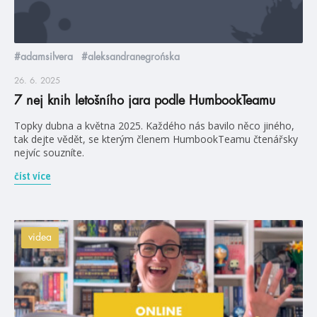
#adamsilvera
#aleksandranegrońska
26. 6. 2025
7 nej knih letošního jara podle HumbookTeamu
Topky dubna a května 2025. Každého nás bavilo něco jiného,
tak dejte vědět, se kterým členem HumbookTeamu čtenářsky
nejvíc souzníte.
číst více
videa