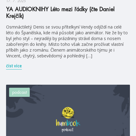
17. 7. 2025
YA AUDIOKNIHY Léto mezi řádky (čte Daniel
Krejčík)
Osmnáctiletý Denis se svou přítelkyní Vendy odjíždí na celé
léto do Španělska, kde má působit jako animátor. Ne že by to
byl jeho styl – nejraději by prázdniny strávil doma s nosem
zabořeným do knihy. Místo toho však začne prožívat vlastní
příběh jako z románu. Členem animátorského týmu je i
Vincent, chytrý, sebevědomý a pohledný […]
číst více
podcast