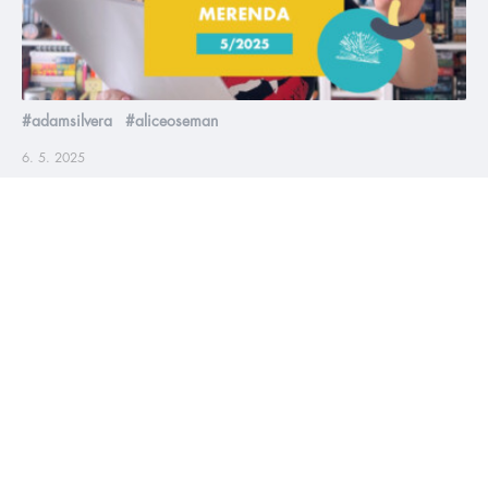
#adamsilvera
#aliceoseman
6. 5. 2025
Květnová online merenda 2025
V květnu vychází asi bambilion knížek a taky pro vás máme
spoustu infošek. Nachystejte kakajíčko a pusťte si naši
celovečerní merendu, ať jste v obraze 😁
číst více
#HumbookNews