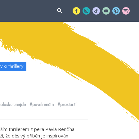
 a thrillery
oláskutunejde
#pavelrenčín
#prostarší
m thrillerem z pera Pavla Renčína.
í, že děsivý příběh je inspirován