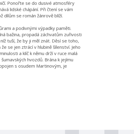
ičí. Ponořte se do dusivé atmosféry
ává lidské chápání. Při čtení se vám
 dílům se román žánrově blíží.
můrami a podivnými výpadky paměti.
elná bažina, propadá záchvatům zuřivosti
íž tuší, že by ji měl znát. Děsí se toho,
 že se jen ztrácí v hlubině šílenství. Jeho
inulosti a klíč k němu drží v ruce malá
o šumavských hvozdů. Brána k jejímu
ropojen s osudem Martinovým, je