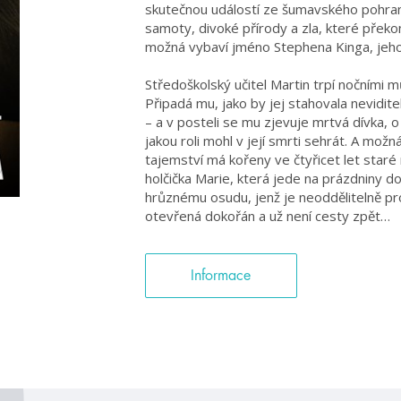
skutečnou událostí ze šumavského pohran
samoty, divoké přírody a zla, které překon
možná vybaví jméno Stephena Kinga, jehož
Středoškolský učitel Martin trpí nočními 
Připadá mu, jako by jej stahovala nevidit
– a v posteli se mu zjevuje mrtvá dívka, o n
jakou roli mohl v její smrti sehrát. A možná
tajemství má kořeny ve čtyřicet let staré m
holčička Marie, která jede na prázdniny d
hrůznému osudu, jenž je neoddělitelně p
otevřená dokořán a už není cesty zpět…
Informace