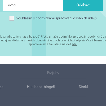
Souhlasím s
podmínkami zpracování osobních údajů
lová adresa je u nás v bezpečí. Přečti si
naše podmínky zpracování osobních úda
 údaji nakládáme v mezích obecně závazných právních předpisů. Více informací o
zpracováváme tvé údaje, najdeš
zde
.
Projekty
ge
Humbook blogeři
Storki