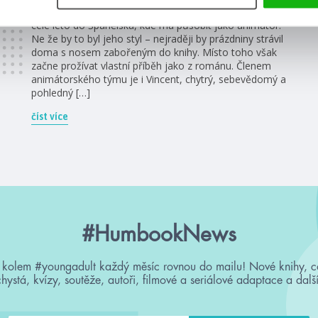
Osmnáctiletý Denis se svou přítelkyní Vendy odjíždí na
celé léto do Španělska, kde má působit jako animátor.
Ne že by to byl jeho styl – nejraději by prázdniny strávil
doma s nosem zabořeným do knihy. Místo toho však
začne prožívat vlastní příběh jako z románu. Členem
animátorského týmu je i Vincent, chytrý, sebevědomý a
pohledný […]
číst více
#HumbookNews
 kolem #youngadult každý měsíc rovnou do mailu! Nové knihy, c
chystá, kvízy, soutěže, autoři, filmové a seriálové adaptace a další