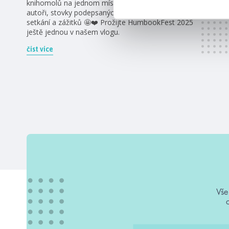
knihomolů na jednom místě, skvělé cosplaye, úžasní
autoři, stovky podepsaných knih, hromada milých
setkání a zážitků 🤩❤️ Prožijte HumbookFest 2025
ještě jednou v našem vlogu.
číst více
Vše