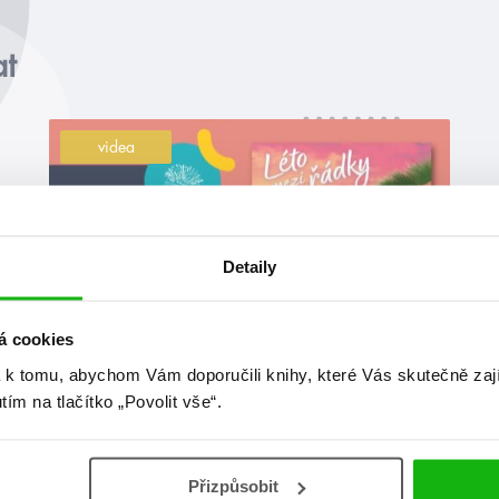
at
videa
Detaily
á cookies
#alenaštraubová
#audioknihy
 k tomu, abychom Vám doporučili knihy, které Vás skutečně zaj
utím na tlačítko „Povolit vše“.
17. 7. 2025
YA AUDIOKNIHY Léto mezi
řádky (čte Daniel Krejčík)
Přizpůsobit