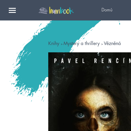
Domů
Knihy
Mystery a thrillery
Vězněná