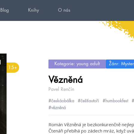
Blog
Knihy
O nás
Kategorie: young adult
Žánr: Mystery
15+
Vězněná
Pavel Renčín
#českáobálka
#češtíautoři
#humbookfest
#
#vězněná
Román Vězněná je bezkonkurenčně nejlepší
Čtenáři přebíhá po zádech mráz, když uváž