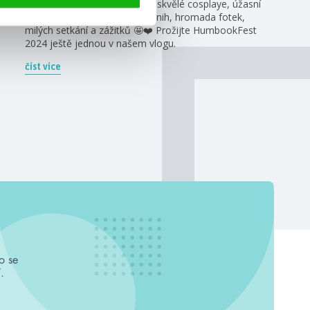
knihomolů na jednom místě, skvělé cosplaye, úžasní
autoři, stovky podepsaných knih, hromada fotek,
milých setkání a zážitků 🤩❤️ Prožijte HumbookFest
2024 ještě jednou v našem vlogu.
číst více
o se
.