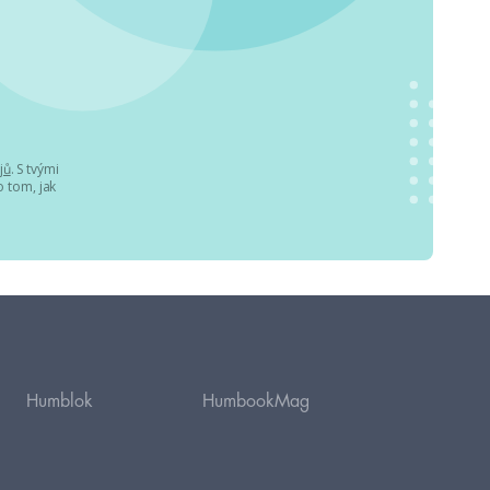
jů
. S tvými
 tom, jak
Humblok
HumbookMag