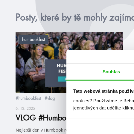
Posty, které by tě mohly zajím
humbookfest
Souhlas
Tato webová stránka použív
#humbookfest
#vlog
cookies?
Používáme je třeba
jednotlivých dat udělíte klikn
6. 12. 2025
VLOG #HumbookFest2025
Nejlepší den v Humbook roce, nejvíc young adult