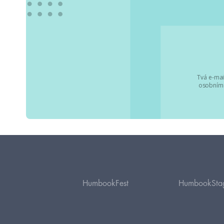
Tvá e-mai
osobními
HumbookFest
HumbookSta