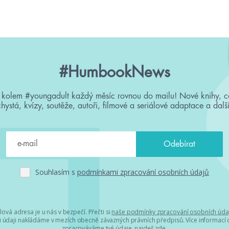
#HumbookNews
 kolem #youngadult každý měsíc rovnou do mailu! Nové knihy, c
chystá, kvízy, soutěže, autoři, filmové a seriálové adaptace a další
Souhlasím s
podmínkami zpracování osobních údajů
lová adresa je u nás v bezpečí. Přečti si
naše podmínky zpracování osobních úda
 údaji nakládáme v mezích obecně závazných právních předpisů. Více informací o
zpracováváme tvé údaje, najdeš
zde
.