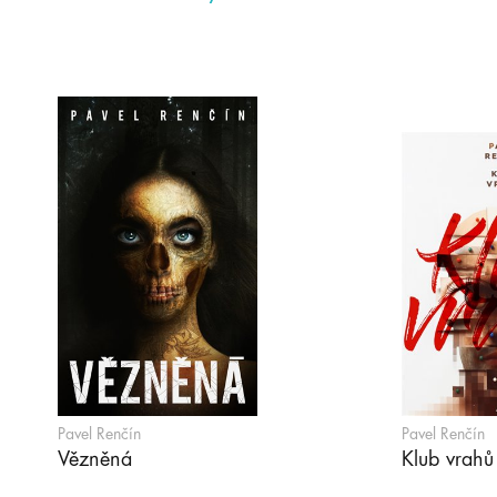
Pavel Renčín
Pavel Renčín
Vězněná
Klub vrahů