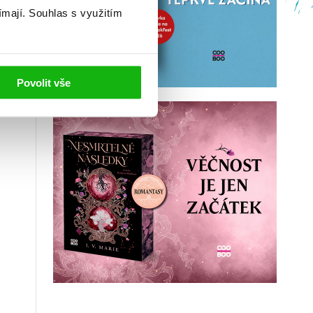
ímají.
Souhlas s využitím
Povolit vše