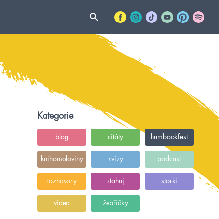
Kategorie
blog
citáty
humbookfest
knihomoloviny
kvízy
podcast
rozhovory
stahuj
storki
videa
žebříčky