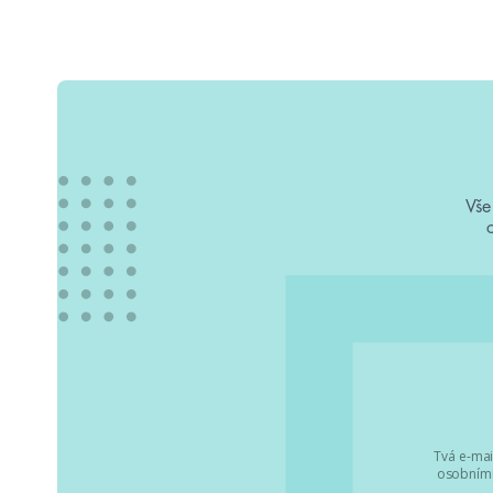
Vše
Tvá e-mai
osobními