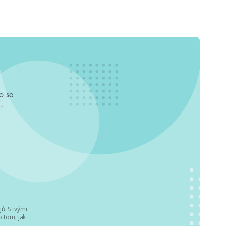
o se
.
jů
. S tvými
 tom, jak