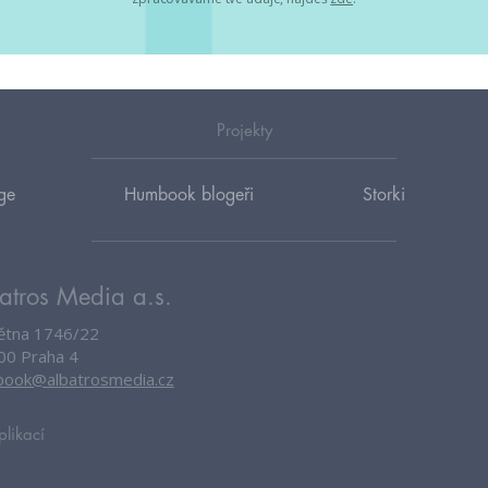
Projekty
ge
Humbook blogeři
Storki
atros Media a.s.
větna 1746/22
00 Praha 4
ook@albatrosmedia.cz
plikací