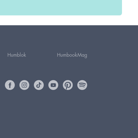
Humblok
HumbookMag