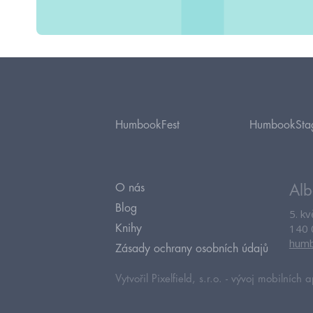
HumbookFest
HumbookSta
O nás
Alb
Blog
5. k
140 
Knihy
humb
Zásady ochrany osobních údajů
Vytvořil Pixelfield, s.r.o. -
vývoj mobilních a