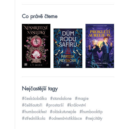
Co právě čteme
Nejčastější tagy
#českáobálka
#standalone
#magie
#češtíautoři
#prostarší
#království
#humbookfest
#oláskutunejde
#humbooktip
#středníškola
#odnenávistiklásce
#nejcitáty