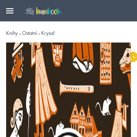
Knihy
Ostatní
Krysař
+