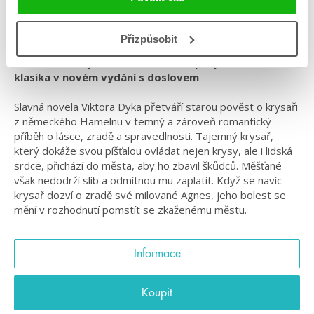
#českáobálka
#češtíautoři
#coobooclassics
#klasika
#krysař
#standalone
#viktordyk
Přizpůsobit
Příběh temné písně, která láká do propasti. Česká
klasika v novém vydání s doslovem
Slavná novela Viktora Dyka přetváří starou pověst o krysaři
z německého Hamelnu v temný a zároveň romantický
příběh o lásce, zradě a spravedlnosti. Tajemný krysař,
který dokáže svou píšťalou ovládat nejen krysy, ale i lidská
srdce, přichází do města, aby ho zbavil škůdců. Měšťané
však nedodrží slib a odmítnou mu zaplatit. Když se navíc
krysař dozví o zradě své milované Agnes, jeho bolest se
mění v rozhodnutí pomstít se zkaženému městu.
Informace
Koupit