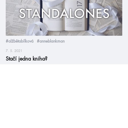
#alžbětabílková
#anneblankman
7. 5. 2021
Stačí jedna kniha?
Standalones (samostatné knihy, co nejsou součástí série) mají
své výhody i nevýhody. Výhody jsou takové, že se vše krásně
uzavře v rámci jedné knihy a nemusíme pak čekat na další díly.
Největší nevýhoda je taková, že už pak nemáme šanci se
znovu setkat s oblíbenými postavami, protože jejich knižní
příběh už skončil. A my je […]
číst více