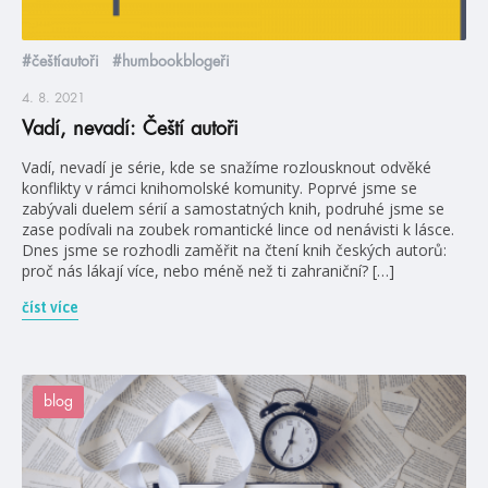
#češtíautoři
#humbookblogeři
4. 8. 2021
Vadí, nevadí: Čeští autoři
Vadí, nevadí je série, kde se snažíme rozlousknout odvěké
konflikty v rámci knihomolské komunity. Poprvé jsme se
zabývali duelem sérií a samostatných knih, podruhé jsme se
zase podívali na zoubek romantické lince od nenávisti k lásce.
Dnes jsme se rozhodli zaměřit na čtení knih českých autorů:
proč nás lákají více, nebo méně než ti zahraniční? […]
číst více
blog