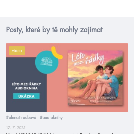
Posty, které by tě mohly zajímat
videa
#alenaštraubová
#audioknihy
17. 7. 2025