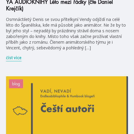
YA AUDIOKNIHY Léto mezi řádky (čte Daniel
Krejčík)
Osmnáctiletý Denis se svou přítelkyní Vendy odjíždí na celé
léto do Španělska, kde má působit jako animátor. Ne že by to
byl jeho styl – nejraději by prázdniny strávil doma s nosem
zabořeným do knihy. Místo toho však začne prožívat vlastní
příběh jako z románu. Členem animátorského týmu je i
Vincent, chytrý, sebevědomý a pohledný […]
číst více
blog