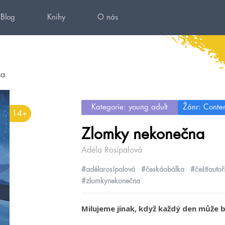
Blog
Knihy
O nás
na
Kategorie: young adult
Žánr: Conte
14+
Zlomky nekonečna
Adéla Rosípalová
#adélarosípalová
#českáobálka
#češtíautoř
#zlomkynekonečna
Milujeme jinak, když každý den může 