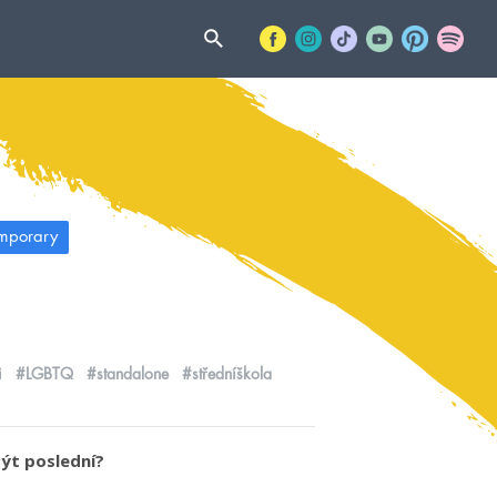
mporary
i
#LGBTQ
#standalone
#středníškola
být poslední?