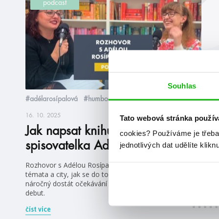
podcast
Souhlas
#adélarosípalová
#humbookpodcast
16. 10. 2025
Tato webová stránka použív
Jak napsat knihu #5 ft.
cookies?
Používáme je třeba
spisovatelka Adéla Rosípalová
jednotlivých dat udělíte klikn
Rozhovor s Adélou Rosípalovou o tom, jak psát heavy
témata a city, jak se do toho moc neponořit a jak je
náročný dostát očekávání čtenářů, když se povede
debut.
číst více