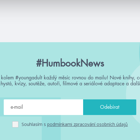
#HumbookNews
 kolem #youngadult každý měsíc rovnou do mailu! Nové knihy, c
chystá, kvízy, soutěže, autoři, filmové a seriálové adaptace a další
Souhlasím s
podmínkami zpracování osobních údajů