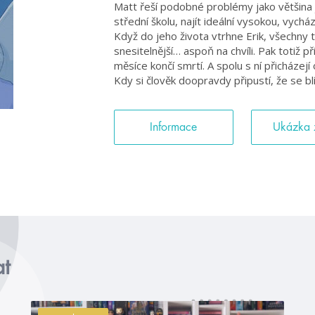
Matt řeší podobné problémy jako většina 
střední školu, najít ideální vysokou, vychá
Když do jeho života vtrhne Erik, všechny 
snesitelnější… aspoň na chvíli. Pak totiž p
měsíce končí smrtí. A spolu s ní přicházejí 
Kdy si člověk doopravdy připustí, že se blíž
Informace
Ukázka 
at