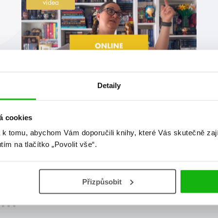
videa
Detaily
#adélarosípalová
#anetahastíková
3. 9. 2025
á cookies
Zářijová online merenda 2025
 k tomu, abychom Vám doporučili knihy, které Vás skutečně zaj
utím na tlačítko „Povolit vše“.
Začíná bohatá podzimní knižní sezona 🤩 Vaše
peněženky budou sice plakat, ale rozhodně se
nemusíte bát, že byste neměli co číst 😁
Přizpůsobit
číst více