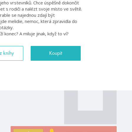
jeho vrstevníků. Chce úspěšně dokončit
zet s rodiči a nalézt svoje místo ve světě.
trable se najednou zdají být
řijde melidie, nemoc, která zpravidla do
otázky.
í konec? A miluje jinak, když to ví?
z knihy
Koupit