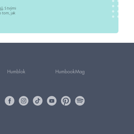
jů
. S tvými
 tom, jak
Humblok
HumbookMag