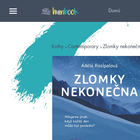
Domů
Knihy
Contemporary
Zlomky nekoneč