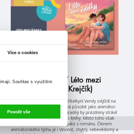
videa
Více o cookies
#alenaštraubová
#audioknihy
17. 7. 2025
YA AUDIOKNIHY Léto mezi
ímají.
Souhlas s využitím
řádky (čte Daniel Krejčík)
Osmnáctiletý Denis se svou přítelkyní Vendy odjíždí na
celé léto do Španělska, kde má působit jako animátor.
Povolit vše
Ne že by to byl jeho styl – nejraději by prázdniny strávil
doma s nosem zabořeným do knihy. Místo toho však
začne prožívat vlastní příběh jako z románu. Členem
animátorského týmu je i Vincent, chytrý, sebevědomý a