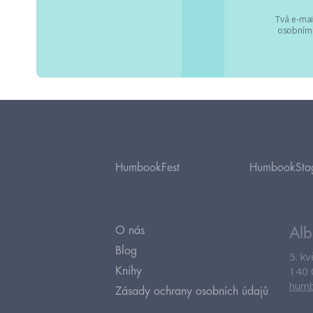
Tvá e-mai
osobními
HumbookFest
HumbookSta
O nás
Alb
Blog
5. k
140 
Knihy
humb
Zásady ochrany osobních údajů