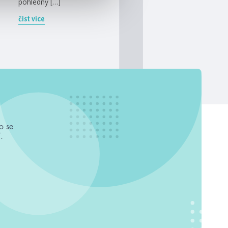
pohledný […]
číst více
o se
.