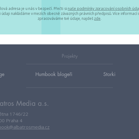
lová adresa je u nás v bezpečí. Přečti si
naše podmínky zpracování osobních úda
 údaji nakládáme v mezích obecně závazných právních předpisů. Více informací o
zpracováváme tvé údaje, najdeš
zde
.
Projekty
ge
Humbook blogeři
Storki
atros Media a.s.
větna 1746/22
00 Praha 4
ook@albatrosmedia.cz